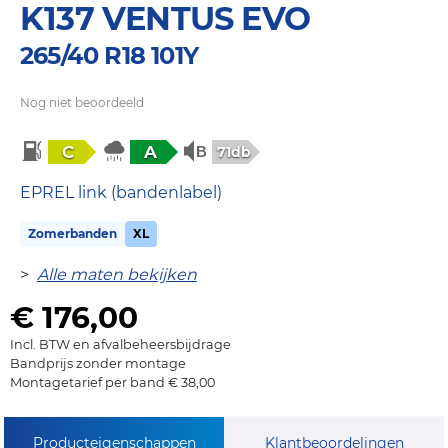
K137 VENTUS EVO
265/40 R18 101Y
Nog niet beoordeeld
C
A
71db
EPREL link (bandenlabel)
Zomerbanden
XL
>
Alle maten bekijken
€ 176,00
Incl. BTW en afvalbeheersbijdrage
Bandprijs zonder montage
Montagetarief per band € 38,00
Producteigenschappen
Klantbeoordelingen