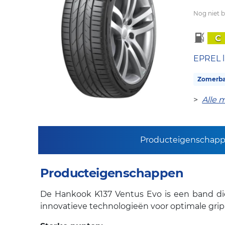
Nog niet 
C
EPREL l
Zomerb
>
Alle 
Producteigenschap
Producteigenschappen
De Hankook K137 Ventus Evo is een band die
innovatieve technologieën voor optimale grip, s