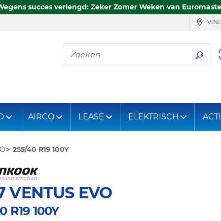
Wegens succes verlengd: Zeker Zomer Weken van Euromaste
VIND
Zoeken
D
AIRCO
LEASE
ELEKTRISCH
ACT
VO
255/40 R19 100Y
7 VENTUS EVO
0 R19 100Y