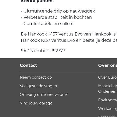
Sterke punten:
- Uitmuntende grip op nat wegdek
- Verbeterde stabiliteit in bochten
- Comfortabele en stille rit
De Hankook K137 Ventus Evo van Hankook is ee
Hankook K137 Ventus Evo en bestel je deze b
SAP Number 1792377
Contact
Over on
Neem contact op
Over Eur
Veelgestelde vragen
Maatschap
Onderne
Ontvang onze nieuwsbrief
Environm
Vind jouw garage
Werken bi