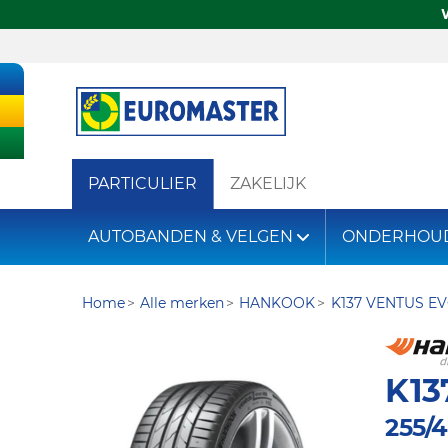
PARTICULIER
ZAKELIJK
AUTOBANDEN & VELGEN
ONDERHOU
Home
Alle merken
HANKOOK
K137 VENTUS E
K13
255/4