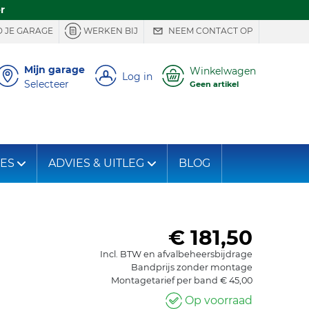
r
 JE GARAGE
WERKEN BIJ
NEEM CONTACT OP
Mijn garage
Winkelwagen
Log in
Selecteer
Geen artikel
IES
ADVIES & UITLEG
BLOG
€ 181,50
Incl. BTW en afvalbeheersbijdrage
Bandprijs zonder montage
Montagetarief per band € 45,00
Op voorraad