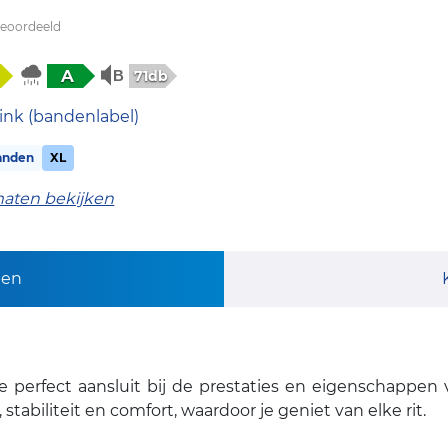
beoordeeld
A
71db
ink (bandenlabel)
anden
XL
maten bekijken
pen
 perfect aansluit bij de prestaties en eigenschappen 
tabiliteit en comfort, waardoor je geniet van elke rit.