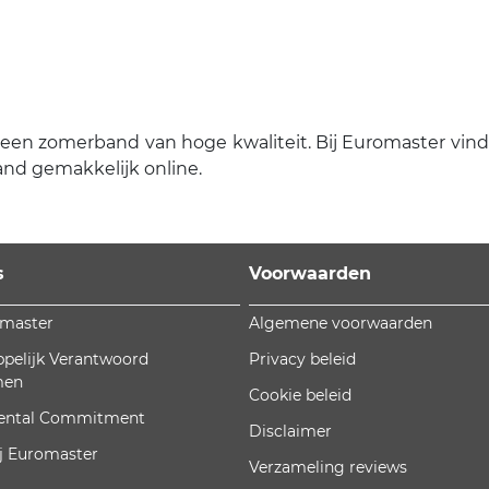
n zomerband van hoge kwaliteit. Bij Euromaster vind je 
and gemakkelijk online.
s
Voorwaarden
omaster
Algemene voorwaarden
pelijk Verantwoord
Privacy beleid
men
Cookie beleid
ental Commitment
Disclaimer
j Euromaster
Verzameling reviews