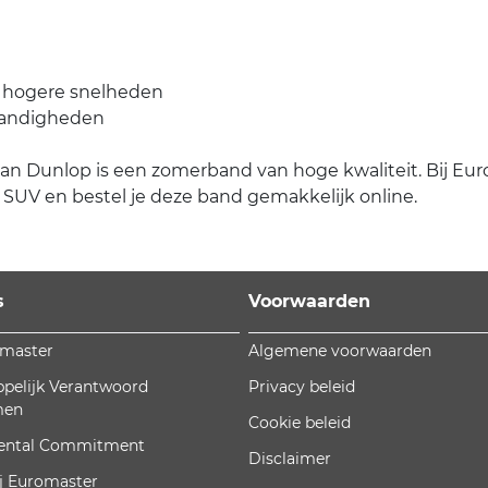
ij hogere snelheden
standigheden
unlop is een zomerband van hoge kwaliteit. Bij Euromas
UV en bestel je deze band gemakkelijk online.
s
Voorwaarden
omaster
Algemene voorwaarden
pelijk Verantwoord
Privacy beleid
men
Cookie beleid
ental Commitment
Disclaimer
j Euromaster