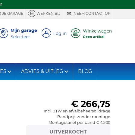
r
 JE GARAGE
WERKEN BIJ
NEEM CONTACT OP
Mijn garage
Winkelwagen
Log in
Selecteer
Geen artikel
IES
ADVIES & UITLEG
BLOG
€ 266,75
Incl. BTW en afvalbeheersbijdrage
Bandprijs zonder montage
Montagetarief per band € 45,00
UITVERKOCHT