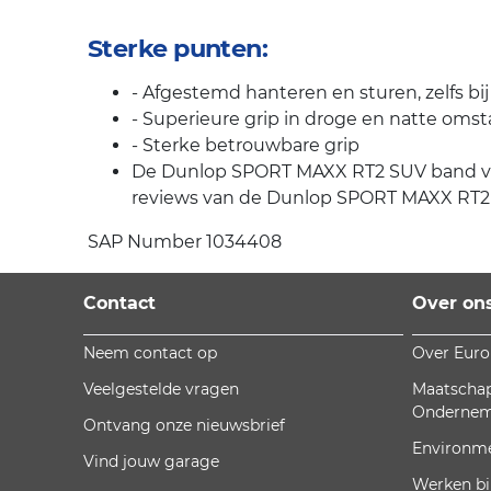
Sterke punten:
- Afgestemd hanteren en sturen, zelfs b
- Superieure grip in droge en natte om
- Sterke betrouwbare grip
De Dunlop SPORT MAXX RT2 SUV band van D
reviews van de Dunlop SPORT MAXX RT2 S
SAP Number 1034408
Contact
Over on
Neem contact op
Over Eur
Veelgestelde vragen
Maatschap
Onderne
Ontvang onze nieuwsbrief
Environm
Vind jouw garage
Werken bi