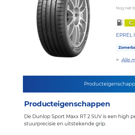
Nog niet 
C
EPREL l
Zomerb
>
Alle 
Producteigenschap
Producteigenschappen
De Dunlop Sport Maxx RT 2 SUV is een high 
stuurprecisie en uitstekende grip.