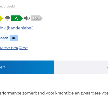
beoordeeld
A
73db
ink (bandenlabel)
anden
XL
maten bekijken
pen
performance zomerband voor krachtige en zwaardere vo