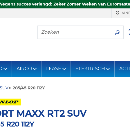
Wegens succes verlengd: Zeker Zomer Weken van Euromaste
VIND
Zoeken
D
AIRCO
LEASE
ELEKTRISCH
ACT
 SUV
285/45 R20 112Y
RT MAXX RT2 SUV
5 R20 112Y