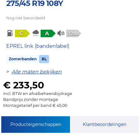
275/45 R19 108Y
Nog niet beoordeeld
C
A
72db
EPREL link (bandenlabel)
Zomerbanden
XL
>
Alle maten bekijken
€ 233,50
Incl. BTW en afvalbeheersbijdrage
Bandprijs zonder montage
Montagetarief per band € 45,00
Producteigenschappen
Klantbeoordelingen