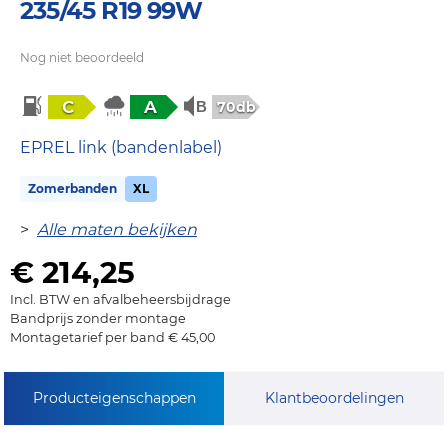
235/45 R19 99W
Nog niet beoordeeld
C
A
70db
EPREL link (bandenlabel)
Zomerbanden
XL
>
Alle maten bekijken
€ 214,25
Incl. BTW en afvalbeheersbijdrage
Bandprijs zonder montage
Montagetarief per band € 45,00
Producteigenschappen
Klantbeoordelingen