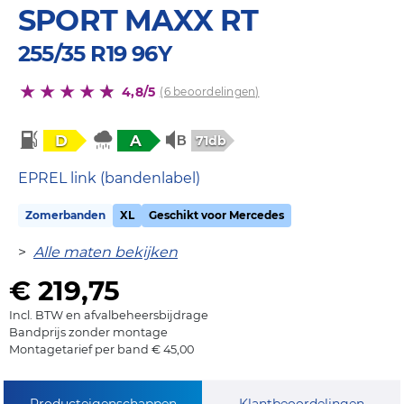
SPORT MAXX RT
255/35 R19 96Y
4,8/5
(6 beoordelingen)
D
A
71db
EPREL link (bandenlabel)
Zomerbanden
XL
Geschikt voor Mercedes
>
Alle maten bekijken
€ 219,75
Incl. BTW en afvalbeheersbijdrage
Bandprijs zonder montage
Montagetarief per band € 45,00
Producteigenschappen
Klantbeoordelingen