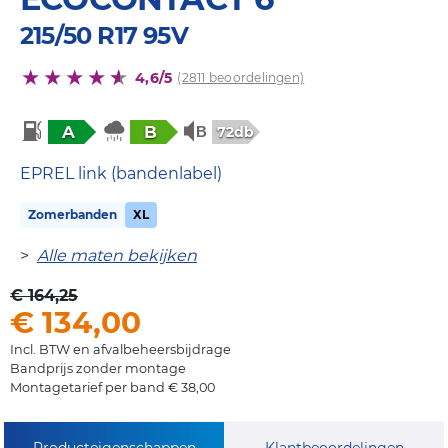
215/50 R17 95V
4,6/5
(2811 beoordelingen)
A
B
72db
EPREL link (bandenlabel)
Zomerbanden
XL
>
Alle maten bekijken
€ 164,25
€ 134,00
Incl. BTW en afvalbeheersbijdrage
Bandprijs zonder montage
Montagetarief per band € 38,00
Producteigenschappen
Klantbeoordelingen