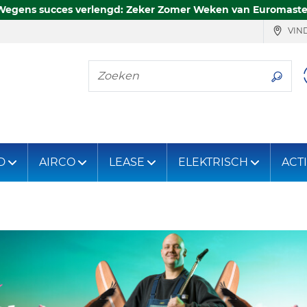
Wegens succes verlengd: Zeker Zomer Weken van Euromaste
VIND
Zoeken
D
AIRCO
LEASE
ELEKTRISCH
ACT