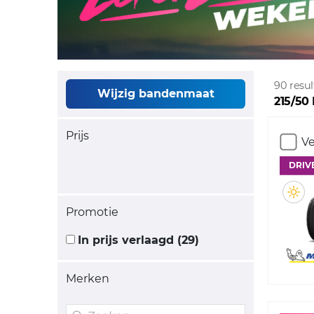
90 resu
Wijzig bandenmaat
215/50 
Prijs
Ve
DRIV
Promotie
In prijs verlaagd (29)
Merken