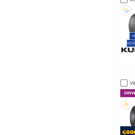
I
VER
Ve
DRIV