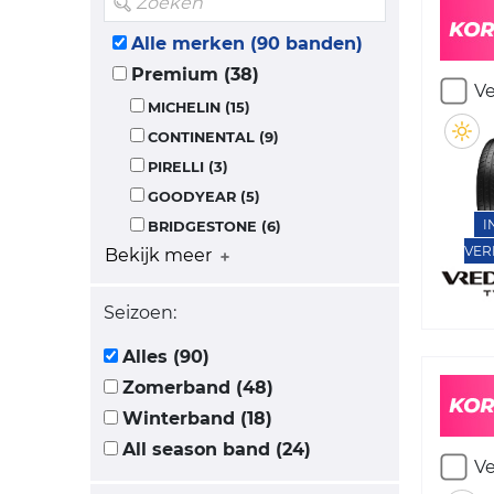
Alle merken (90 banden)
Premium (38)
Ve
MICHELIN (15)
CONTINENTAL (9)
PIRELLI (3)
GOODYEAR (5)
I
BRIDGESTONE (6)
VER
Bekijk meer
Seizoen:
Alles (90)
Zomerband (48)
Winterband (18)
All season band (24)
Ve