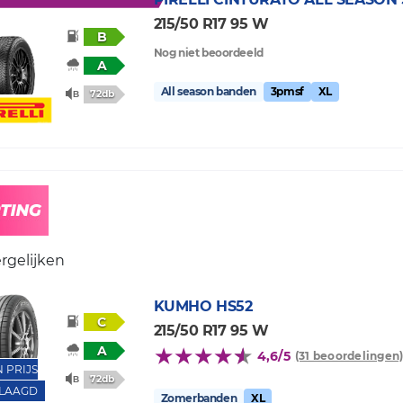
215/50 R17 95 W
B
Nog niet beoordeeld
A
All season banden
3pmsf
XL
72db
rgelijken
KUMHO
HS52
C
215/50 R17 95 W
A
4,6/5
(31 beoordelingen
N PRIJS
72db
LAAGD
Zomerbanden
XL