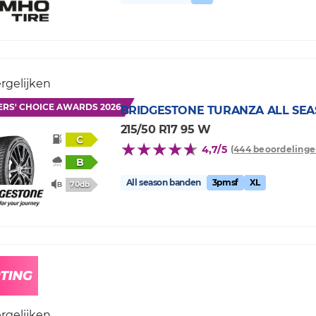
rgelijken
ERS' CHOICE AWARDS 2026
BRIDGESTONE
TURANZA ALL SEA
215/50 R17 95 W
C
4,7/5
(444 beoordelinge
B
All season banden
3pmsf
XL
70db
rgelijken