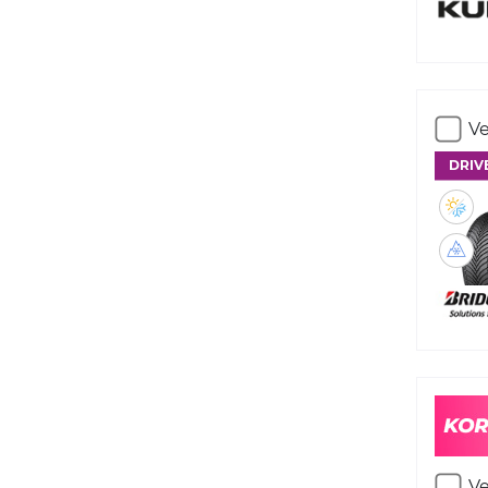
Ve
DRIV
Ve