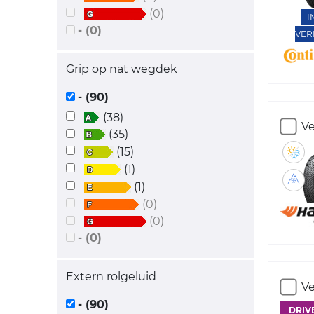
(0)
I
- (0)
VER
Grip op nat wegdek
- (90)
(38)
Ve
(35)
(15)
(1)
(1)
(0)
(0)
- (0)
Extern rolgeluid
Ve
- (90)
DRIV