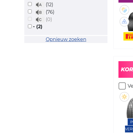
(12)
(76)
(0)
- (2)
Opnieuw zoeken
Ve
I
VER