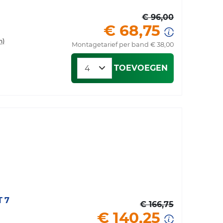
€ 96,00
€ 68,75
n)
Montagetarief per band € 38,00
TOEVOEGEN
 7
€ 166,75
€ 140,25