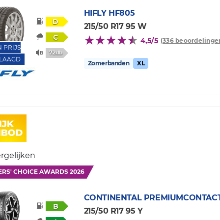
HIFLY
HF805
D
215/50 R17 95 W
C
4,5/5
(336 beoordelinge
N PRIJS
72db
LAAGD
Zomerbanden
XL
rgelijken
ERS' CHOICE AWARDS 2026
CONTINENTAL
PREMIUMCONTACT
B
215/50 R17 95 Y