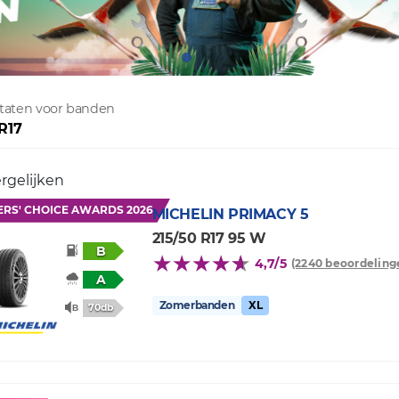
ltaten voor banden
R17
rgelijken
ERS' CHOICE AWARDS 2026
MICHELIN
PRIMACY 5
215/50 R17 95 W
B
4,7/5
(2240 beoordeling
A
Zomerbanden
XL
70db