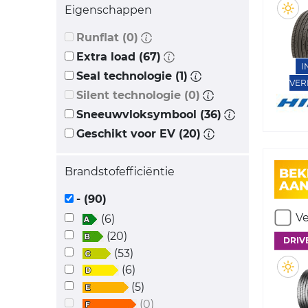
Eigenschappen
Runflat (0)
Extra load (67)
I
Seal technologie (1)
VER
Silent technologie (0)
Sneeuwvloksymbool (36)
Geschikt voor EV (20)
Brandstofefficiëntie
- (90)
Ve
(6)
(20)
DRIV
(53)
(6)
(5)
(0)