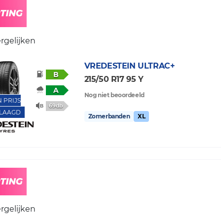
rgelijken
VREDESTEIN
ULTRAC+
B
215/50 R17 95 Y
A
Nog niet beoordeeld
N PRIJS
69db
LAAGD
Zomerbanden
XL
rgelijken