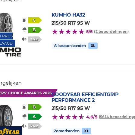
KUMHO
HA32
C
215/50 R17 95 W
B
5/5
(2 beoordelingen)
N PRIJS
72db
LAAGD
All season banden
XL
rgelijken
ERS' CHOICE AWARDS 2026
GOODYEAR
EFFICIENTGRIP
PERFORMANCE 2
B
215/50 R17 95 W
A
4,6/5
(5614 beoordeling
69db
Zomerbanden
XL