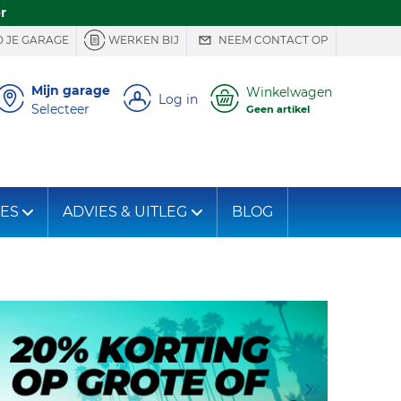
r
 JE GARAGE
WERKEN BIJ
NEEM CONTACT OP
Mijn garage
Winkelwagen
Log in
Selecteer
Geen artikel
IES
ADVIES & UITLEG
BLOG