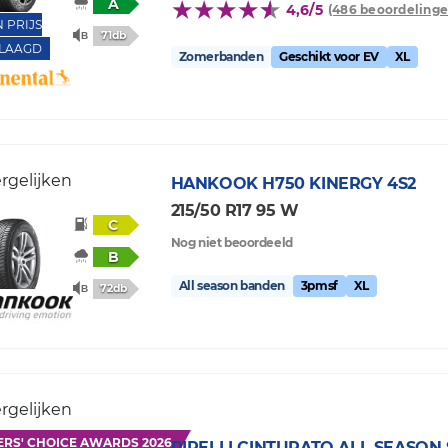
A
4,6/5
(486 beoordelinge
N PRIJS
71db
LAAGD
Zomerbanden
Geschikt voor EV
XL
rgelijken
HANKOOK
H750 KINERGY 4S2
215/50 R17 95 W
C
Nog niet beoordeeld
B
All season banden
3pmsf
XL
72db
rgelijken
ERS' CHOICE AWARDS 2026
PIRELLI
CINTURATO ALL SEASON 