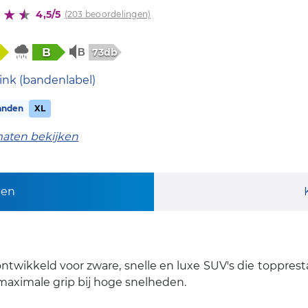
4,5/5
(203 beoordelingen)
B
73db
ink (bandenlabel)
anden
XL
maten bekijken
pen
twikkeld voor zware, snelle en luxe SUV's die toppres
 maximale grip bij hoge snelheden.