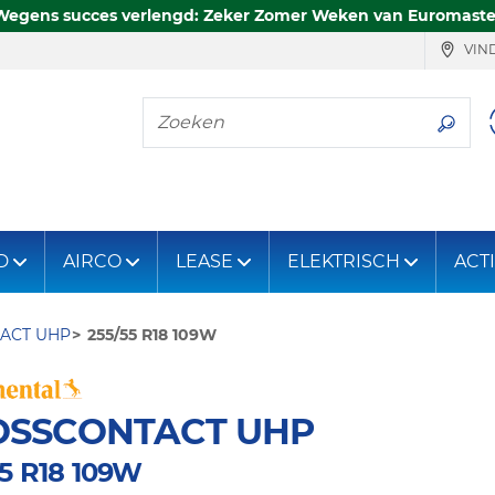
Wegens succes verlengd: Zeker Zomer Weken van Euromaste
VIND
Zoeken
D
AIRCO
LEASE
ELEKTRISCH
ACT
ACT UHP
255/55 R18 109W
OSSCONTACT UHP
55 R18 109W