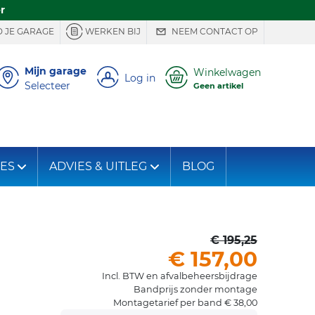
r
 JE GARAGE
WERKEN BIJ
NEEM CONTACT OP
Mijn garage
Winkelwagen
Log in
Selecteer
Geen artikel
IES
ADVIES & UITLEG
BLOG
€ 195,25
€ 157,00
Incl. BTW en afvalbeheersbijdrage
Bandprijs zonder montage
Montagetarief per band € 38,00