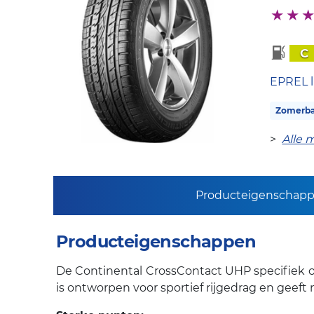
C
EPREL l
Zomerb
>
Alle 
Producteigenschap
Producteigenschappen
De Continental CrossContact UHP specifiek on
is ontworpen voor sportief rijgedrag en geeft