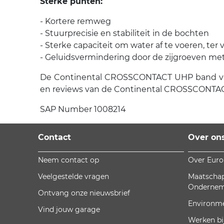
Sterke punten:
- Kortere remweg
- Stuurprecisie en stabiliteit in de bochten
- Sterke capaciteit om water af te voeren, te
- Geluidsvermindering door de zijgroeven me
De Continental CROSSCONTACT UHP band van Co
en reviews van de Continental CROSSCONTACT
SAP Number 1008214
Contact
Over on
Neem contact op
Over Eur
Veelgestelde vragen
Maatschap
Onderne
Ontvang onze nieuwsbrief
Environm
Vind jouw garage
Werken bi