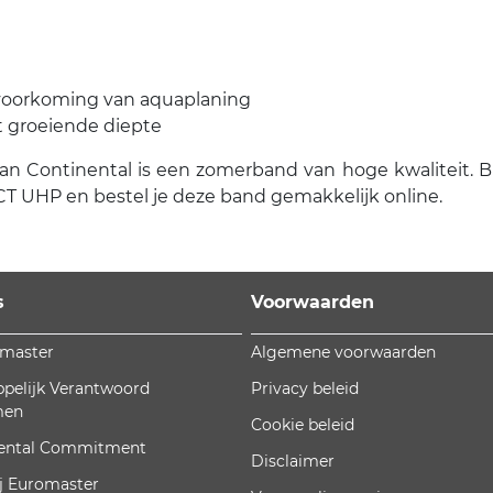
r voorkoming van aquaplaning
t groeiende diepte
ntinental is een zomerband van hoge kwaliteit. Bij Eu
 UHP en bestel je deze band gemakkelijk online.
s
Voorwaarden
omaster
Algemene voorwaarden
pelijk Verantwoord
Privacy beleid
men
Cookie beleid
ental Commitment
Disclaimer
j Euromaster