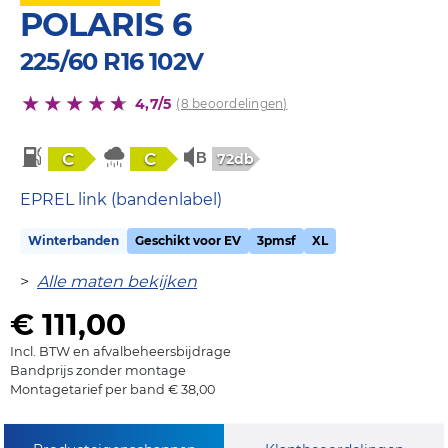
POLARIS 6
225/60 R16 102V
4,7/5
(8 beoordelingen)
C
C
72db
EPREL link (bandenlabel)
Winterbanden
Geschikt voor EV
3pmsf
XL
>
Alle maten bekijken
€ 111,00
Incl. BTW en afvalbeheersbijdrage
Bandprijs zonder montage
Montagetarief per band € 38,00