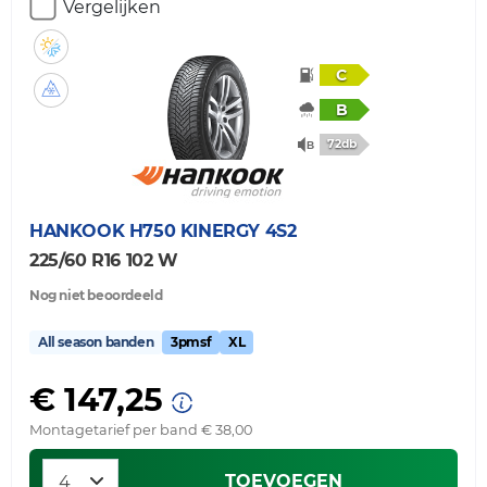
Vergelijken
C
B
72db
HANKOOK
H750 KINERGY 4S2
225/60 R16 102 W
Nog niet beoordeeld
All season banden
3pmsf
XL
€ 147,25
Montagetarief per band € 38,00
TOEVOEGEN