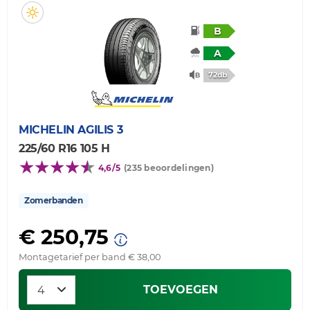
B
A
72db
MICHELIN
AGILIS 3
225/60 R16 105 H
4,6/5
(235 beoordelingen)
Zomerbanden
€ 250,75
Montagetarief per band € 38,00
TOEVOEGEN