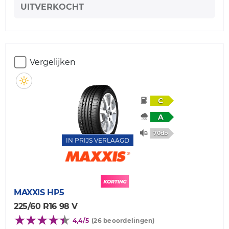
UITVERKOCHT
Vergelijken
C
A
70db
IN PRIJS VERLAAGD
MAXXIS
HP5
225/60 R16 98 V
4,4/5
(26 beoordelingen)