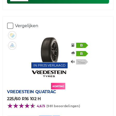
Vergelijken
B
B
71db
IN PRIJS VERLAAGD
VREDESTEIN
QUATRAC
225/60 R16 102 H
4,6/5
(981 beoordelingen)