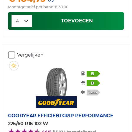
Montagetarief per band € 38,00
TOEVOEGEN
Vergelijken
B
B
72db
GOODYEAR
EFFICIENTGRIP PERFORMANCE
225/60 R16 102 W
4,6/5
(15.024 beoordelingen)