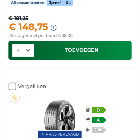
All season banden
3pmsf
XL
€ 181,25
€ 148,75
Montagetarief per band € 38,00
TOEVOEGEN
Vergelijken
B
A
71db
IN PRIJS VERLAAGD