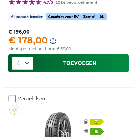
4,7/5
(2924 beoordelingen)
All season banden
Geschikt voor EV
3pmsf
XL
€ 196,00
€ 178,00
Montagetarief per band € 38,00
TOEVOEGEN
Vergelijken
C
B