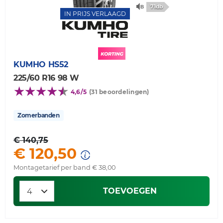
71db
IN PRIJS VERLAAGD
KUMHO
HS52
225/60 R16 98 W
4,6/5
(31 beoordelingen)
Zomerbanden
€ 140,75
€ 120,50
Montagetarief per band € 38,00
TOEVOEGEN