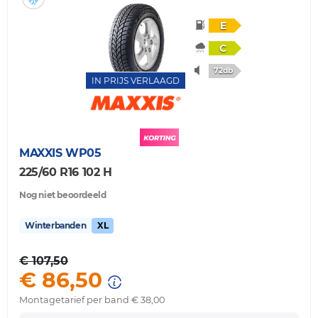
E
C
72db
IN PRIJS VERLAAGD
MAXXIS
WP05
225/60 R16 102 H
Nog niet beoordeeld
Winterbanden
XL
€ 107,50
€ 86,50
Montagetarief per band € 38,00