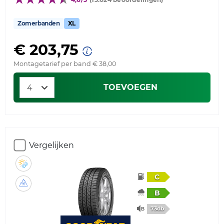
Zomerbanden
XL
€ 203,75
Montagetarief per band € 38,00
TOEVOEGEN
Vergelijken
C
B
73db