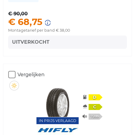
€ 90,00
€ 68,75
Montagetarief per band € 38,00
UITVERKOCHT
Vergelijken
D
C
72db
IN PRIJS VERLAAGD