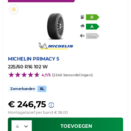
B
A
70db
MICHELIN
PRIMACY 5
225/60 R16 102 W
4,7/5
(2240 beoordelingen)
Zomerbanden
XL
€ 246,75
Montagetarief per band € 38,00
TOEVOEGEN