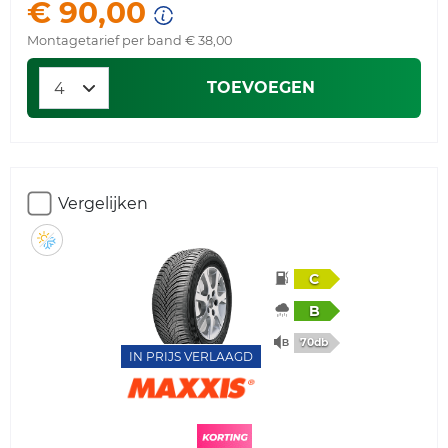
€ 90,00
Montagetarief per band € 38,00
TOEVOEGEN
Vergelijken
C
B
70db
IN PRIJS VERLAAGD