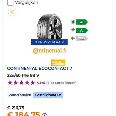
Vergelijken
A
A
71db
IN PRIJS VERLAAGD
CONTINENTAL
ECOCONTACT 7
225/60 R16 98 V
4,8/5
(6 beoordelingen)
Zomerbanden
Geschikt voor EV
€ 216,75
€ 184,75