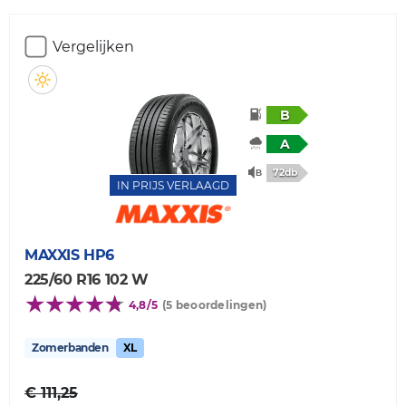
Vergelijken
B
A
72db
IN PRIJS VERLAAGD
MAXXIS
HP6
225/60 R16 102 W
4,8/5
(5 beoordelingen)
Zomerbanden
XL
€ 111,25