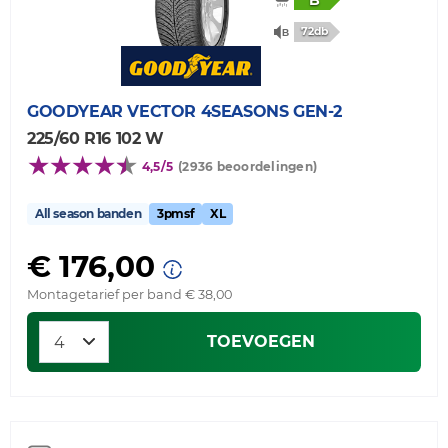
B
72db
GOODYEAR
VECTOR 4SEASONS GEN-2
225/60 R16 102 W
4,5/5
(2936 beoordelingen)
All season banden
3pmsf
XL
€ 176,00
Montagetarief per band € 38,00
TOEVOEGEN