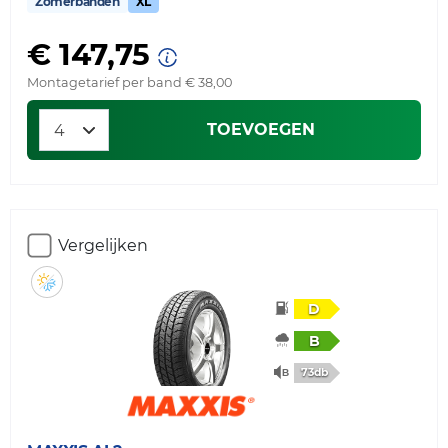
Zomerbanden
XL
€ 147,75
Montagetarief per band € 38,00
TOEVOEGEN
Vergelijken
D
B
73db