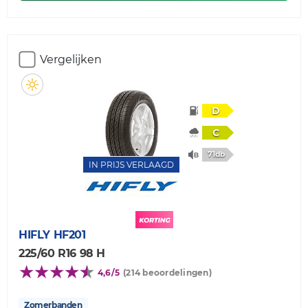
Vergelijken
D
C
71db
IN PRIJS VERLAAGD
HIFLY
HF201
225/60 R16 98 H
4,6/5
(214 beoordelingen)
Zomerbanden