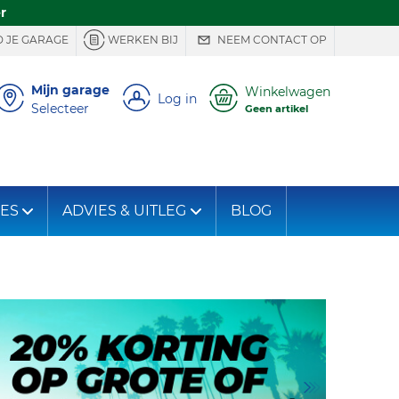
r
 JE GARAGE
WERKEN BIJ
NEEM CONTACT OP
Mijn garage
Winkelwagen
Log in
Selecteer
Geen artikel
IES
ADVIES & UITLEG
BLOG