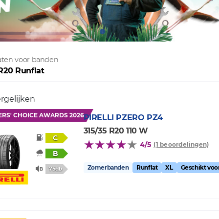
taten voor banden
 R20 Runflat
rgelijken
ERS' CHOICE AWARDS 2026
PIRELLI
PZERO PZ4
315/35 R20 110 W
C
4/5
(1 beoordelingen)
B
Zomerbanden
Runflat
XL
Geschikt vo
75db