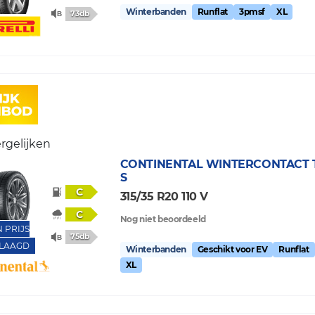
Winterbanden
Runflat
3pmsf
XL
73db
rgelijken
CONTINENTAL
WINTERCONTACT T
S
C
315/35 R20 110 V
C
Nog niet beoordeeld
N PRIJS
75db
LAAGD
Winterbanden
Geschikt voor EV
Runflat
XL