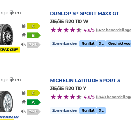
rgelijken
DUNLOP
SP SPORT MAXX GT
315/35 R20 110 W
C
4,6/5
(1472 beoordeling
B
Zomerbanden
Runflat
XL
Geschikt vo
72db
rgelijken
MICHELIN
LATITUDE SPORT 3
315/35 R20 110 Y
C
4,6/5
(1840 beoordeling
A
Zomerbanden
Runflat
XL
70db