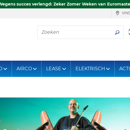
Wegens succes verlengd: Zeker Zomer Weken van Euromaste
VIND
Zoeken
D
AIRCO
LEASE
ELEKTRISCH
ACT