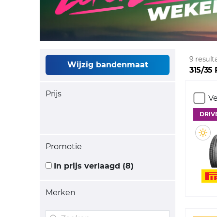
9 resul
Wijzig bandenmaat
315/35
Prijs
Ve
DRIV
Promotie
In prijs verlaagd (8)
Merken