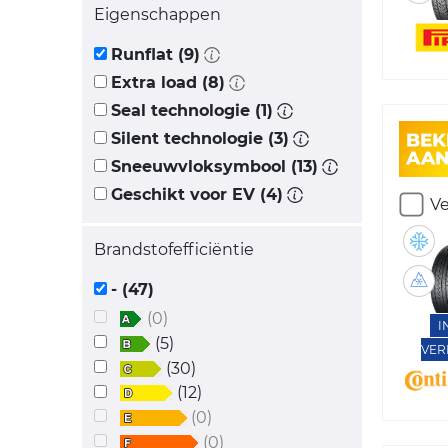
Eigenschappen
Runflat (9)
Extra load (8)
Seal technologie (1)
Silent technologie (3)
Sneeuwvloksymbool (13)
Geschikt voor EV (4)
Ve
Brandstofefficiëntie
- (47)
(0)
I
(5)
VER
(30)
(12)
(0)
(0)