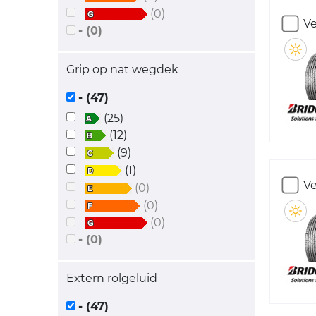
(0)
Ve
- (0)
Grip op nat wegdek
- (47)
(25)
(12)
(9)
(1)
Ve
(0)
(0)
(0)
- (0)
Extern rolgeluid
- (47)