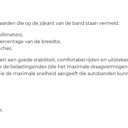
arden die op de zijkant van de band staan vermeld:
llimeters,
percentage van de breedte,
nches.
rt een goede stabiliteit, comfortabel rijden en uitstek
k de belastingsindex (die het maximale draagvermogen
die de maximale snelheid aangeeft die autobanden kunn
r,