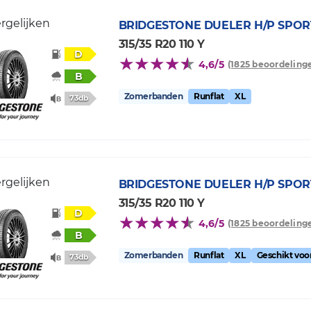
rgelijken
BRIDGESTONE
DUELER H/P SPOR
315/35 R20 110 Y
D
4,6/5
(1825 beoordeling
B
Zomerbanden
Runflat
XL
73db
rgelijken
BRIDGESTONE
DUELER H/P SPOR
315/35 R20 110 Y
D
4,6/5
(1825 beoordeling
B
Zomerbanden
Runflat
XL
Geschikt vo
73db