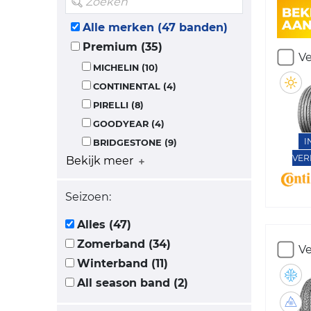
Alle merken (47 banden)
Premium (35)
Ve
MICHELIN (10)
CONTINENTAL (4)
PIRELLI (8)
GOODYEAR (4)
I
BRIDGESTONE (9)
VER
Bekijk meer
Seizoen:
Alles (47)
Zomerband (34)
Ve
Winterband (11)
All season band (2)