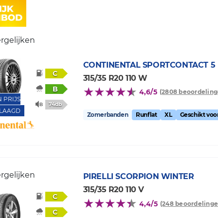
rgelijken
CONTINENTAL
SPORTCONTACT 5
C
315/35 R20 110 W
B
4,6/5
(2808 beoordeling
N PRIJS
74db
LAAGD
Zomerbanden
Runflat
XL
Geschikt vo
rgelijken
PIRELLI
SCORPION WINTER
315/35 R20 110 V
C
4,4/5
(248 beoordelinge
C