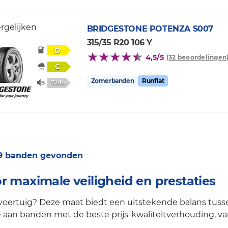
rgelijken
BRIDGESTONE
POTENZA S007
315/35 R20 106 Y
D
4,5/5
(32 beoordelingen
C
Zomerbanden
Runflat
72db
 9 banden gevonden
r maximale veiligheid en prestaties
oertuig? Deze maat biedt een uitstekende balans tussen 
aan banden met de beste prijs-kwaliteitverhouding, van a