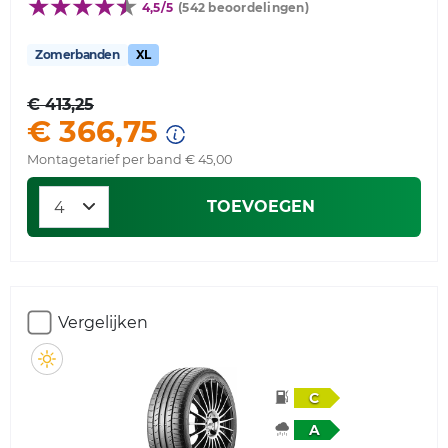
4,5/5
(542 beoordelingen)
Zomerbanden
XL
€ 413,25
€ 366,75
Montagetarief per band € 45,00
TOEVOEGEN
Vergelijken
C
A