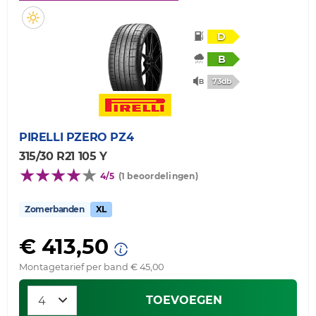
D
B
73db
PIRELLI
PZERO PZ4
315/30 R21 105 Y
4/5
(1 beoordelingen)
Zomerbanden
XL
€ 413,50
Montagetarief per band € 45,00
TOEVOEGEN