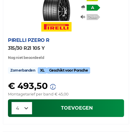
A
74db
PIRELLI
PZERO R
315/30 R21 105 Y
Nog niet beoordeeld
Zomerbanden
XL
Geschikt voor Porsche
€ 493,50
Montagetarief per band € 45,00
TOEVOEGEN