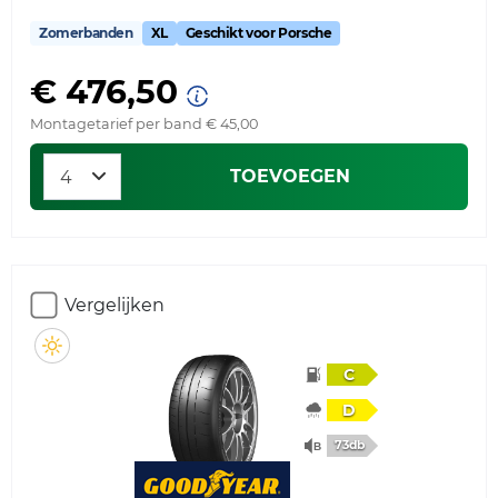
Zomerbanden
XL
Geschikt voor Porsche
€ 476,50
Montagetarief per band € 45,00
TOEVOEGEN
Vergelijken
C
D
73db