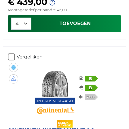
€ 439,00
Montagetarief per band € 45,00
TOEVOEGEN
Vergelijken
B
B
75db
IN PRIJS VERLAAGD