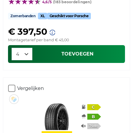
4,6/5
(183 beoordelingen)
Zomerbanden
XL
Geschikt voor Porsche
€ 397,50
Montagetarief per band € 45,00
TOEVOEGEN
Vergelijken
C
B
74db