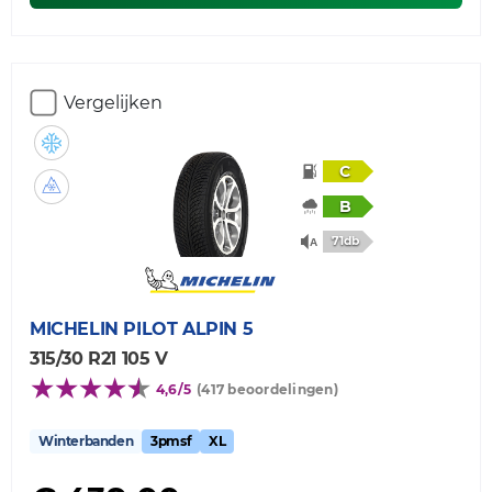
Vergelijken
C
B
71db
MICHELIN
PILOT ALPIN 5
315/30 R21 105 V
4,6/5
(417 beoordelingen)
Winterbanden
3pmsf
XL