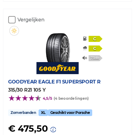
Vergelijken
C
C
73db
GOODYEAR
EAGLE F1 SUPERSPORT R
315/30 R21 105 Y
4,5/5
(4 beoordelingen)
Zomerbanden
XL
Geschikt voor Porsche
€ 475,50