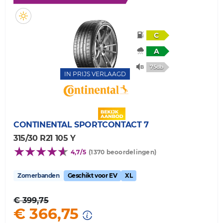
C
A
75db
IN PRIJS VERLAAGD
CONTINENTAL
SPORTCONTACT 7
315/30 R21 105 Y
4,7/5
(1370 beoordelingen)
Zomerbanden
Geschikt voor EV
XL
€ 399,75
€ 366,75