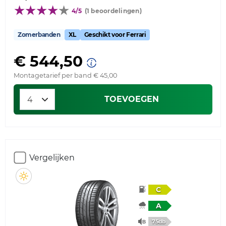
4/5
(1 beoordelingen)
Zomerbanden
XL
Geschikt voor Ferrari
€ 544,50
Montagetarief per band € 45,00
TOEVOEGEN
Vergelijken
C
A
75db