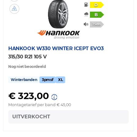
D
B
75db
HANKOOK
W330 WINTER ICEPT EVO3
315/30 R21 105 V
Nog niet beoordeeld
Winterbanden
3pmsf
XL
€ 323,00
Montagetarief per band € 45,00
UITVERKOCHT