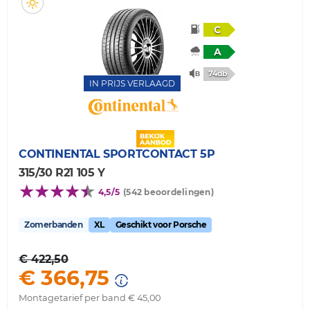
C
A
74db
IN PRIJS VERLAAGD
CONTINENTAL
SPORTCONTACT 5P
315/30 R21 105 Y
4,5/5
(542 beoordelingen)
Zomerbanden
XL
Geschikt voor Porsche
€ 422,50
€ 366,75
Montagetarief per band € 45,00