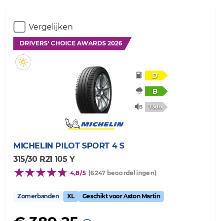
Vergelijken
DRIVERS' CHOICE AWARDS 2026
D
B
73db
MICHELIN
PILOT SPORT 4 S
315/30 R21 105 Y
4,8/5
(6247 beoordelingen)
Zomerbanden
XL
Geschikt voor Aston Martin