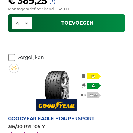
€ 389,25
Montagetarief per band € 45,00
TOEVOEGEN
Vergelijken
D
A
74db
GOODYEAR
EAGLE F1 SUPERSPORT
315/30 R21 105 Y