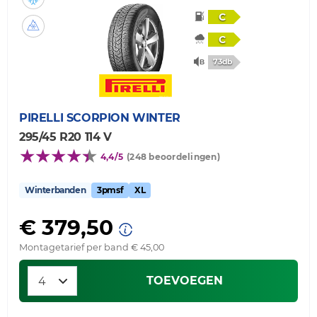
C
C
73db
PIRELLI
SCORPION WINTER
295/45 R20 114 V
4,4/5
(248 beoordelingen)
Winterbanden
3pmsf
XL
€ 379,50
Montagetarief per band € 45,00
TOEVOEGEN