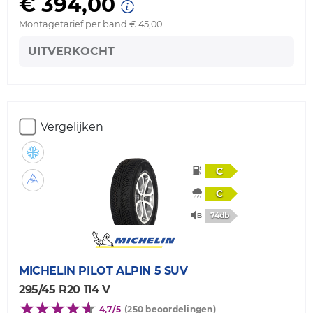
€ 394,00
Montagetarief per band € 45,00
UITVERKOCHT
Vergelijken
C
C
74db
MICHELIN
PILOT ALPIN 5 SUV
295/45 R20 114 V
4,7/5
(250 beoordelingen)