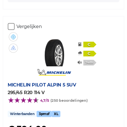
Vergelijken
C
C
74db
MICHELIN
PILOT ALPIN 5 SUV
295/45 R20 114 V
4,7/5
(250 beoordelingen)
Winterbanden
3pmsf
XL