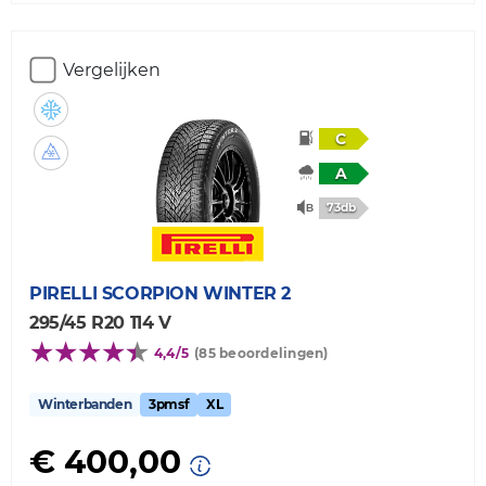
Vergelijken
C
A
73db
PIRELLI
SCORPION WINTER 2
295/45 R20 114 V
4,4/5
(85 beoordelingen)
Winterbanden
3pmsf
XL
€ 400,00