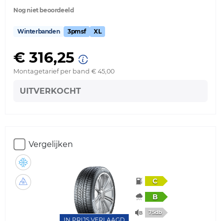
Nog niet beoordeeld
Winterbanden
3pmsf
XL
€ 316,25
Montagetarief per band € 45,00
UITVERKOCHT
Vergelijken
C
B
75db
IN PRIJS VERLAAGD