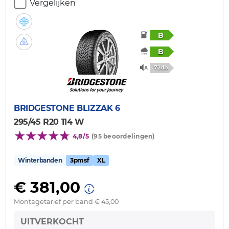
Vergelijken
B
B
72db
BRIDGESTONE
BLIZZAK 6
295/45 R20 114 W
4,8/5
(95 beoordelingen)
Winterbanden
3pmsf
XL
€ 381,00
Montagetarief per band € 45,00
UITVERKOCHT