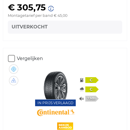
€ 305,75
Montagetarief per band € 45,00
UITVERKOCHT
Vergelijken
C
C
73db
IN PRIJS VERLAAGD