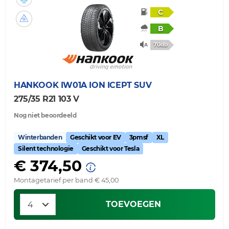
C
B
70db
HANKOOK
IW01A ION ICEPT SUV
275/35 R21 103 V
Nog niet beoordeeld
Winterbanden
Geschikt voor EV
3pmsf
XL
Silent technologie
Geschikt voor Tesla
€ 374,50
Montagetarief per band € 45,00
TOEVOEGEN