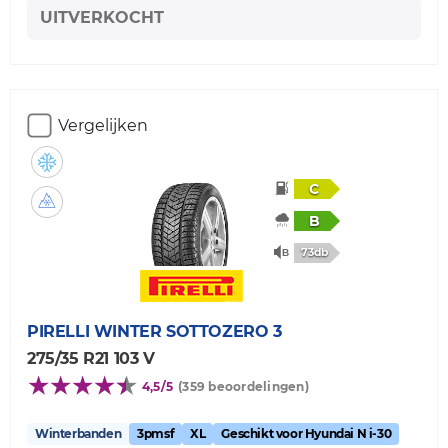
UITVERKOCHT
Vergelijken
C
B
73db
PIRELLI
WINTER SOTTOZERO 3
275/35 R21 103 V
4,5/5
(359 beoordelingen)
Winterbanden
3pmsf
XL
Geschikt voor Hyundai N i-30