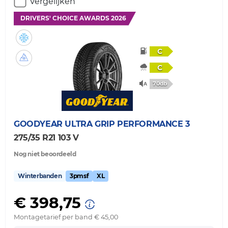
Vergelijken
DRIVERS' CHOICE AWARDS 2026
C
C
70db
GOODYEAR
ULTRA GRIP PERFORMANCE 3
275/35 R21 103 V
Nog niet beoordeeld
Winterbanden
3pmsf
XL
€ 398,75
Montagetarief per band € 45,00