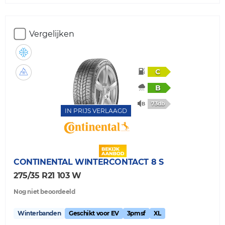
Vergelijken
C
B
73db
IN PRIJS VERLAAGD
CONTINENTAL
WINTERCONTACT 8 S
275/35 R21 103 W
Nog niet beoordeeld
Winterbanden
Geschikt voor EV
3pmsf
XL