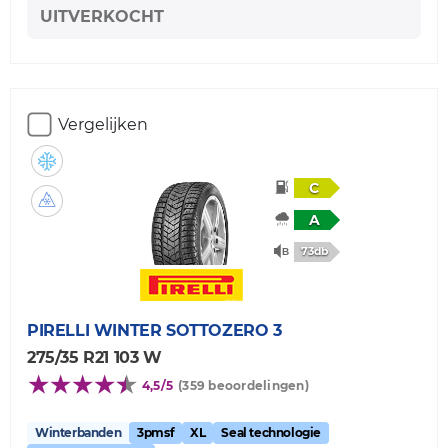
UITVERKOCHT
Vergelijken
C
A
73db
PIRELLI
WINTER SOTTOZERO 3
275/35 R21 103 W
4,5/5
(359 beoordelingen)
Winterbanden
3pmsf
XL
Seal technologie