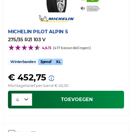
71db
MICHELIN
PILOT ALPIN 5
275/35 R21 103 V
4,6/5
(417 beoordelingen)
Winterbanden
3pmsf
XL
€ 452,75
Montagetarief per band € 45,00
TOEVOEGEN