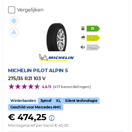
Vergelijken
B
C
71db
MICHELIN
PILOT ALPIN 5
275/35 R21 103 V
4,6/5
(417 beoordelingen)
Winterbanden
3pmsf
XL
Silent technologie
Geschikt voor Mercedes AMG
€ 474,25
Montagetarief per band € 45,00