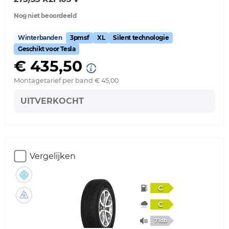
Nog niet beoordeeld
Winterbanden
3pmsf
XL
Silent technologie
Geschikt voor Tesla
€ 435,50
Montagetarief per band € 45,00
UITVERKOCHT
Vergelijken
C
C
71db