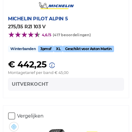
MICHELIN
PILOT ALPIN 5
275/35 R21 103 V
4,6/5
(417 beoordelingen)
Winterbanden
3pmsf
XL
Geschikt voor Aston Martin
€ 442,25
Montagetarief per band € 45,00
UITVERKOCHT
Vergelijken