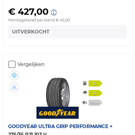
€ 427,00
Montagetarief per band € 45,00
UITVERKOCHT
Vergelijken
C
C
73db
GOODYEAR
ULTRA GRIP PERFORMANCE +
275/35 R21 103 V