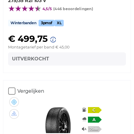
275/35 R21 103 V
4,5/5
(446 beoordelingen)
Winterbanden
3pmsf
XL
€ 499,75
Montagetarief per band € 45,00
UITVERKOCHT
Vergelijken
C
A
70db