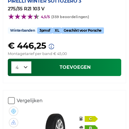
PIRELLI
WINTER SOTTOZERO 3
275/35 R21 103 V
4,5/5
(359 beoordelingen)
Winterbanden
3pmsf
XL
Geschikt voor Porsche
€ 446,25
Montagetarief per band € 45,00
TOEVOEGEN
Vergelijken
C
B