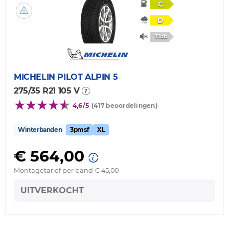
C
D
71db
MICHELIN
PILOT ALPIN 5
275/35 R21 105 V
4,6/5
(417 beoordelingen)
Winterbanden
3pmsf
XL
€ 564,00
Montagetarief per band € 45,00
UITVERKOCHT