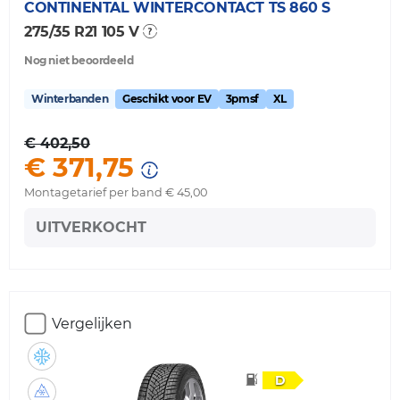
CONTINENTAL
WINTERCONTACT TS 860 S
275/35 R21 105 V
Nog niet beoordeeld
Winterbanden
Geschikt voor EV
3pmsf
XL
€ 402,50
€ 371,75
Montagetarief per band € 45,00
UITVERKOCHT
Vergelijken
D