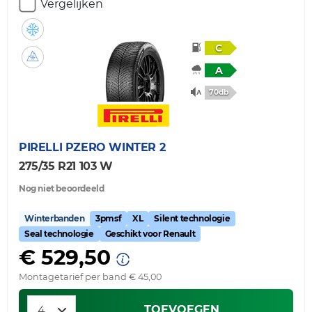
Vergelijken
C
A
70db
PIRELLI
PZERO WINTER 2
275/35 R21 103 W
Nog niet beoordeeld
Winterbanden
3pmsf
XL
Silent technologie
Seal technologie
Geschikt voor Renault
€ 529,50
Montagetarief per band € 45,00
TOEVOEGEN