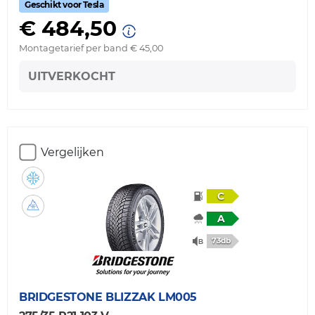
Geschikt voor Tesla
€ 484,50
Montagetarief per band € 45,00
UITVERKOCHT
Vergelijken
C
A
73db
BRIDGESTONE
BLIZZAK LM005