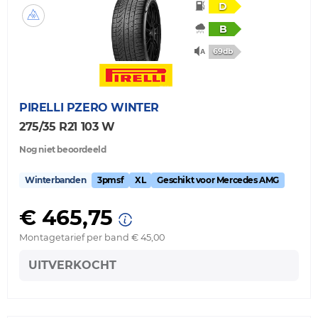
D
B
69db
PIRELLI
PZERO WINTER
275/35 R21 103 W
Nog niet beoordeeld
Winterbanden
3pmsf
XL
Geschikt voor Mercedes AMG
€ 465,75
Montagetarief per band € 45,00
UITVERKOCHT