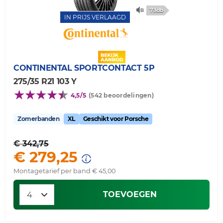
73db
IN PRIJS VERLAAGD
CONTINENTAL
SPORTCONTACT 5P
275/35 R21 103 Y
4,5/5
(542 beoordelingen)
Zomerbanden
XL
Geschikt voor Porsche
€ 342,75
€ 279,25
Montagetarief per band € 45,00
TOEVOEGEN