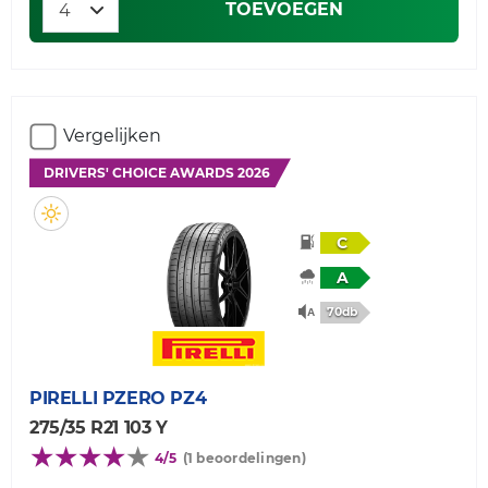
TOEVOEGEN
Vergelijken
DRIVERS' CHOICE AWARDS 2026
C
A
70db
PIRELLI
PZERO PZ4
275/35 R21 103 Y
4/5
(1 beoordelingen)