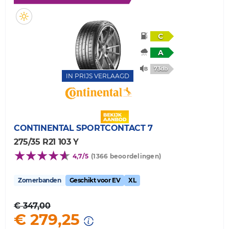
C
A
73db
IN PRIJS VERLAAGD
CONTINENTAL
SPORTCONTACT 7
275/35 R21 103 Y
4,7/5
(1366 beoordelingen)
Zomerbanden
Geschikt voor EV
XL
€ 347,00
€ 279,25