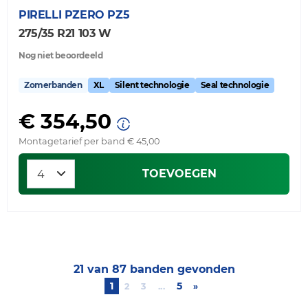
PIRELLI
PZERO PZ5
275/35 R21 103 W
Nog niet beoordeeld
Zomerbanden
XL
Silent technologie
Seal technologie
€ 354,50
Montagetarief per band € 45,00
TOEVOEGEN
21 van 87 banden gevonden
1
5
2
3
...
»
Next