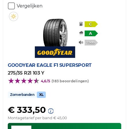
Vergelijken
C
A
73db
GOODYEAR
EAGLE F1 SUPERSPORT
275/35 R21 103 Y
4,6/5
(183 beoordelingen)
Zomerbanden
XL
€ 333,50
Montagetarief per band € 45,00