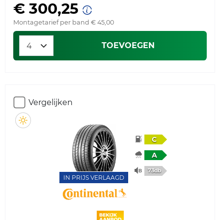
€ 300,25
Montagetarief per band € 45,00
TOEVOEGEN
Vergelijken
C
A
73db
IN PRIJS VERLAAGD