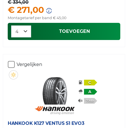
€ 334,00
€ 271,00
Montagetarief per band € 45,00
TOEVOEGEN
Vergelijken
C
A
73db
HANKOOK
K127 VENTUS S1 EVO3