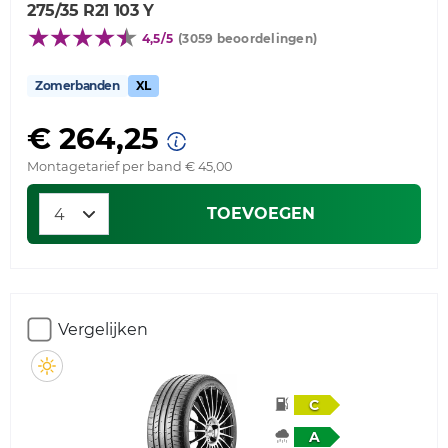
275/35 R21 103 Y
4,5/5
(3059 beoordelingen)
Zomerbanden
XL
€ 264,25
Montagetarief per band € 45,00
TOEVOEGEN
Vergelijken
C
A