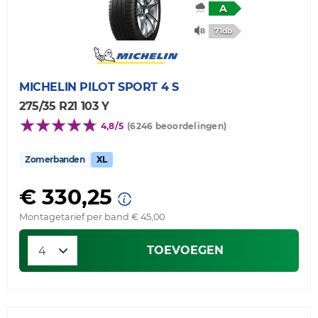
A
71db
MICHELIN
PILOT SPORT 4 S
275/35 R21 103 Y
4,8/5
(6246 beoordelingen)
Zomerbanden
XL
€ 330,25
Montagetarief per band € 45,00
TOEVOEGEN