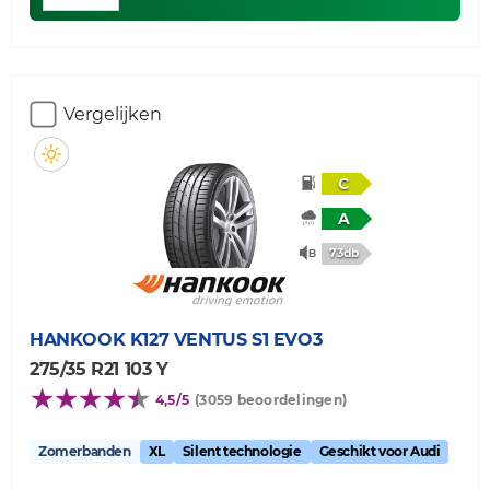
Vergelijken
C
A
73db
HANKOOK
K127 VENTUS S1 EVO3
275/35 R21 103 Y
4,5/5
(3059 beoordelingen)
Zomerbanden
XL
Silent technologie
Geschikt voor Audi