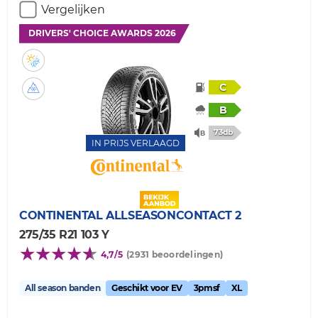
Vergelijken
DRIVERS' CHOICE AWARDS 2026
C
B
73db
IN PRIJS VERLAAGD
CONTINENTAL
ALLSEASONCONTACT 2
275/35 R21 103 Y
4,7/5
(2931 beoordelingen)
All season banden
Geschikt voor EV
3pmsf
XL