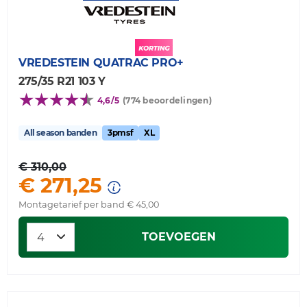
VREDESTEIN
QUATRAC PRO+
275/35 R21 103 Y
4,6/5
(774 beoordelingen)
All season banden
3pmsf
XL
€ 310,00
€ 271,25
Montagetarief per band € 45,00
TOEVOEGEN