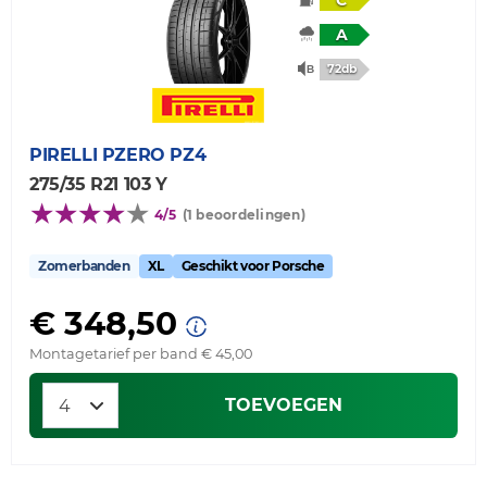
A
72db
PIRELLI
PZERO PZ4
275/35 R21 103 Y
4/5
(1 beoordelingen)
Zomerbanden
XL
Geschikt voor Porsche
€ 348,50
Montagetarief per band € 45,00
TOEVOEGEN