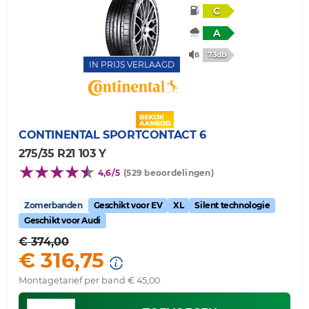
C
A
73db
IN PRIJS VERLAAGD
CONTINENTAL
SPORTCONTACT 6
275/35 R21 103 Y
4,6/5
(529 beoordelingen)
Zomerbanden
Geschikt voor EV
XL
Silent technologie
Geschikt voor Audi
€ 374,00
€ 316,75
Montagetarief per band € 45,00