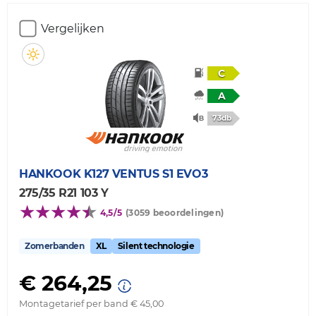
Vergelijken
C
A
73db
HANKOOK
K127 VENTUS S1 EVO3
275/35 R21 103 Y
4,5/5
(3059 beoordelingen)
Zomerbanden
XL
Silent technologie
€ 264,25
Montagetarief per band € 45,00