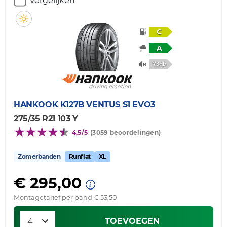
Vergelijken
C
A
73db
HANKOOK
K127B VENTUS S1 EVO3
275/35 R21 103 Y
4,5/5
(3059 beoordelingen)
Zomerbanden
Runflat
XL
€ 295,00
Montagetarief per band € 53,50
TOEVOEGEN