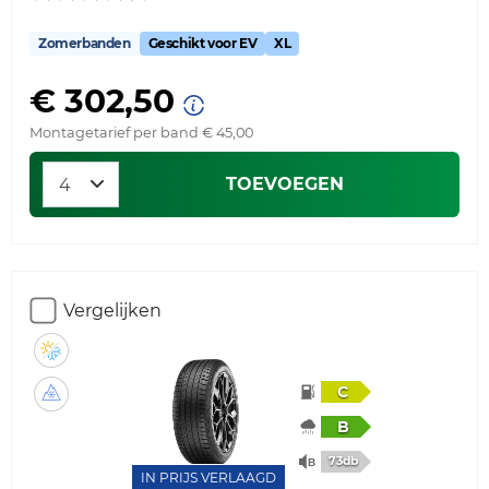
Zomerbanden
Geschikt voor EV
XL
€ 302,50
Montagetarief per band € 45,00
TOEVOEGEN
Vergelijken
C
B
73db
IN PRIJS VERLAAGD