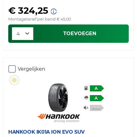
€ 324,25
Montagetarief per band € 45,00
TOEVOEGEN
Vergelijken
A
A
68db
HANKOOK
IK01A ION EVO SUV