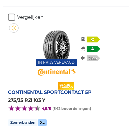
Vergelijken
C
A
73db
IN PRIJS VERLAAGD
CONTINENTAL
SPORTCONTACT 5P
275/35 R21 103 Y
4,5/5
(542 beoordelingen)
Zomerbanden
XL