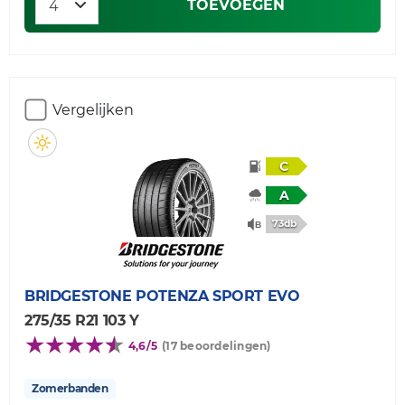
TOEVOEGEN
Vergelijken
C
A
73db
BRIDGESTONE
POTENZA SPORT EVO
275/35 R21 103 Y
4,6/5
(17 beoordelingen)
Zomerbanden