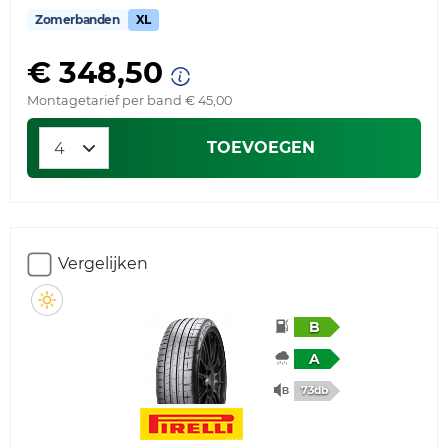
Zomerbanden
XL
€ 348,50
Montagetarief per band € 45,00
TOEVOEGEN
Vergelijken
B
A
73db