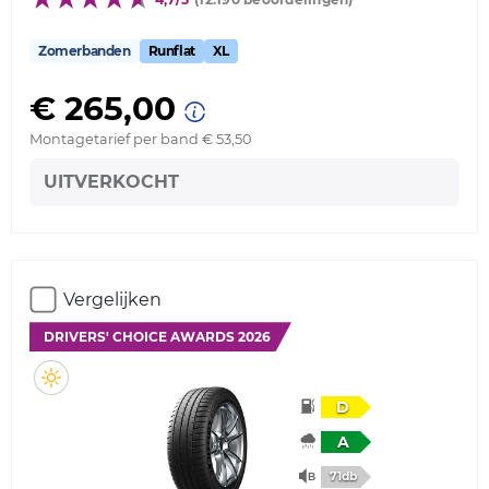
Zomerbanden
Runflat
XL
€ 265,00
Montagetarief per band € 53,50
UITVERKOCHT
Vergelijken
DRIVERS' CHOICE AWARDS 2026
D
A
71db