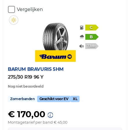
Vergelijken
C
B
73db
BARUM
BRAVURIS 5HM
275/30 R19 96 Y
Nog niet beoordeeld
Zomerbanden
Geschikt voor EV
XL
€ 170,00
Montagetarief per band € 45,00