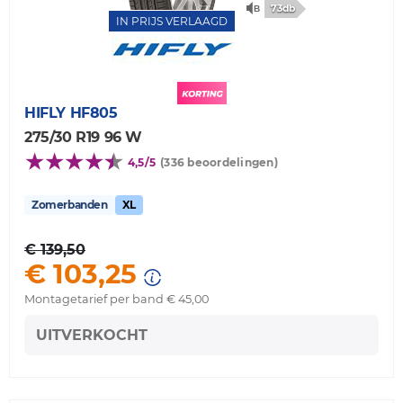
73db
IN PRIJS VERLAAGD
HIFLY
HF805
275/30 R19 96 W
4,5/5
(336 beoordelingen)
Zomerbanden
XL
€ 139,50
€ 103,25
Montagetarief per band € 45,00
UITVERKOCHT