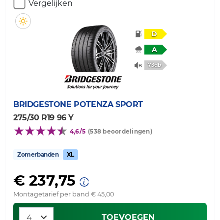
Vergelijken
D
A
73db
BRIDGESTONE
POTENZA SPORT
275/30 R19 96 Y
4,6/5
(538 beoordelingen)
Zomerbanden
XL
€ 237,75
Montagetarief per band € 45,00
TOEVOEGEN