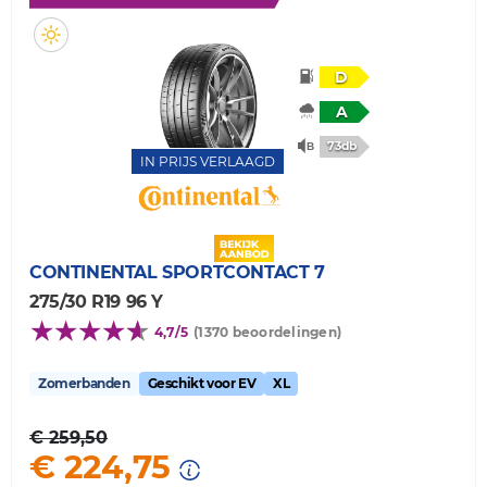
D
A
73db
IN PRIJS VERLAAGD
CONTINENTAL
SPORTCONTACT 7
275/30 R19 96 Y
4,7/5
(1370 beoordelingen)
Zomerbanden
Geschikt voor EV
XL
€ 259,50
€ 224,75