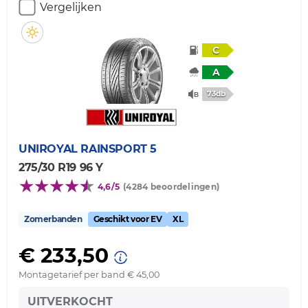
Vergelijken
C
A
73db
UNIROYAL
RAINSPORT 5
275/30 R19 96 Y
4,6/5
(4284 beoordelingen)
Zomerbanden
Geschikt voor EV
XL
€ 233,50
Montagetarief per band € 45,00
UITVERKOCHT