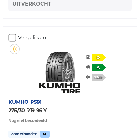
UITVERKOCHT
Vergelijken
D
A
72db
KUMHO
PS91
275/30 R19 96 Y
Nog niet beoordeeld
Zomerbanden
XL