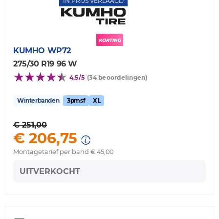
IN PRIJS VERLAAGD
KUMHO
WP72
275/30 R19 96 W
4,5/5
(34 beoordelingen)
Winterbanden
3pmsf
XL
€ 251,00
€ 206,75
Montagetarief per band € 45,00
UITVERKOCHT