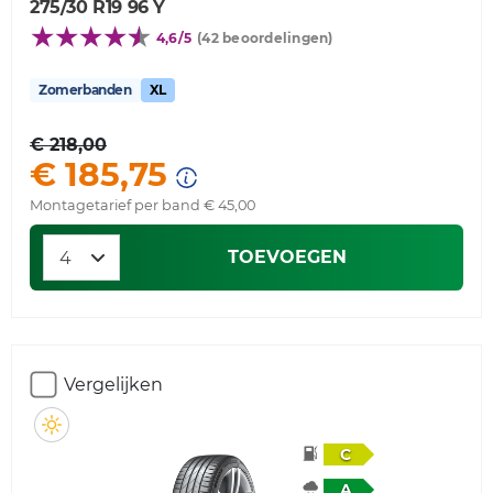
275/30 R19 96 Y
4,6/5
(42 beoordelingen)
Zomerbanden
XL
€ 218,00
€ 185,75
Montagetarief per band € 45,00
TOEVOEGEN
Vergelijken
C
A