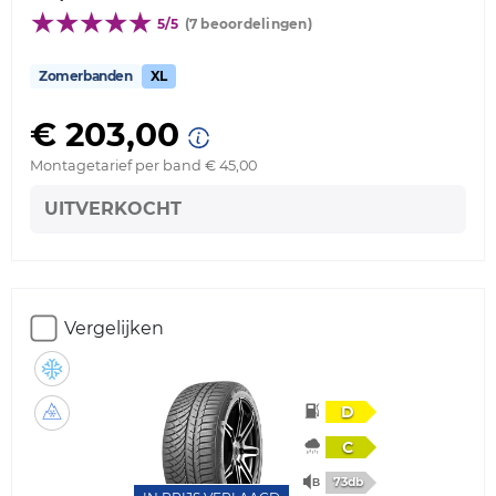
5/5
(7 beoordelingen)
Zomerbanden
XL
€ 203,00
Montagetarief per band € 45,00
UITVERKOCHT
Vergelijken
D
C
73db