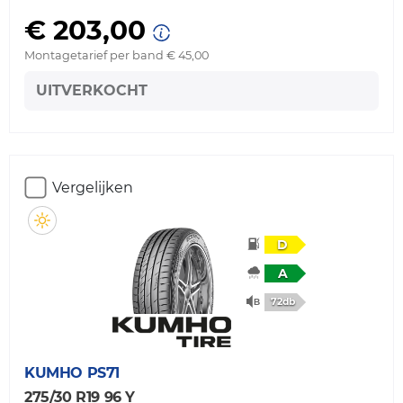
€ 203,00
Montagetarief per band € 45,00
UITVERKOCHT
Vergelijken
D
A
72db
KUMHO
PS71
275/30 R19 96 Y