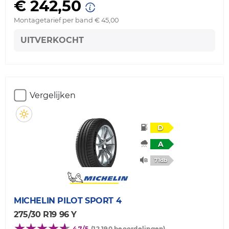
€ 242,50
Montagetarief per band € 45,00
UITVERKOCHT
Vergelijken
D
A
71db
MICHELIN
PILOT SPORT 4
275/30 R19 96 Y
4,7/5
(12.190 beoordelingen)