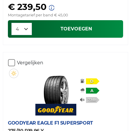
€ 239,50
Montagetarief per band € 45,00
TOEVOEGEN
Vergelijken
D
A
73db
GOODYEAR
EAGLE F1 SUPERSPORT
275/30 R19 96 Y