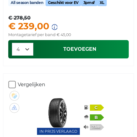
All season banden
Geschikt voor EV
3pmsf
XL
€ 278,50
€ 239,00
Montagetarief per band € 45,00
TOEVOEGEN
Vergelijken
C
B
73db
IN PRIJS VERLAAGD