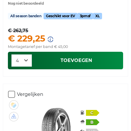
Nog niet beoordeeld
All season banden
Geschikt voor EV
3pmsf
XL
€ 262,75
€ 229,25
Montagetarief per band € 45,00
TOEVOEGEN
Vergelijken
C
B