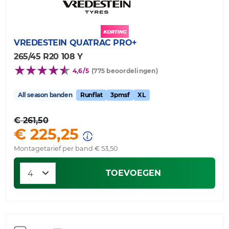
VREDESTEIN
QUATRAC PRO+
265/45 R20 108 Y
4,6/5
(775 beoordelingen)
All season banden
Runflat
3pmsf
XL
€ 261,50
€ 225,25
Montagetarief per band € 53,50
TOEVOEGEN