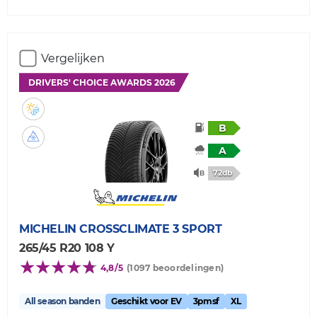
Vergelijken
DRIVERS' CHOICE AWARDS 2026
B
A
72db
MICHELIN
CROSSCLIMATE 3 SPORT
265/45 R20 108 Y
4,8/5
(1097 beoordelingen)
All season banden
Geschikt voor EV
3pmsf
XL