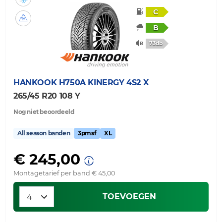
C
B
73db
HANKOOK
H750A KINERGY 4S2 X
265/45 R20 108 Y
Nog niet beoordeeld
All season banden
3pmsf
XL
€ 245,00
Montagetarief per band € 45,00
TOEVOEGEN