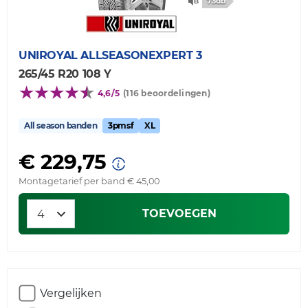
73db
UNIROYAL
ALLSEASONEXPERT 3
265/45 R20 108 Y
4,6/5
(116 beoordelingen)
All season banden
3pmsf
XL
€ 229,75
Montagetarief per band € 45,00
TOEVOEGEN
Vergelijken