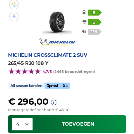
B
B
73db
MICHELIN
CROSSCLIMATE 2 SUV
265/45 R20 108 Y
4,7/5
(2465 beoordelingen)
All season banden
3pmsf
XL
€ 296,00
Montagetarief per band € 45,00
TOEVOEGEN