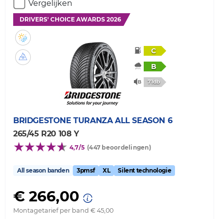
Vergelijken
DRIVERS' CHOICE AWARDS 2026
C
B
71db
BRIDGESTONE
TURANZA ALL SEASON 6
265/45 R20 108 Y
4,7/5
(447 beoordelingen)
All season banden
3pmsf
XL
Silent technologie
€ 266,00
Montagetarief per band € 45,00