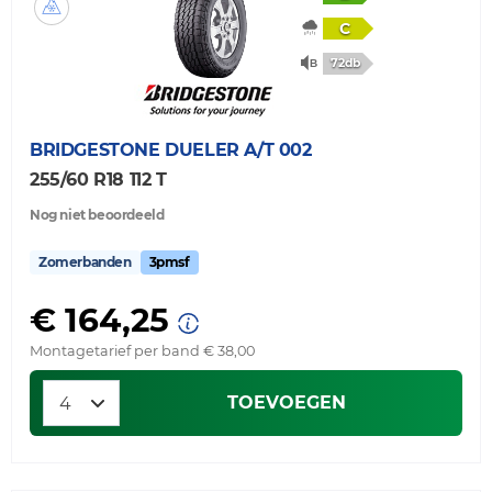
C
72db
BRIDGESTONE
DUELER A/T 002
255/60 R18 112 T
Nog niet beoordeeld
Zomerbanden
3pmsf
€ 164,25
Montagetarief per band € 38,00
TOEVOEGEN