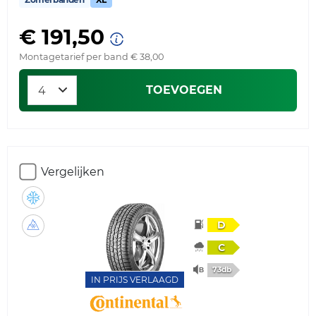
€ 191,50
Montagetarief per band € 38,00
TOEVOEGEN
Vergelijken
D
C
73db
IN PRIJS VERLAAGD