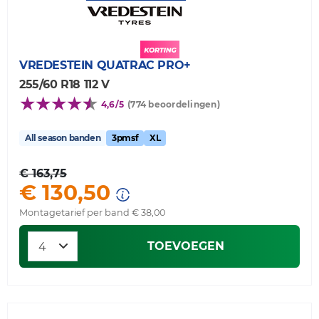
VREDESTEIN
QUATRAC PRO+
255/60 R18 112 V
4,6/5
(774 beoordelingen)
All season banden
3pmsf
XL
€ 163,75
€ 130,50
Montagetarief per band € 38,00
TOEVOEGEN