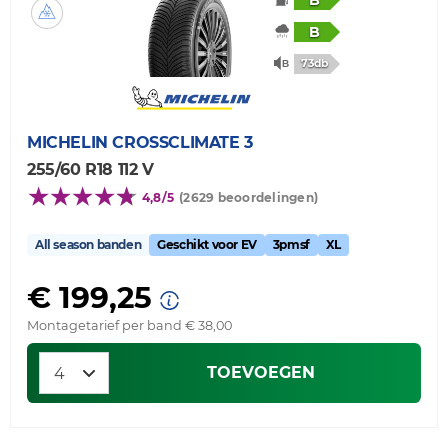
B
73db
MICHELIN
CROSSCLIMATE 3
255/60 R18 112 V
4,8/5
(2629 beoordelingen)
All season banden
Geschikt voor EV
3pmsf
XL
€ 199,25
Montagetarief per band € 38,00
TOEVOEGEN