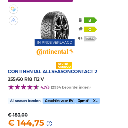
B
C
72db
IN PRIJS VERLAAGD
CONTINENTAL
ALLSEASONCONTACT 2
255/60 R18 112 V
4,7/5
(2934 beoordelingen)
All season banden
Geschikt voor EV
3pmsf
XL
€ 183,00
€ 144,75