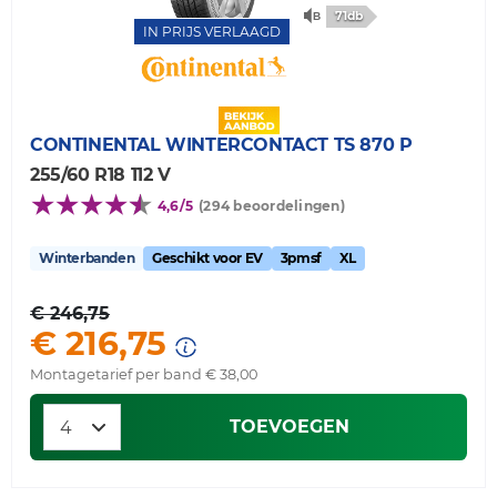
71db
IN PRIJS VERLAAGD
CONTINENTAL
WINTERCONTACT TS 870 P
255/60 R18 112 V
4,6/5
(294 beoordelingen)
Winterbanden
Geschikt voor EV
3pmsf
XL
€ 246,75
€ 216,75
Montagetarief per band € 38,00
TOEVOEGEN