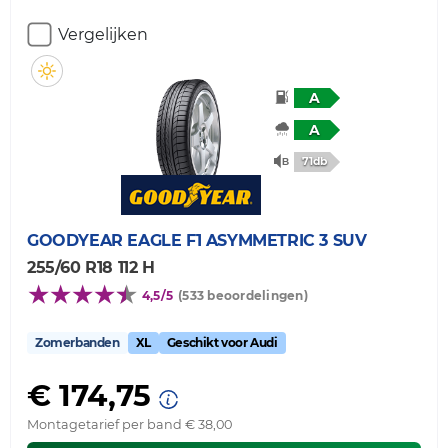
Vergelijken
A
A
71db
GOODYEAR
EAGLE F1 ASYMMETRIC 3 SUV
255/60 R18 112 H
4,5/5
(533 beoordelingen)
Zomerbanden
XL
Geschikt voor Audi
€ 174,75
Montagetarief per band € 38,00