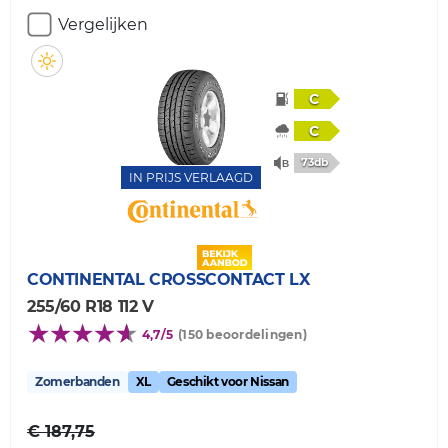
Vergelijken
C
C
73db
IN PRIJS VERLAAGD
CONTINENTAL
CROSSCONTACT LX
255/60 R18 112 V
4,7/5
(150 beoordelingen)
Zomerbanden
XL
Geschikt voor Nissan
€ 187,75