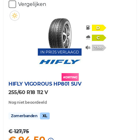
Vergelijken
D
C
73db
IN PRIJS VERLAAGD
HIFLY
VIGOROUS HP801 SUV
255/60 R18 112 V
Nog niet beoordeeld
Zomerbanden
XL
€ 127,75
€ 94,50