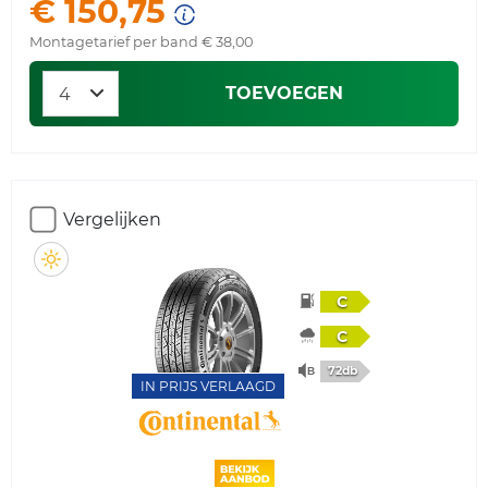
€ 150,75
Montagetarief per band € 38,00
TOEVOEGEN
Vergelijken
C
C
72db
IN PRIJS VERLAAGD