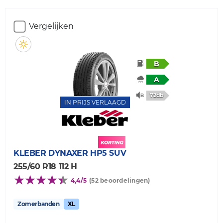
Vergelijken
B
A
72db
IN PRIJS VERLAAGD
KLEBER
DYNAXER HP5 SUV
255/60 R18 112 H
4,4/5
(52 beoordelingen)
Zomerbanden
XL