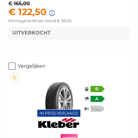
€ 165,00
€ 122,50
Montagetarief per band € 38,00
UITVERKOCHT
Vergelijken
B
A
72db
IN PRIJS VERLAAGD