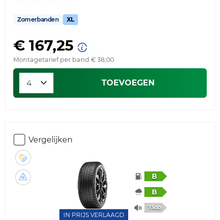
Zomerbanden
XL
€ 167,25
Montagetarief per band € 38,00
TOEVOEGEN
Vergelijken
B
B
73db
IN PRIJS VERLAAGD