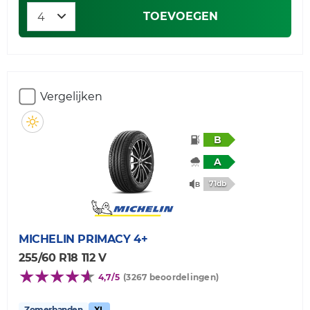
TOEVOEGEN
Vergelijken
B
A
71db
MICHELIN
PRIMACY 4+
255/60 R18 112 V
4,7/5
(3267 beoordelingen)
Zomerbanden
XL