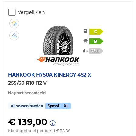
Vergelijken
C
B
73db
HANKOOK
H750A KINERGY 4S2 X
255/60 R18 112 V
Nog niet beoordeeld
All season banden
3pmsf
XL
€ 139,00
Montagetarief per band € 38,00