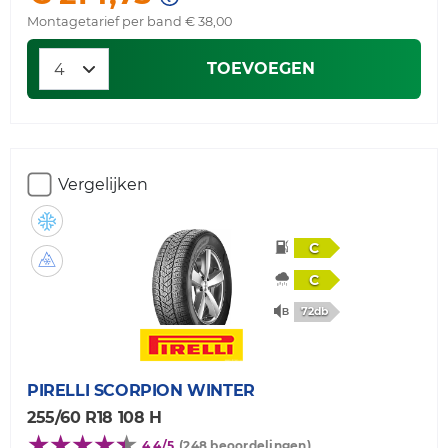
Montagetarief per band € 38,00
TOEVOEGEN
Vergelijken
C
C
72db
PIRELLI
SCORPION WINTER
255/60 R18 108 H
4,4/5
(248 beoordelingen)