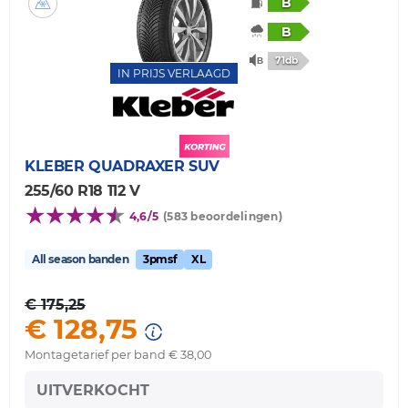
B
B
71db
IN PRIJS VERLAAGD
KLEBER
QUADRAXER SUV
255/60 R18 112 V
4,6/5
(583 beoordelingen)
All season banden
3pmsf
XL
€ 175,25
€ 128,75
Montagetarief per band € 38,00
UITVERKOCHT