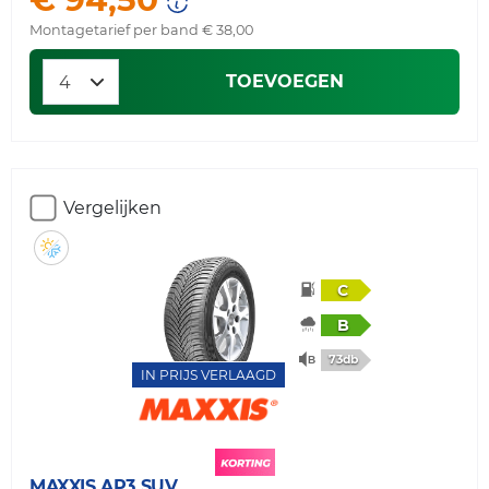
Montagetarief per band € 38,00
TOEVOEGEN
Vergelijken
C
B
73db
IN PRIJS VERLAAGD
MAXXIS
AP3 SUV