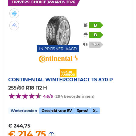
DRIVERS' CHOICE AWARDS 2026
B
B
71db
IN PRIJS VERLAAGD
CONTINENTAL
WINTERCONTACT TS 870 P
255/60 R18 112 H
4,6/5
(294 beoordelingen)
Winterbanden
Geschikt voor EV
3pmsf
XL
€ 244,75
€ 214,75