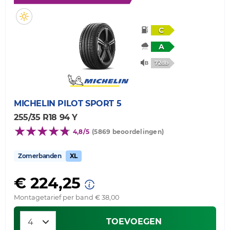
C
A
72db
MICHELIN
PILOT SPORT 5
255/35 R18 94 Y
4,8/5
(5869 beoordelingen)
Zomerbanden
XL
€ 224,25
Montagetarief per band € 38,00
TOEVOEGEN