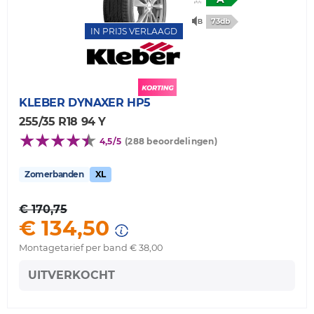
73db
IN PRIJS VERLAAGD
KLEBER
DYNAXER HP5
255/35 R18 94 Y
4,5/5
(288 beoordelingen)
Zomerbanden
XL
€ 170,75
€ 134,50
Montagetarief per band € 38,00
UITVERKOCHT