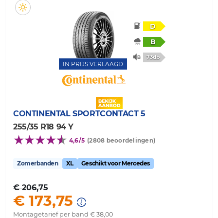
D
B
73db
IN PRIJS VERLAAGD
CONTINENTAL
SPORTCONTACT 5
255/35 R18 94 Y
4,6/5
(2808 beoordelingen)
Zomerbanden
XL
Geschikt voor Mercedes
€ 206,75
€ 173,75
Montagetarief per band € 38,00