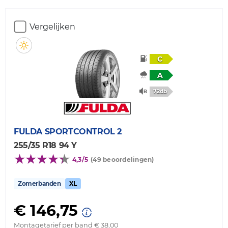
Vergelijken
C
A
72db
FULDA
SPORTCONTROL 2
255/35 R18 94 Y
4,3/5
(49 beoordelingen)
Zomerbanden
XL
€ 146,75
Montagetarief per band € 38,00