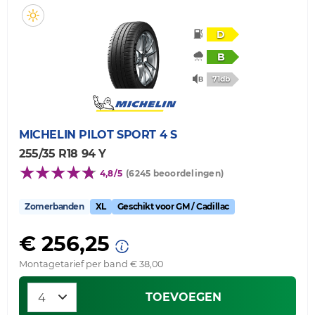
D
B
71db
MICHELIN
PILOT SPORT 4 S
255/35 R18 94 Y
4,8/5
(6245 beoordelingen)
Zomerbanden
XL
Geschikt voor GM / Cadillac
€ 256,25
Montagetarief per band € 38,00
TOEVOEGEN