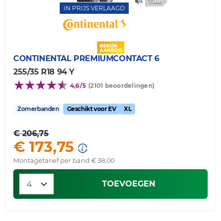
73db
IN PRIJS VERLAAGD
CONTINENTAL
PREMIUMCONTACT 6
255/35 R18 94 Y
4,6/5
(2101 beoordelingen)
Zomerbanden
Geschikt voor EV
XL
€ 206,75
€ 173,75
Montagetarief per band € 38,00
TOEVOEGEN