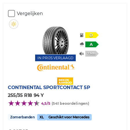
Vergelijken
D
A
73db
IN PRIJS VERLAAGD
CONTINENTAL
SPORTCONTACT 5P
255/35 R18 94 Y
4,5/5
(541 beoordelingen)
Zomerbanden
XL
Geschikt voor Mercedes