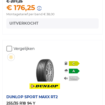
€ 207,25
€ 176,25
Montagetarief per band € 38,00
UITVERKOCHT
Vergelijken
C
A
72db
DUNLOP
SPORT MAXX RT2
255/35 R18 94 Y