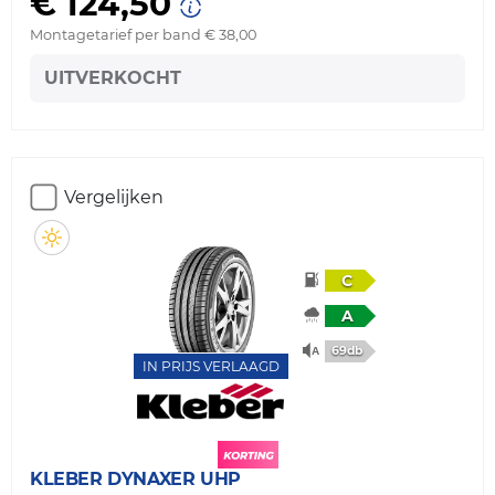
€ 124,50
Montagetarief per band € 38,00
UITVERKOCHT
Vergelijken
C
A
69db
IN PRIJS VERLAAGD
KLEBER
DYNAXER UHP