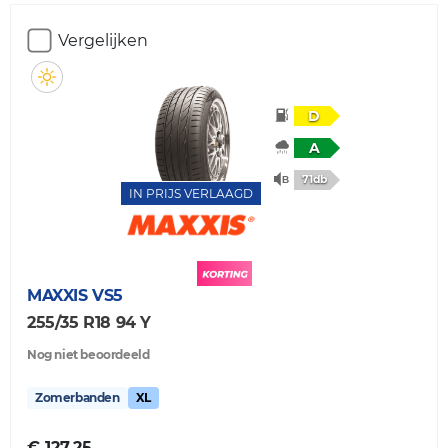
Vergelijken
D
A
71db
IN PRIJS VERLAAGD
MAXXIS
VS5
255/35 R18 94 Y
Nog niet beoordeeld
Zomerbanden
XL
€ 127,25