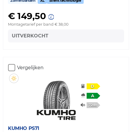
Zomerbanden
XL
Silent technologie
€ 149,50
Montagetarief per band € 38,00
UITVERKOCHT
Vergelijken
D
A
72db
KUMHO
PS71