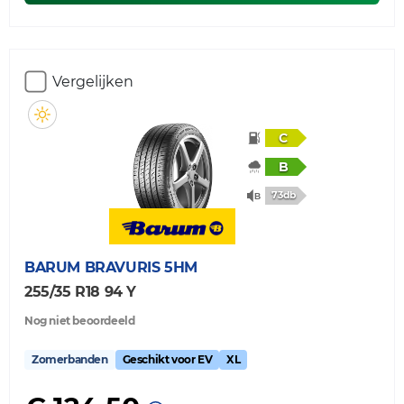
Vergelijken
C
B
73db
BARUM
BRAVURIS 5HM
255/35 R18 94 Y
Nog niet beoordeeld
Zomerbanden
Geschikt voor EV
XL