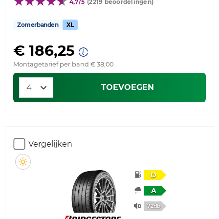
4,7/5
(2219 beoordelingen)
Zomerbanden
XL
€ 186,25
Montagetarief per band € 38,00
TOEVOEGEN
Vergelijken
D
A
72db