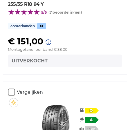
255/35 R18 94 Y
5/5
(7 beoordelingen)
Zomerbanden
XL
€ 151,00
Montagetarief per band € 38,00
UITVERKOCHT
Vergelijken
D
A
72db