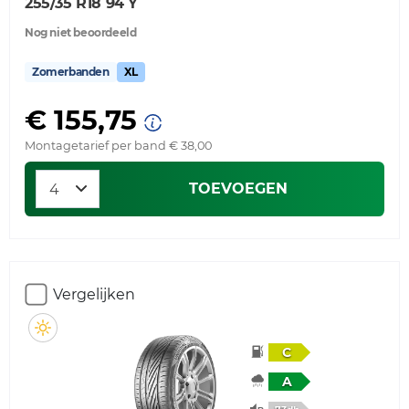
255/35 R18 94 Y
Nog niet beoordeeld
Zomerbanden
XL
€ 155,75
Montagetarief per band € 38,00
TOEVOEGEN
Vergelijken
C
A