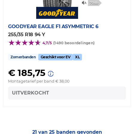
70db
GOODYEAR
EAGLE F1 ASYMMETRIC 6
255/35 R18 94 Y
4,7/5
(1490 beoordelingen)
Zomerbanden
Geschikt voor EV
XL
€ 185,75
Montagetarief per band € 38,00
UITVERKOCHT
21 van 25 banden gevonden