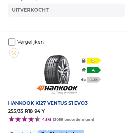
UITVERKOCHT
Vergelijken
D
A
73db
HANKOOK
K127 VENTUS S1 EVO3
255/35 R18 94 Y
4,5/5
(3059 beoordelingen)