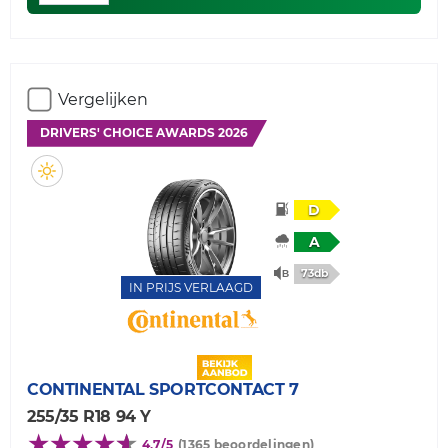
Vergelijken
DRIVERS' CHOICE AWARDS 2026
D
A
73db
IN PRIJS VERLAAGD
CONTINENTAL
SPORTCONTACT 7
255/35 R18 94 Y
4,7/5
(1365 beoordelingen)