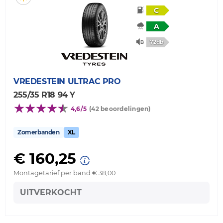
C
A
72db
VREDESTEIN
ULTRAC PRO
255/35 R18 94 Y
4,6/5
(42 beoordelingen)
Zomerbanden
XL
€ 160,25
Montagetarief per band € 38,00
UITVERKOCHT