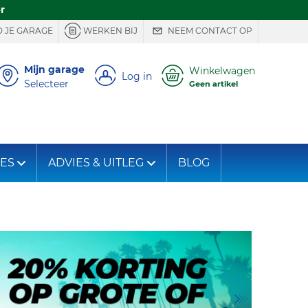
r
 JE GARAGE
WERKEN BIJ
NEEM CONTACT OP
Mijn garage
Winkelwagen
Log in
Selecteer
Geen artikel
IES
ADVIES & UITLEG
BLOG