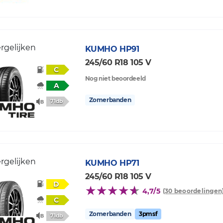
rgelijken
KUMHO
HP91
245/60 R18 105 V
C
Nog niet beoordeeld
A
Zomerbanden
71db
rgelijken
KUMHO
HP71
245/60 R18 105 V
D
4,7/5
(30 beoordelingen
C
Zomerbanden
3pmsf
71db