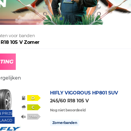
taten voor banden
 R18 105 V Zomer
rgelijken
HIFLY
VIGOROUS HP801 SUV
D
245/60 R18 105 V
C
Nog niet beoordeeld
N PRIJS
71db
LAAGD
Zomerbanden