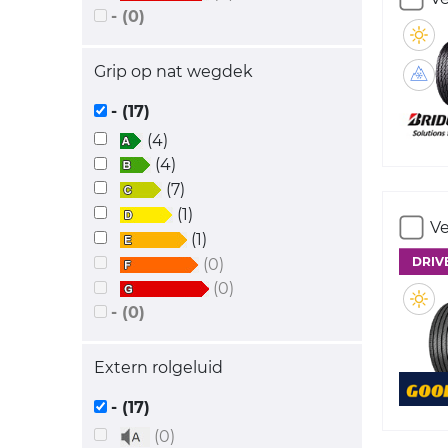
- (0)
Grip op nat wegdek
- (17)
(4)
(4)
(7)
(1)
Ve
(1)
DRIV
(0)
(0)
- (0)
Extern rolgeluid
- (17)
(0)