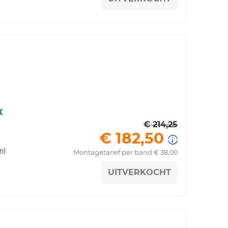
X
€ 214,25
€ 182,50
n)
Montagetarief per band € 38,00
UITVERKOCHT