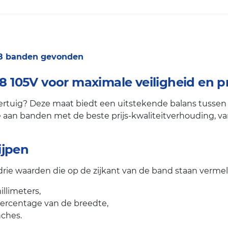
 8 banden gevonden
105V voor maximale veiligheid en pr
tuig? Deze maat biedt een uitstekende balans tussen com
aan banden met de beste prijs-kwaliteitverhouding, van a
ijpen
ie waarden die op de zijkant van de band staan vermel
llimeters,
percentage van de breedte,
nches.