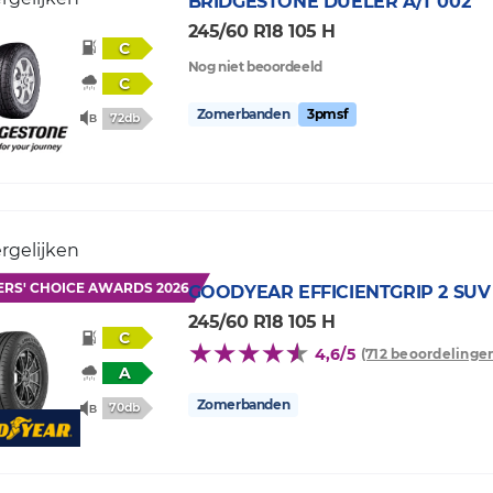
BRIDGESTONE
DUELER A/T 002
245/60 R18 105 H
C
Nog niet beoordeeld
C
Zomerbanden
3pmsf
72db
rgelijken
ERS' CHOICE AWARDS 2026
GOODYEAR
EFFICIENTGRIP 2 SUV
245/60 R18 105 H
C
4,6/5
(712 beoordelinge
A
Zomerbanden
70db