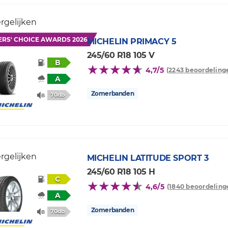
rgelijken
ERS' CHOICE AWARDS 2026
MICHELIN
PRIMACY 5
245/60 R18 105 V
B
4,7/5
(2243 beoordeling
A
Zomerbanden
70db
rgelijken
MICHELIN
LATITUDE SPORT 3
245/60 R18 105 H
C
4,6/5
(1840 beoordeling
A
Zomerbanden
70db