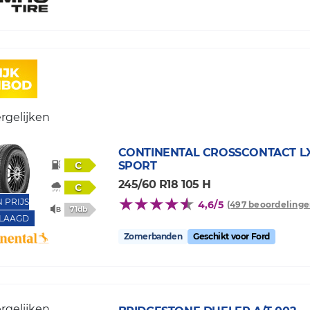
rgelijken
CONTINENTAL
CROSSCONTACT L
C
SPORT
245/60 R18 105 H
C
N PRIJS
4,6/5
(497 beoordelinge
71db
LAAGD
Zomerbanden
Geschikt voor Ford
rgelijken