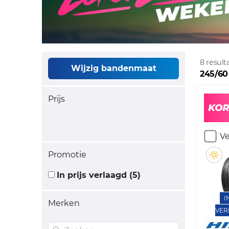
8 resul
Wijzig bandenmaat
245/60
Prijs
Ve
Promotie
In prijs verlaagd (5)
I
Merken
VER