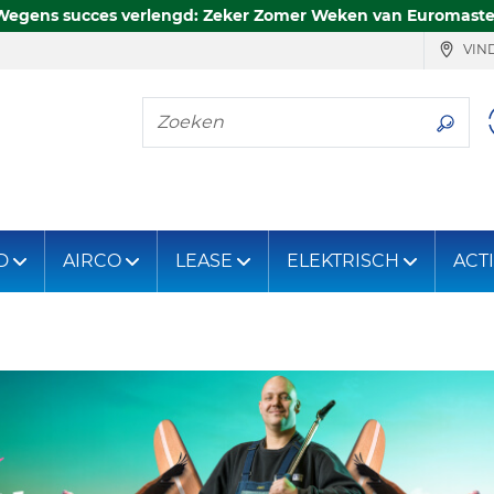
Wegens succes verlengd: Zeker Zomer Weken van Euromaste
VIND
Zoeken
D
AIRCO
LEASE
ELEKTRISCH
ACT