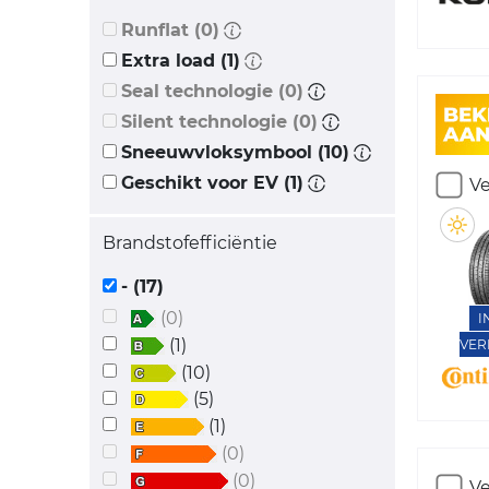
Runflat (0)
Extra load (1)
Seal technologie (0)
Silent technologie (0)
Sneeuwvloksymbool (10)
Geschikt voor EV (1)
Ve
Brandstofefficiëntie
- (17)
(0)
I
(1)
VER
(10)
(5)
(1)
(0)
(0)
Ve