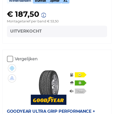
Winterbanden
Runflat
3pmsf
XL
€ 187,50
Montagetarief per band € 53,50
UITVERKOCHT
Vergelijken
D
B
71db
GOODYEAR
ULTRA GRIP PERFORMANCE +