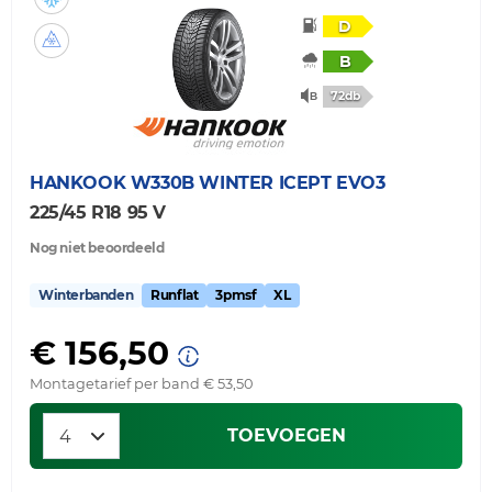
D
B
72db
HANKOOK
W330B WINTER ICEPT EVO3
225/45 R18 95 V
Nog niet beoordeeld
Winterbanden
Runflat
3pmsf
XL
€ 156,50
Montagetarief per band € 53,50
TOEVOEGEN