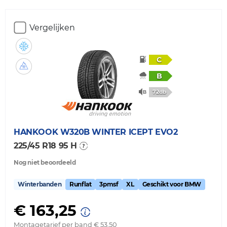
Vergelijken
C
B
72db
HANKOOK
W320B WINTER ICEPT EVO2
225/45 R18 95 H
Nog niet beoordeeld
Winterbanden
Runflat
3pmsf
XL
Geschikt voor BMW
€ 163,25
Montagetarief per band € 53,50