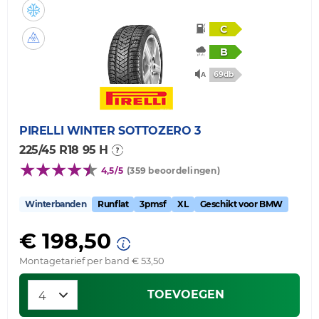
C
B
69db
PIRELLI
WINTER SOTTOZERO 3
225/45 R18 95 H
4,5/5
(359 beoordelingen)
Winterbanden
Runflat
3pmsf
XL
Geschikt voor BMW
€ 198,50
Montagetarief per band € 53,50
TOEVOEGEN