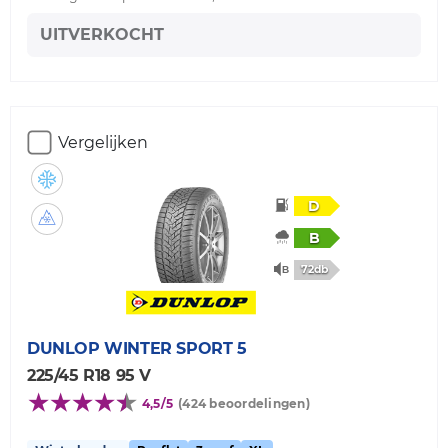
UITVERKOCHT
Vergelijken
D
B
72db
DUNLOP
WINTER SPORT 5
225/45 R18 95 V
4,5/5
(424 beoordelingen)