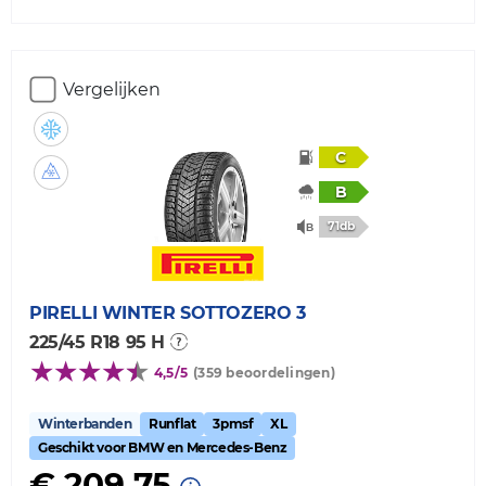
Vergelijken
C
B
71db
PIRELLI
WINTER SOTTOZERO 3
225/45 R18 95 H
4,5/5
(359 beoordelingen)
Winterbanden
Runflat
3pmsf
XL
Geschikt voor BMW en Mercedes-Benz
€ 209,75