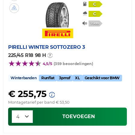
C
C
70db
PIRELLI
WINTER SOTTOZERO 3
225/45 R18 98 H
4,5/5
(359 beoordelingen)
Winterbanden
Runflat
3pmsf
XL
Geschikt voor BMW
€ 255,75
Montagetarief per band € 53,50
TOEVOEGEN