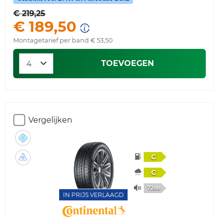
€ 219,25
€ 189,50
Montagetarief per band € 53,50
TOEVOEGEN
Vergelijken
C
C
72db
IN PRIJS VERLAAGD