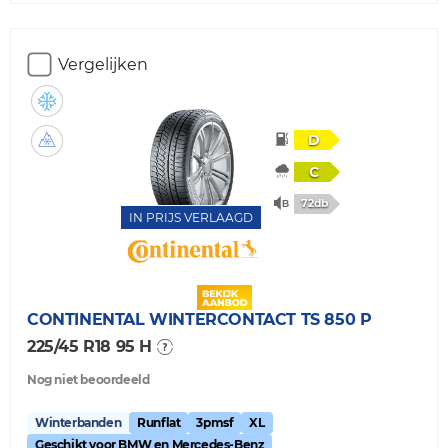
Vergelijken
D
C
72db
IN PRIJS VERLAAGD
CONTINENTAL
WINTERCONTACT TS 850 P
225/45 R18 95 H
Nog niet beoordeeld
Winterbanden
Runflat
3pmsf
XL
Geschikt voor BMW en Mercedes-Benz