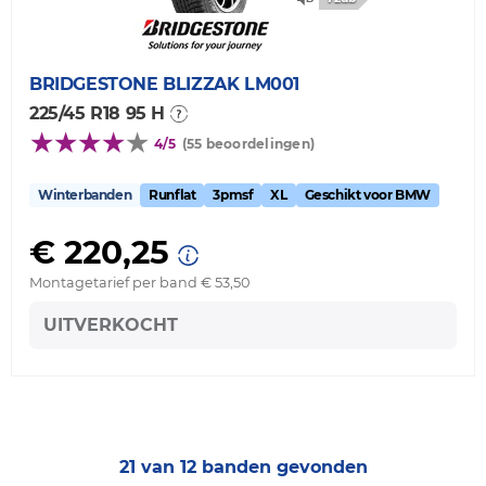
BRIDGESTONE
BLIZZAK LM001
225/45 R18 95 H
4/5
(55 beoordelingen)
Winterbanden
Runflat
3pmsf
XL
Geschikt voor BMW
€ 220,25
Montagetarief per band € 53,50
UITVERKOCHT
21 van 12 banden gevonden