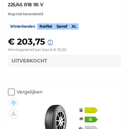
225/45 R18 95 V
Nog niet beoordeeld
Winterbanden
Runflat
3pmsf
XL
€ 203,75
Montagetarief per band € 53,50
UITVERKOCHT
Vergelijken
C
B
72db