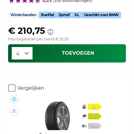
4,5/5
(359 beoordelingen)
Winterbanden
Runflat
3pmsf
XL
Geschikt voor BMW
€ 210,75
Montagetarief per band € 53,50
TOEVOEGEN
Vergelijken
D
C
70db