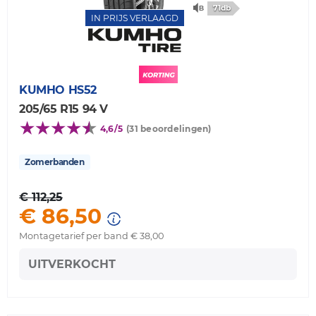
71db
IN PRIJS VERLAAGD
KUMHO
HS52
205/65 R15 94 V
4,6/5
(31 beoordelingen)
Zomerbanden
€ 112,25
€ 86,50
Montagetarief per band € 38,00
UITVERKOCHT