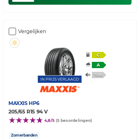
Vergelijken
C
A
70db
IN PRIJS VERLAAGD
MAXXIS
HP6
205/65 R15 94 V
4,8/5
(5 beoordelingen)
Zomerbanden