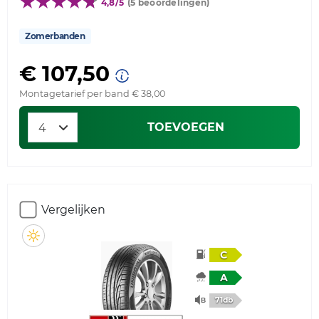
4,8/5
(5 beoordelingen)
Zomerbanden
€ 107,50
Montagetarief per band € 38,00
TOEVOEGEN
Vergelijken
C
A
71db