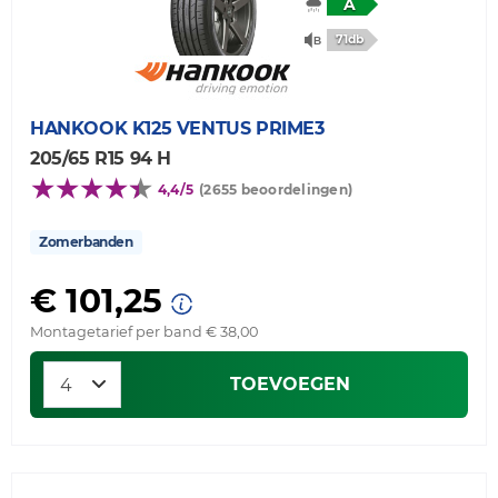
A
71db
HANKOOK
K125 VENTUS PRIME3
205/65 R15 94 H
4,4/5
(2655 beoordelingen)
Zomerbanden
€ 101,25
Montagetarief per band € 38,00
TOEVOEGEN