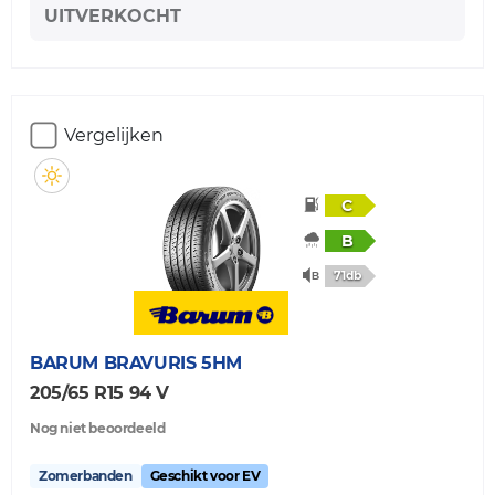
UITVERKOCHT
Vergelijken
C
B
71db
BARUM
BRAVURIS 5HM
205/65 R15 94 V
Nog niet beoordeeld
Zomerbanden
Geschikt voor EV