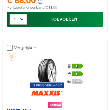
€ 68,00
Montagetarief per band € 38,00
TOEVOEGEN
Vergelijken
B
B
69db
IN PRIJS VERLAAGD