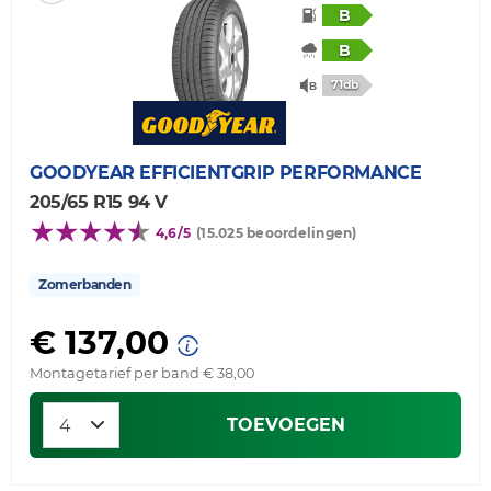
B
B
71db
GOODYEAR
EFFICIENTGRIP PERFORMANCE
205/65 R15 94 V
4,6/5
(15.025 beoordelingen)
Zomerbanden
€ 137,00
Montagetarief per band € 38,00
TOEVOEGEN