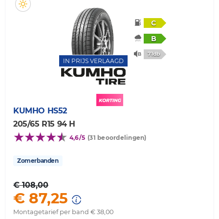
C
B
71db
IN PRIJS VERLAAGD
KUMHO
HS52
205/65 R15 94 H
4,6/5
(31 beoordelingen)
Zomerbanden
€ 108,00
€ 87,25
Montagetarief per band € 38,00