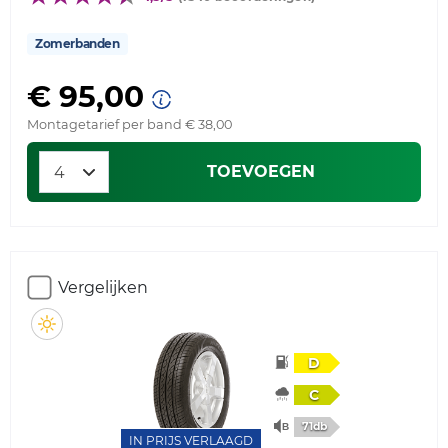
Zomerbanden
€ 95,00
Montagetarief per band € 38,00
TOEVOEGEN
Vergelijken
D
C
71db
IN PRIJS VERLAAGD