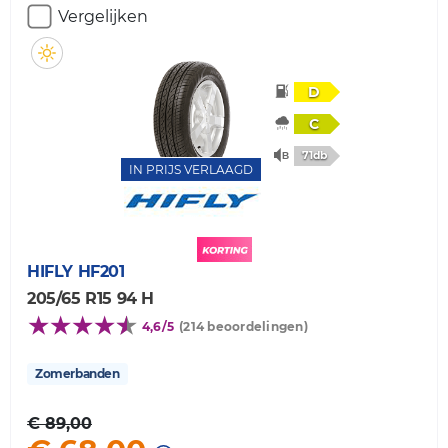
Vergelijken
D
C
71db
IN PRIJS VERLAAGD
HIFLY
HF201
205/65 R15 94 H
4,6/5
(214 beoordelingen)
Zomerbanden
€ 89,00