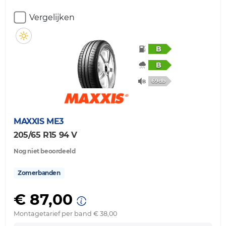
Vergelijken
B
B
69db
MAXXIS
ME3
205/65 R15 94 V
Nog niet beoordeeld
Zomerbanden
€ 87,00
Montagetarief per band € 38,00