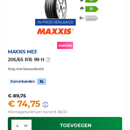
B
69db
IN PRIJS VERLAAGD
MAXXIS
ME3
205/65 R15 99 H
Nog niet beoordeeld
Zomerbanden
XL
€ 89,75
€ 74,75
Montagetarief per band € 38,00
TOEVOEGEN