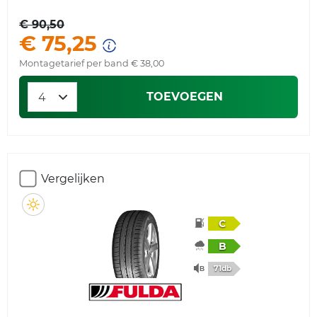
€ 90,50
€ 75,25
Montagetarief per band € 38,00
TOEVOEGEN
Vergelijken
C
B
71db