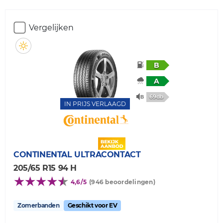
Vergelijken
B
A
69db
IN PRIJS VERLAAGD
CONTINENTAL
ULTRACONTACT
205/65 R15 94 H
4,6/5
(946 beoordelingen)
Zomerbanden
Geschikt voor EV