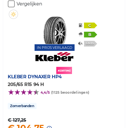
Vergelijken
C
B
68db
IN PRIJS VERLAAGD
KLEBER
DYNAXER HP4
205/65 R15 94 H
4,4/5
(1125 beoordelingen)
Zomerbanden
€ 127,25
€ 104,75