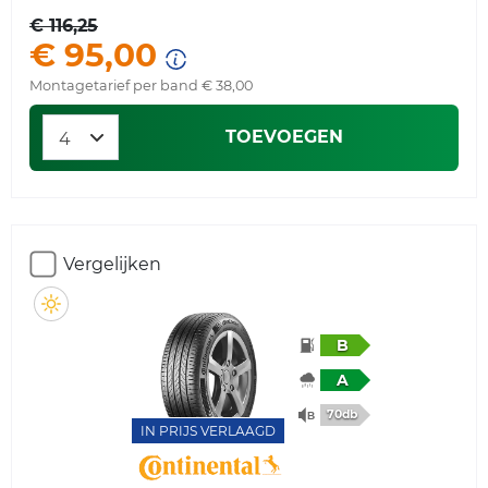
€ 116,25
€ 95,00
Montagetarief per band € 38,00
TOEVOEGEN
Vergelijken
B
A
70db
IN PRIJS VERLAAGD