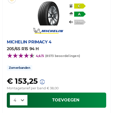
C
A
69db
MICHELIN
PRIMACY 4
205/65 R15 94 H
4,6/5
(8573 beoordelingen)
Zomerbanden
€ 153,25
Montagetarief per band € 38,00
TOEVOEGEN