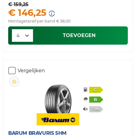
€ 159,25
€ 146,25
Montagetarief per band € 38,00
TOEVOEGEN
Vergelijken
C
B
71db
BARUM
BRAVURIS 5HM