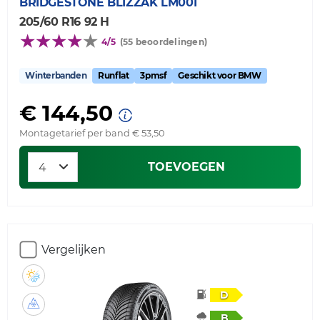
BRIDGESTONE
BLIZZAK LM001
205/60 R16 92 H
4/5
(55 beoordelingen)
Winterbanden
Runflat
3pmsf
Geschikt voor BMW
€ 144,50
Montagetarief per band € 53,50
TOEVOEGEN
Vergelijken
D
B