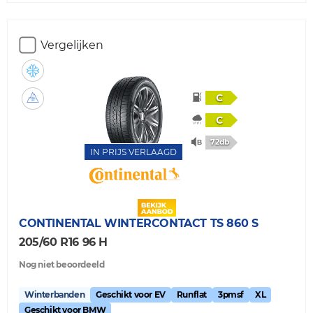
Vergelijken
C
C
72db
IN PRIJS VERLAAGD
CONTINENTAL
WINTERCONTACT TS 860 S
205/60 R16 96 H
Nog niet beoordeeld
Winterbanden
Geschikt voor EV
Runflat
3pmsf
XL
Geschikt voor BMW