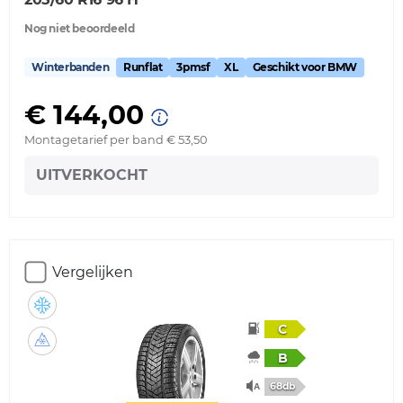
Nog niet beoordeeld
Winterbanden
Runflat
3pmsf
XL
Geschikt voor BMW
€ 144,00
Montagetarief per band € 53,50
UITVERKOCHT
Vergelijken
C
B
68db