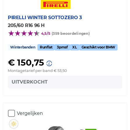
PIRELLI
WINTER SOTTOZERO 3
205/60 R16 96 H
4,5/5
(359 beoordelingen)
Winterbanden
Runflat
3pmsf
XL
Geschikt voor BMW
€ 150,75
Montagetarief per band € 53,50
UITVERKOCHT
Vergelijken