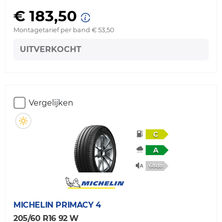
€ 183,50
Montagetarief per band € 53,50
UITVERKOCHT
Vergelijken
C
A
68db
MICHELIN
PRIMACY 4
205/60 R16 92 W