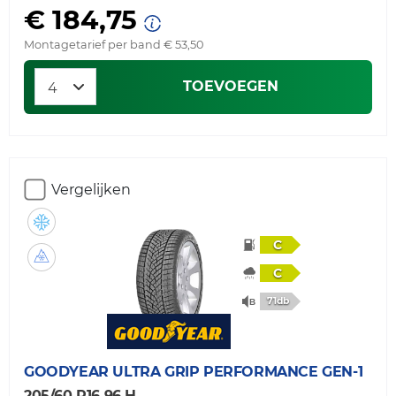
€ 184,75
Montagetarief per band € 53,50
TOEVOEGEN
Vergelijken
C
C
71db
GOODYEAR
ULTRA GRIP PERFORMANCE GEN-1
205/60 R16 96 H