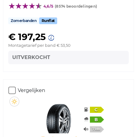
4,6/5
(8574 beoordelingen)
Zomerbanden
Runflat
€ 197,25
Montagetarief per band € 53,50
UITVERKOCHT
Vergelijken
C
B
71db