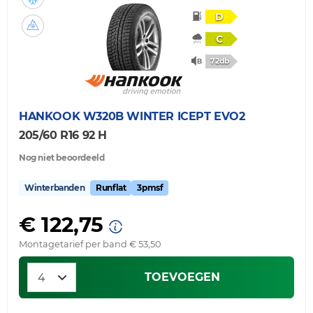
D
C
72db
HANKOOK
W320B WINTER ICEPT EVO2
205/60 R16 92 H
Nog niet beoordeeld
Winterbanden
Runflat
3pmsf
€ 122,75
Montagetarief per band € 53,50
TOEVOEGEN