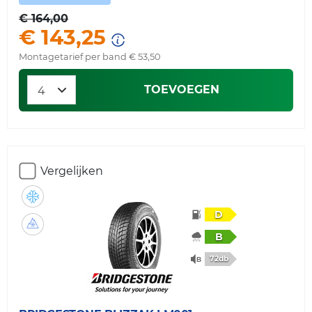
€ 164,00
€ 143,25
Montagetarief per band € 53,50
TOEVOEGEN
Vergelijken
D
B
72db