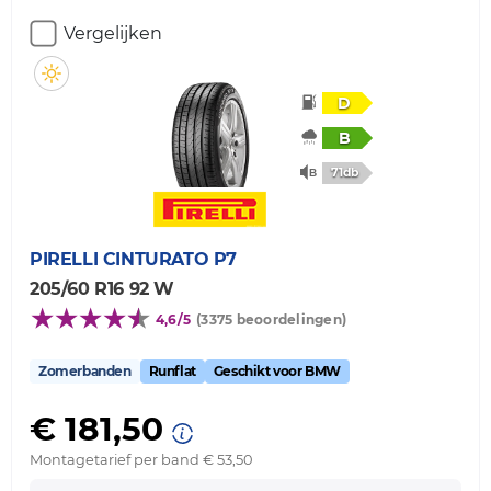
Vergelijken
D
B
71db
PIRELLI
CINTURATO P7
205/60 R16 92 W
4,6/5
(3375 beoordelingen)
Zomerbanden
Runflat
Geschikt voor BMW
€ 181,50
Montagetarief per band € 53,50