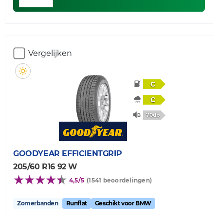
Vergelijken
C
C
70db
GOODYEAR
EFFICIENTGRIP
205/60 R16 92 W
4,5/5
(1541 beoordelingen)
Zomerbanden
Runflat
Geschikt voor BMW