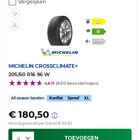
Vergelijken
D
B
69db
MICHELIN
CROSSCLIMATE+
205/60 R16 96 W
4,6/5
(8213 beoordelingen)
All season banden
Runflat
3pmsf
XL
€ 180,50
Montagetarief per band € 53,50
TOEVOEGEN