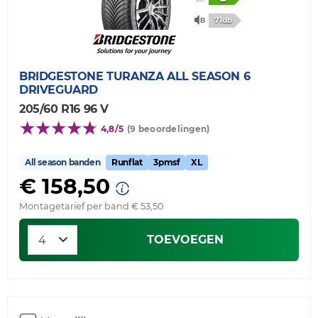
71db
BRIDGESTONE
TURANZA ALL SEASON 6
DRIVEGUARD
205/60 R16 96 V
4,8/5
(9 beoordelingen)
All season banden
Runflat
3pmsf
XL
€ 158,50
Montagetarief per band € 53,50
TOEVOEGEN