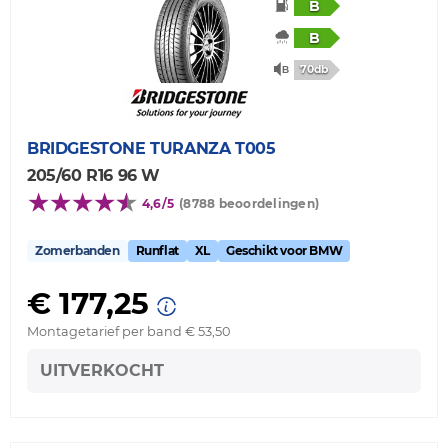
B
B
70db
BRIDGESTONE
TURANZA T005
205/60 R16 96 W
4,6/5
(8788 beoordelingen)
Zomerbanden
Runflat
XL
Geschikt voor BMW
€ 177,25
Montagetarief per band € 53,50
UITVERKOCHT