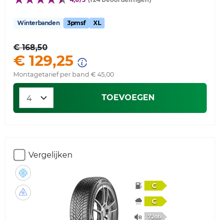
Winterbanden
3pmsf
XL
€ 168,50
€ 129,25
Montagetarief per band € 45,00
TOEVOEGEN
Vergelijken
C
C
72db