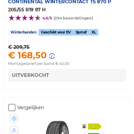
CONTINENTAL
WINTERCONTACT TS 870 P
205/55 R19 97 H
4,6/5
(294 beoordelingen)
Winterbanden
Geschikt voor EV
3pmsf
XL
€ 209,75
€ 168,50
Montagetarief per band € 45,00
UITVERKOCHT
Vergelijken
C