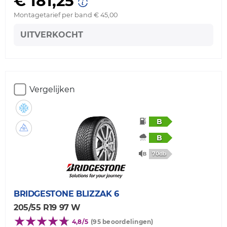
€ 181,25
Montagetarief per band € 45,00
UITVERKOCHT
Vergelijken
B
B
70db
BRIDGESTONE
BLIZZAK 6
205/55 R19 97 W
4,8/5
(95 beoordelingen)