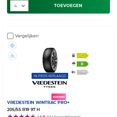
TOEVOEGEN
Vergelijken
C
B
70db
IN PRIJS VERLAAGD
VREDESTEIN
WINTRAC PRO+
205/55 R19 97 H
4,6/5
(124 beoordelingen)