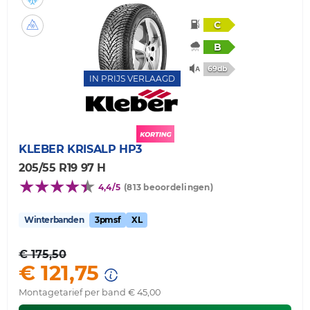
C
B
69db
IN PRIJS VERLAAGD
KLEBER
KRISALP HP3
205/55 R19 97 H
4,4/5
(813 beoordelingen)
Winterbanden
3pmsf
XL
€ 175,50
€ 121,75
Montagetarief per band € 45,00