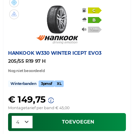
C
B
72db
HANKOOK
W330 WINTER ICEPT EVO3
205/55 R19 97 H
Nog niet beoordeeld
Winterbanden
3pmsf
XL
€ 149,75
Montagetarief per band € 45,00
TOEVOEGEN