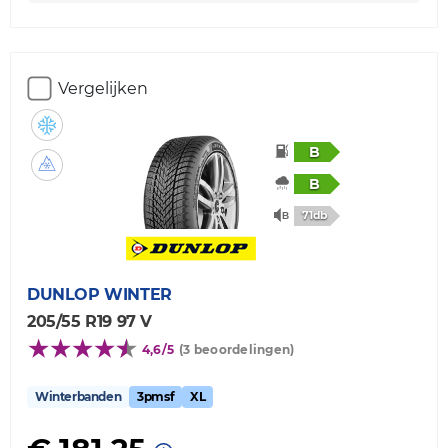
Vergelijken
B
B
71db
DUNLOP
WINTER
205/55 R19 97 V
4,6/5
(3 beoordelingen)
Winterbanden
3pmsf
XL