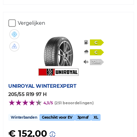
Vergelijken
C
C
72db
UNIROYAL
WINTEREXPERT
205/55 R19 97 H
4,3/5
(251 beoordelingen)
Winterbanden
Geschikt voor EV
3pmsf
XL
€ 152,00