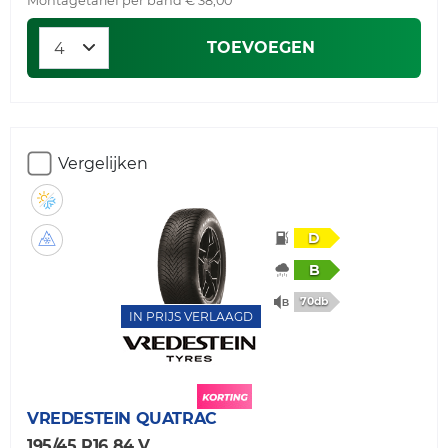
Montagetarief per band € 38,00
TOEVOEGEN
Vergelijken
D
B
70db
IN PRIJS VERLAAGD
VREDESTEIN
QUATRAC
195/45 R16 84 V