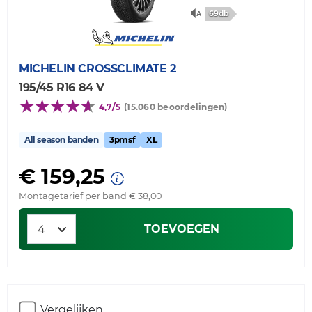
69db
MICHELIN
CROSSCLIMATE 2
195/45 R16 84 V
4,7/5
(15.060 beoordelingen)
All season banden
3pmsf
XL
€ 159,25
Montagetarief per band € 38,00
TOEVOEGEN
Vergelijken