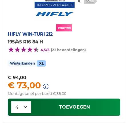
72db
IN PRIJS VERLAAGD
HIFLY
WIN-TURI 212
195/45 R16 84 H
4,5/5
(22 beoordelingen)
Winterbanden
XL
€ 94,00
€ 73,00
Montagetarief per band € 38,00
TOEVOEGEN