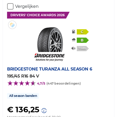
Vergelijken
DRIVERS' CHOICE AWARDS 2026
C
B
70db
BRIDGESTONE
TURANZA ALL SEASON 6
195/45 R16 84 V
4,7/5
(447 beoordelingen)
All season banden
€ 136,25