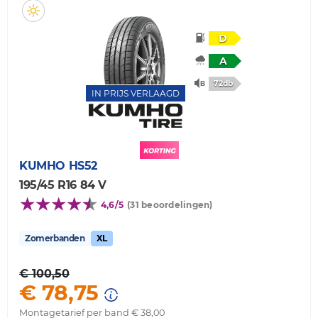
D
A
72db
IN PRIJS VERLAAGD
KUMHO
HS52
195/45 R16 84 V
4,6/5
(31 beoordelingen)
Zomerbanden
XL
€ 100,50
€ 78,75
Montagetarief per band € 38,00