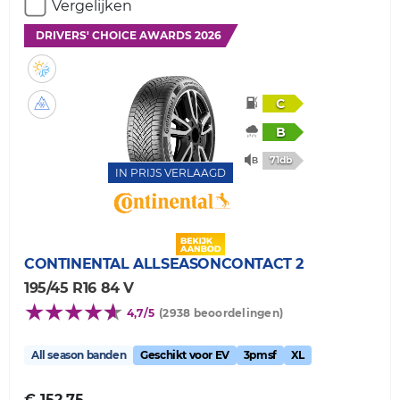
Vergelijken
DRIVERS' CHOICE AWARDS 2026
C
B
71db
IN PRIJS VERLAAGD
CONTINENTAL
ALLSEASONCONTACT 2
195/45 R16 84 V
4,7/5
(2938 beoordelingen)
All season banden
Geschikt voor EV
3pmsf
XL
€ 152,75