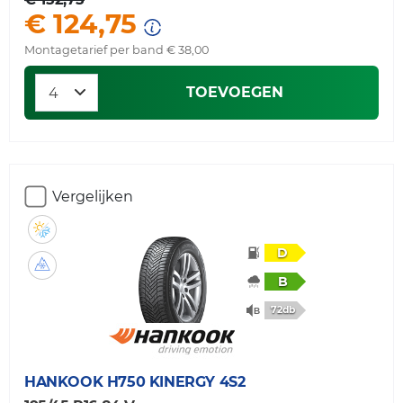
€ 124,75
Montagetarief per band € 38,00
TOEVOEGEN
Vergelijken
D
B
72db
HANKOOK
H750 KINERGY 4S2