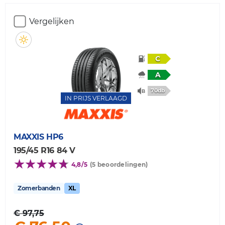
Vergelijken
C
A
70db
IN PRIJS VERLAAGD
MAXXIS
HP6
195/45 R16 84 V
4,8/5
(5 beoordelingen)
Zomerbanden
XL
€ 97,75