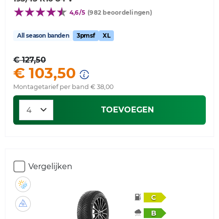
4,6/5
(982 beoordelingen)
All season banden
3pmsf
XL
€ 127,50
€ 103,50
Montagetarief per band € 38,00
TOEVOEGEN
Vergelijken
C
B