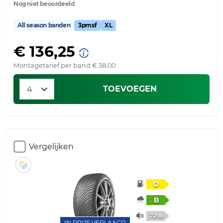
Nog niet beoordeeld
All season banden
3pmsf
XL
€ 136,25
Montagetarief per band € 38,00
TOEVOEGEN
Vergelijken
D
B
72db
IN PRIJS VERLAAGD