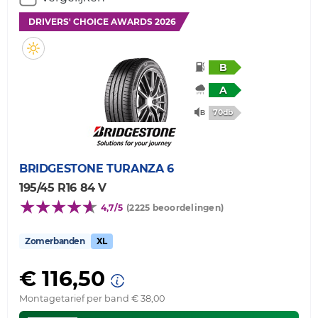
DRIVERS' CHOICE AWARDS 2026
B
A
70db
BRIDGESTONE
TURANZA 6
195/45 R16 84 V
4,7/5
(2225 beoordelingen)
Zomerbanden
XL
€ 116,50
Montagetarief per band € 38,00