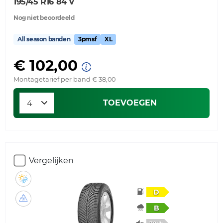
195/45 R16 84 V
Nog niet beoordeeld
All season banden
3pmsf
XL
€ 102,00
Montagetarief per band € 38,00
TOEVOEGEN
Vergelijken
D
B