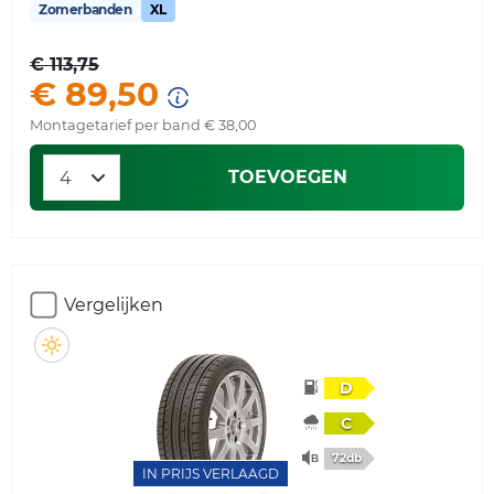
Zomerbanden
XL
€ 113,75
€ 89,50
Montagetarief per band € 38,00
TOEVOEGEN
Vergelijken
D
C
72db
IN PRIJS VERLAAGD