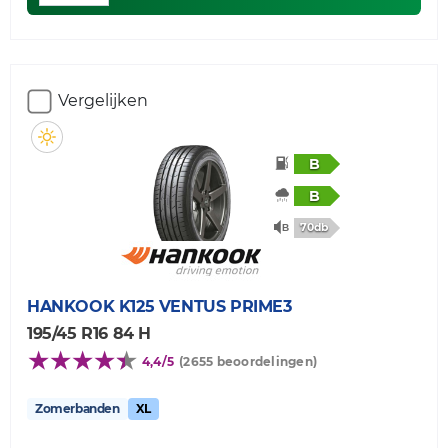
Vergelijken
B
B
70db
HANKOOK
K125 VENTUS PRIME3
195/45 R16 84 H
4,4/5
(2655 beoordelingen)
Zomerbanden
XL