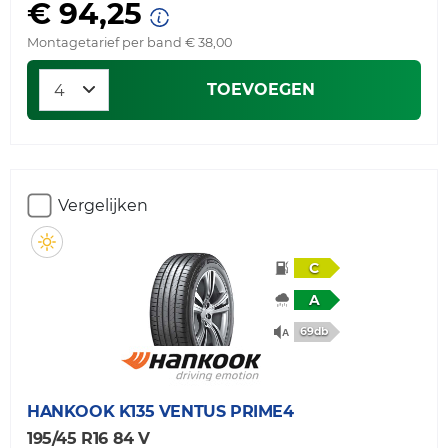
€ 94,25
Montagetarief per band € 38,00
TOEVOEGEN
Vergelijken
C
A
69db
HANKOOK
K135 VENTUS PRIME4
195/45 R16 84 V