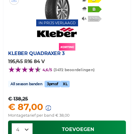
B
69db
IN PRIJS VERLAAGD
KLEBER
QUADRAXER 3
195/45 R16 84 V
4,6/5
(3472 beoordelingen)
All season banden
3pmsf
XL
€ 138,25
€ 87,00
Montagetarief per band € 38,00
TOEVOEGEN