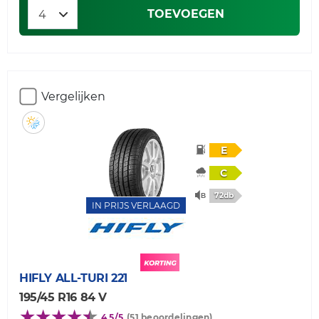
TOEVOEGEN
Vergelijken
E
C
72db
IN PRIJS VERLAAGD
HIFLY
ALL-TURI 221
195/45 R16 84 V
4,5/5
(51 beoordelingen)