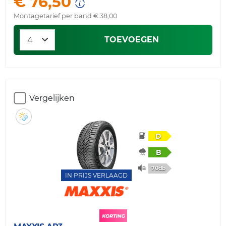
€ 76,50
Montagetarief per band € 38,00
TOEVOEGEN
Vergelijken
D
B
70db
IN PRIJS VERLAAGD