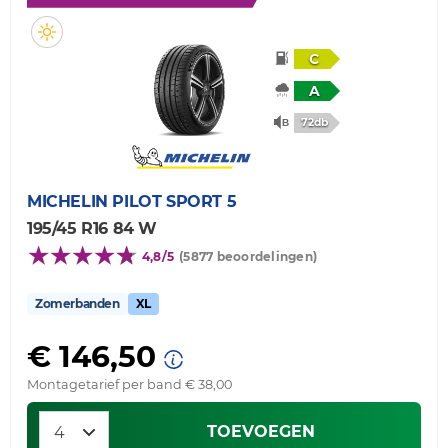
C
A
72db
MICHELIN
PILOT SPORT 5
195/45 R16 84 W
4,8/5
(5877 beoordelingen)
Zomerbanden
XL
€ 146,50
Montagetarief per band € 38,00
TOEVOEGEN