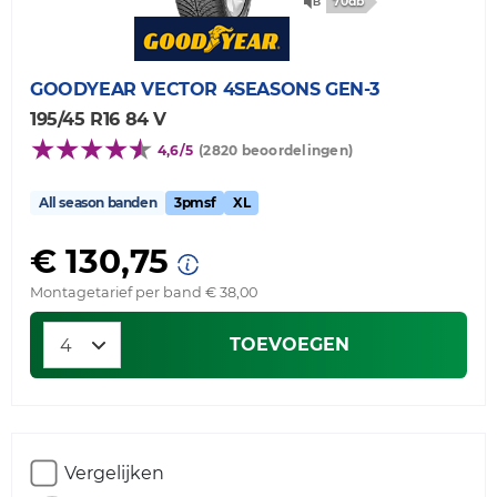
70db
GOODYEAR
VECTOR 4SEASONS GEN-3
195/45 R16 84 V
4,6/5
(2820 beoordelingen)
All season banden
3pmsf
XL
€ 130,75
Montagetarief per band € 38,00
TOEVOEGEN
Vergelijken