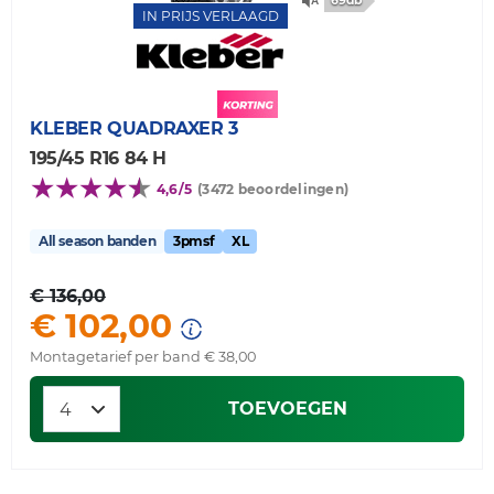
69db
IN PRIJS VERLAAGD
KLEBER
QUADRAXER 3
195/45 R16 84 H
4,6/5
(3472 beoordelingen)
All season banden
3pmsf
XL
€ 136,00
€ 102,00
Montagetarief per band € 38,00
TOEVOEGEN