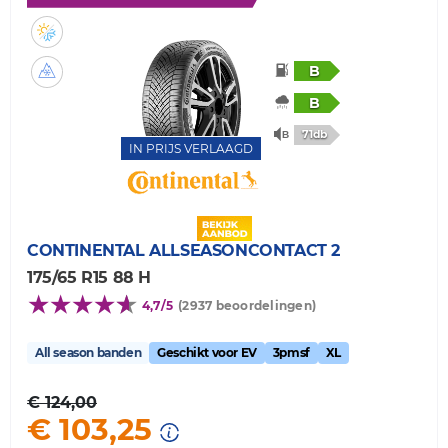
B
B
71db
IN PRIJS VERLAAGD
CONTINENTAL
ALLSEASONCONTACT 2
175/65 R15 88 H
4,7/5
(2937 beoordelingen)
All season banden
Geschikt voor EV
3pmsf
XL
€ 124,00
€ 103,25