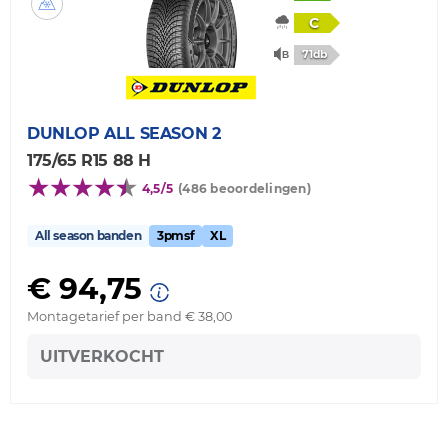
C
71db
DUNLOP
ALL SEASON 2
175/65 R15 88 H
4,5/5
(486 beoordelingen)
All season banden
3pmsf
XL
€ 94,75
Montagetarief per band € 38,00
UITVERKOCHT