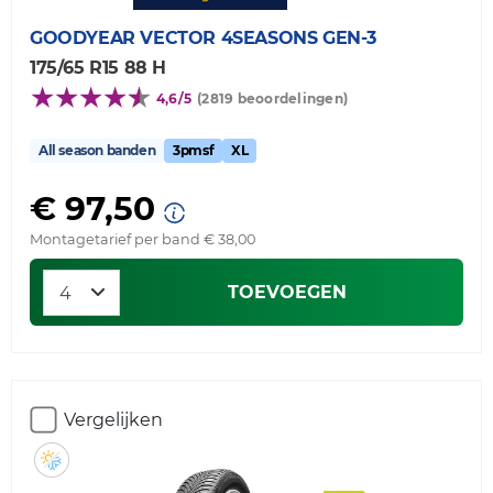
GOODYEAR
VECTOR 4SEASONS GEN-3
175/65 R15 88 H
4,6/5
(2819 beoordelingen)
All season banden
3pmsf
XL
€ 97,50
Montagetarief per band € 38,00
TOEVOEGEN
Vergelijken