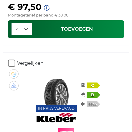
€ 97,50
Montagetarief per band € 38,00
TOEVOEGEN
Vergelijken
C
B
69db
IN PRIJS VERLAAGD