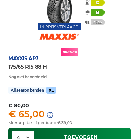
C
B
70db
IN PRIJS VERLAAGD
MAXXIS
AP3
175/65 R15 88 H
Nog niet beoordeeld
All season banden
XL
€ 80,00
€ 65,00
Montagetarief per band € 38,00
TOEVOEGEN