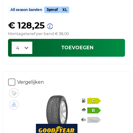
All season banden
3pmsf
XL
€ 128,25
Montagetarief per band € 38,00
TOEVOEGEN
Vergelijken
C
B
71db