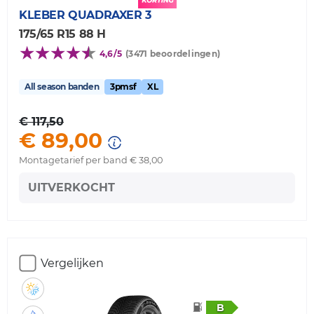
KLEBER
QUADRAXER 3
175/65 R15 88 H
4,6/5
(3471 beoordelingen)
All season banden
3pmsf
XL
€ 117,50
€ 89,00
Montagetarief per band € 38,00
UITVERKOCHT
Vergelijken
B