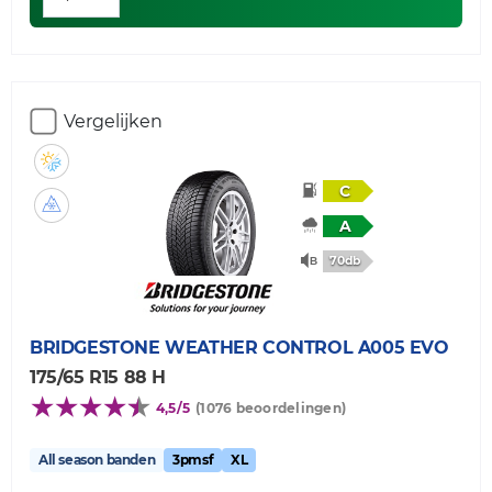
Vergelijken
C
A
70db
BRIDGESTONE
WEATHER CONTROL A005 EVO
175/65 R15 88 H
4,5/5
(1076 beoordelingen)
All season banden
3pmsf
XL