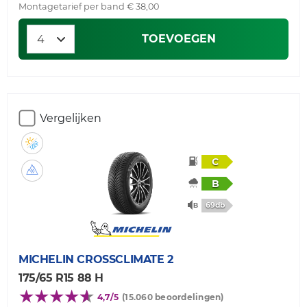
Montagetarief per band € 38,00
TOEVOEGEN
Vergelijken
C
B
69db
MICHELIN
CROSSCLIMATE 2
175/65 R15 88 H
4,7/5
(15.060 beoordelingen)