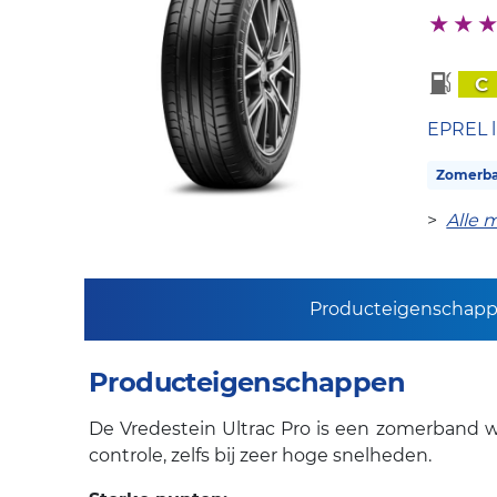
C
EPREL l
Zomerb
>
Alle 
Producteigenschap
Producteigenschappen
De Vredestein Ultrac Pro is een zomerband w
controle, zelfs bij zeer hoge snelheden.