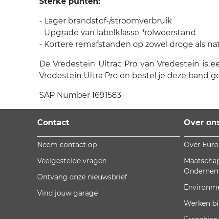
Sterke punten:
- Lager brandstof-/stroomverbruik
- Upgrade van labelklasse "rolweerstand
- Kortere remafstanden op zowel droge als n
De Vredestein Ultrac Pro van Vredestein is ee
Vredestein Ultra Pro en bestel je deze band g
SAP Number 1691583
Contact
Over on
Neem contact op
Over Eur
Veelgestelde vragen
Maatschap
Onderne
Ontvang onze nieuwsbrief
Environm
Vind jouw garage
Werken bi