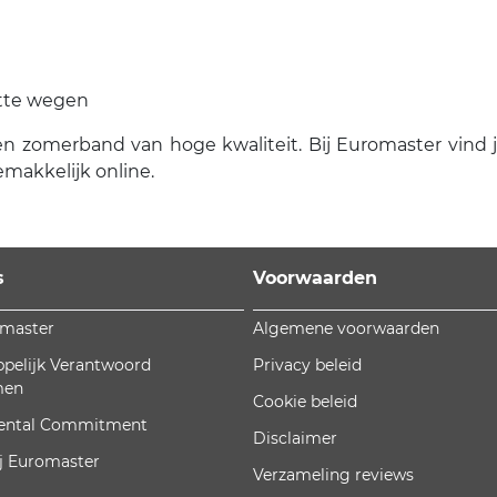
atte wegen
n zomerband van hoge kwaliteit. Bij Euromaster vind je
emakkelijk online.
s
Voorwaarden
omaster
Algemene voorwaarden
pelijk Verantwoord
Privacy beleid
men
Cookie beleid
ental Commitment
Disclaimer
j Euromaster
Verzameling reviews