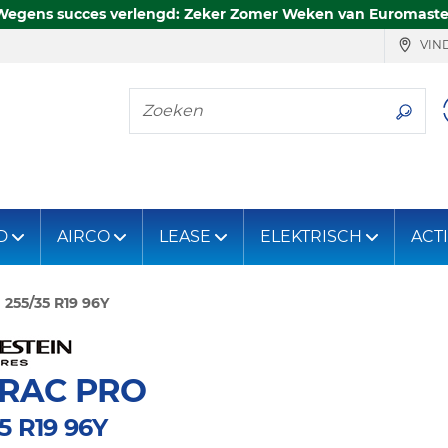
Wegens succes verlengd: Zeker Zomer Weken van Euromaste
VIND
Zoeken
D
AIRCO
LEASE
ELEKTRISCH
ACT
255/35 R19 96Y
TRAC PRO
5 R19 96Y