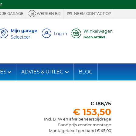
r
 JE GARAGE
WERKEN BIJ
NEEM CONTACT OP
Mijn garage
Winkelwagen
Log in
Selecteer
Geen artikel
IES
ADVIES & UITLEG
BLOG
€ 186,75
€ 153,50
Incl. BTW en afvalbeheersbijdrage
Bandprijs zonder montage
Montagetarief per band € 45,00