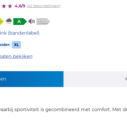
4,6/5
(42 beoordelingen)
A
72db
ink (bandenlabel)
anden
XL
maten bekijken
pen
aarbij sportiviteit is gecombineerd met comfort. Met d