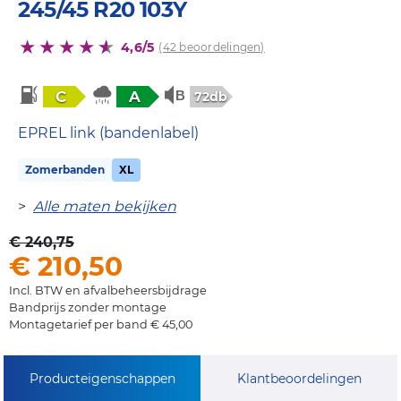
245/45 R20 103Y
4,6/5
(42 beoordelingen)
C
A
72db
EPREL link (bandenlabel)
Zomerbanden
XL
>
Alle maten bekijken
€ 240,75
€ 210,50
Incl. BTW en afvalbeheersbijdrage
Bandprijs zonder montage
Montagetarief per band € 45,00
Producteigenschappen
Klantbeoordelingen