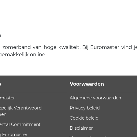
s
 zomerband van hoge kwaliteit. Bij Euromaster vind je 
gemakkelijk online.
s
Voorwaarden
omaster
Algemene voorwaarden
pelijk Verantwoord
Privacy beleid
men
Cookie beleid
ental Commitment
Disclaimer
j Euromaster