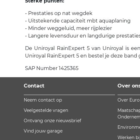
Sterke punten:
- Prestaties op nat wegdek
- Uitstekende capaciteit mbt aquaplaning
- Minder weggeluid, meer rijplezier
- Langere levensduur en langdurige prestatie
De Uniroyal RainExpert 5 van Uniroyal is een
Uniroyal RainExpert 5 en bestel je deze band 
SAP Number 1425365
Contact
Over on
Neem contact op
Over Eur
Veelgestelde vragen
Maatschap
Onderne
Ontvang onze nieuwsbrief
Environm
Vind jouw garage
Werken bi