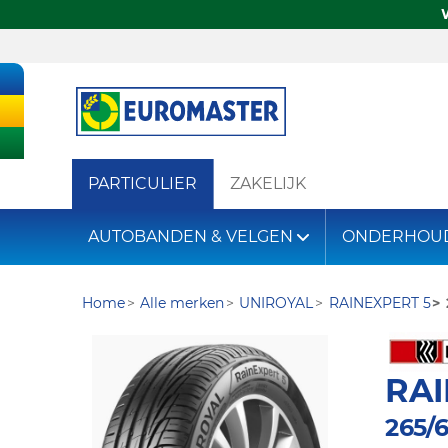
PARTICULIER
ZAKELIJK
AUTOBANDEN & VELGEN
ONDERHOU
Home
Alle merken
UNIROYAL
RAINEXPERT 5
RAI
265/6