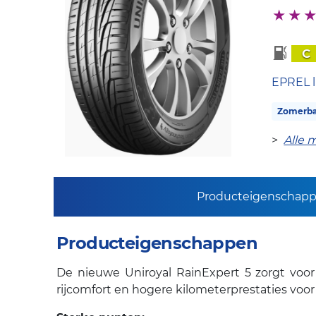
C
EPREL l
Zomerb
>
Alle 
Producteigenschap
Producteigenschappen
De nieuwe Uniroyal RainExpert 5 zorgt voor
rijcomfort en hogere kilometerprestaties voor u