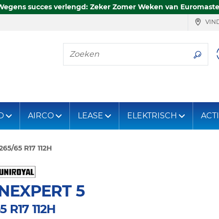
Wegens succes verlengd: Zeker Zomer Weken van Euromaste
VIND
Zoeken
D
AIRCO
LEASE
ELEKTRISCH
ACT
265/65 R17 112H
NEXPERT 5
5 R17 112H