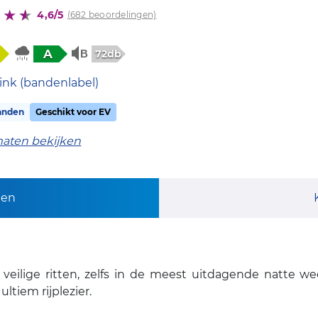
4,6/5
(682 beoordelingen)
A
72db
ink (bandenlabel)
anden
Geschikt voor EV
maten bekijken
pen
 veilige ritten, zelfs in de meest uitdagende natte 
ltiem rijplezier.