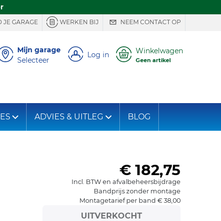
r
 JE GARAGE
WERKEN BIJ
NEEM CONTACT OP
Mijn garage
Winkelwagen
Log in
Selecteer
Geen artikel
IES
ADVIES & UITLEG
BLOG
€ 182,75
Incl. BTW en afvalbeheersbijdrage
Bandprijs zonder montage
Montagetarief per band € 38,00
UITVERKOCHT