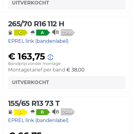
UITVERKOCHT
265/70 R16 112 H
72db
C
A
EPREL link (bandenlabel)
€ 163,75
Bandprijs zonder montage
Montagetarief per band
€ 38,00
UITVERKOCHT
155/65 R13 73 T
70db
D
B
EPREL link (bandenlabel)