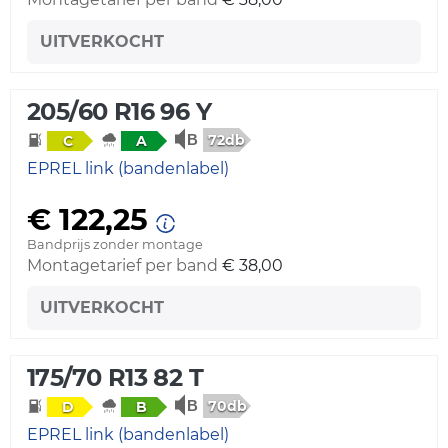
UITVERKOCHT
205/60 R16 96 Y
72db
C
A
EPREL link (bandenlabel)
€ 122,25
Bandprijs zonder montage
Montagetarief per band
€ 38,00
UITVERKOCHT
175/70 R13 82 T
70db
D
B
EPREL link (bandenlabel)