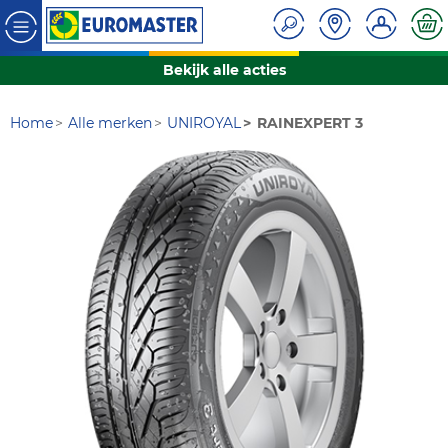
Bekijk alle acties
Home
Alle merken
UNIROYAL
RAINEXPERT 3