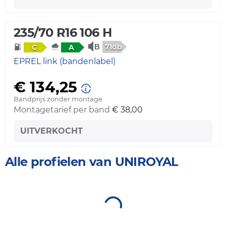
235/70 R16 106 H
71db
C
A
EPREL link (bandenlabel)
€ 134,25
Bandprijs zonder montage
Montagetarief per band
€ 38,00
UITVERKOCHT
Alle profielen van UNIROYAL