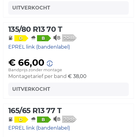
UITVERKOCHT
135/80 R13 70 T
70db
D
B
EPREL link (bandenlabel)
€ 66,00
Bandprijs zonder montage
Montagetarief per band
€ 38,00
UITVERKOCHT
165/65 R13 77 T
70db
D
B
EPREL link (bandenlabel)