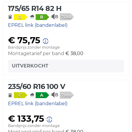
175/65 R14 82 H
70db
D
B
EPREL link (bandenlabel)
€ 75,75
Bandprijs zonder montage
Montagetarief per band
€ 38,00
UITVERKOCHT
235/60 R16 100 V
71db
C
A
EPREL link (bandenlabel)
€ 133,75
Bandprijs zonder montage
Montagetarief per band
€ 38,00