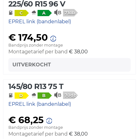
225/60 R15 96 V
71db
C
A
EPREL link (bandenlabel)
€ 174,50
Bandprijs zonder montage
Montagetarief per band
€ 38,00
UITVERKOCHT
145/80 R13 75 T
70db
D
B
EPREL link (bandenlabel)
€ 68,25
Bandprijs zonder montage
Montagetarief per band
€ 38,00