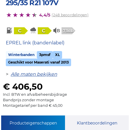
295/35 R21 107V
4,4/5
(248 beoordelingen)
C
C
73db
EPREL link (bandenlabel)
Winterbanden
3pmsf
XL
Geschikt voor Maserati vanaf 2013
>
Alle maten bekijken
€ 406,50
Incl. BTW en afvalbeheersbijdrage
Bandprijs zonder montage
Montagetarief per band € 45,00
Producteigenschappen
Klantbeoordelingen