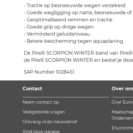
- Tractie op besneeuwde wegen verzekerd
- Goede wegligging op natte, besneeuwde of
- Geoptimaliseerd remmen en tractie
- Goede grip op droge wegen
- Verminderd geluidsniveau
- Betere bescherming tegen aquaplaning
De Pirelli SCORPION WINTER band van Pirelli i
de Pirelli SCORPION WINTER en bestel je dez
SAP Number 1028451
Contact
Over on
Neem contact op
Over Eur
Veelgestelde vragen
Maatschap
Onderne
Ontvang onze nieuwsbrief
Environm
Vind jouw garage