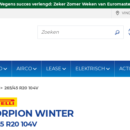
Wegens succes verlengd: Zeker Zomer Weken van Euromaste
VIND
Zoeken
D
AIRCO
LEASE
ELEKTRISCH
ACT
265/45 R20 104V
ORPION WINTER
45 R20 104V