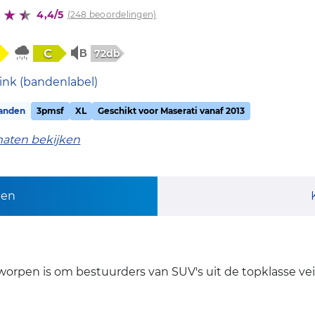
4,4/5
(248 beoordelingen)
C
72db
ink (bandenlabel)
anden
3pmsf
XL
Geschikt voor Maserati vanaf 2013
maten bekijken
pen
worpen is om bestuurders van SUV's uit de topklasse veil