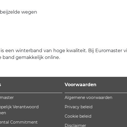
 beijzelde wegen
s een winterband van hoge kwaliteit. Bij Euromaster vind
e band gemakkelijk online.
s
Voorwaarden
omaster
Algemene voorwaarden
pelijk Verantwoord
Privacy beleid
men
Cookie beleid
ental Commitment
Disclaimer