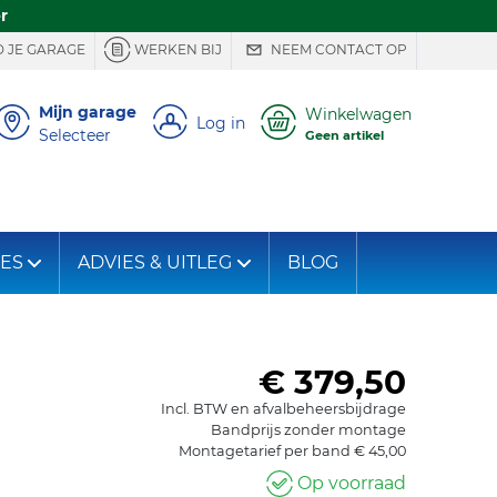
r
 JE GARAGE
WERKEN BIJ
NEEM CONTACT OP
Mijn garage
Winkelwagen
Log in
Selecteer
Geen artikel
IES
ADVIES & UITLEG
BLOG
€ 379,50
Incl. BTW en afvalbeheersbijdrage
Bandprijs zonder montage
Montagetarief per band € 45,00
Op voorraad