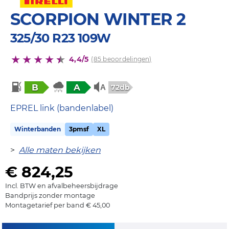
SCORPION WINTER 2
325/30 R23 109W
4,4/5
(85 beoordelingen)
B
A
72db
EPREL link (bandenlabel)
Winterbanden
3pmsf
XL
>
Alle maten bekijken
€ 824,25
Incl. BTW en afvalbeheersbijdrage
Bandprijs zonder montage
Montagetarief per band € 45,00