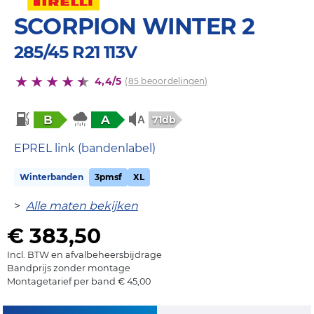
SCORPION WINTER 2
285/45 R21 113V
4,4/5
(85 beoordelingen)
B
A
71db
EPREL link (bandenlabel)
Winterbanden
3pmsf
XL
>
Alle maten bekijken
€ 383,50
Incl. BTW en afvalbeheersbijdrage
Bandprijs zonder montage
Montagetarief per band € 45,00