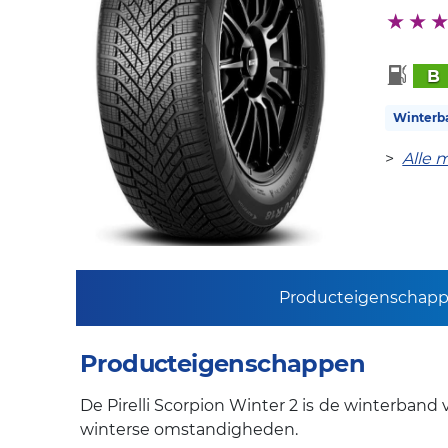
B
Winterb
>
Alle 
Producteigenschap
Producteigenschappen
De Pirelli Scorpion Winter 2 is de winterban
winterse omstandigheden.