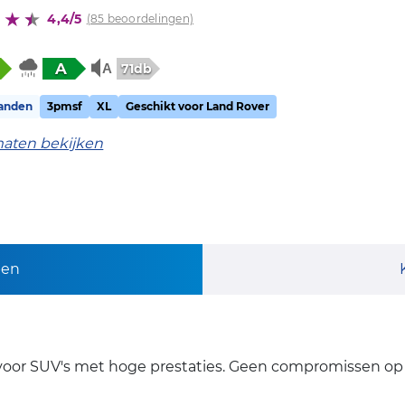
4,4/5
(85 beoordelingen)
A
71db
anden
3pmsf
XL
Geschikt voor Land Rover
maten bekijken
pen
d voor SUV's met hoge prestaties. Geen compromissen op 