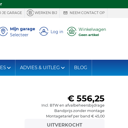
r
 JE GARAGE
WERKEN BIJ
NEEM CONTACT OP
Mijn garage
Winkelwagen
Log in
Selecteer
Geen artikel
IES
ADVIES & UITLEG
BLOG
€ 556,25
Incl. BTW en afvalbeheersbijdrage
Bandprijs zonder montage
Montagetarief per band € 45,00
UITVERKOCHT