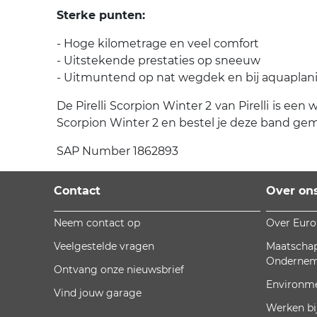
Sterke punten:
- Hoge kilometrage en veel comfort
- Uitstekende prestaties op sneeuw
- Uitmuntend op nat wegdek en bij aquaplan
De Pirelli Scorpion Winter 2 van Pirelli is een 
Scorpion Winter 2 en bestel je deze band gema
SAP Number 1862893
Contact
Over on
Neem contact op
Over Eur
Veelgestelde vragen
Maatschap
Onderne
Ontvang onze nieuwsbrief
Environm
Vind jouw garage
Werken bi