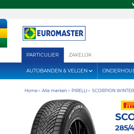
PARTICULIER
ZAKELIJK
AUTOBANDEN & VELGEN
ONDERHOU
Home
Alle merken
PIRELLI
SCORPION WINTER
SCO
285/4