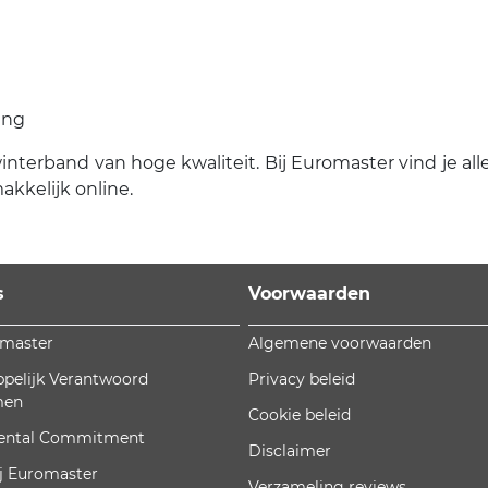
ing
winterband van hoge kwaliteit. Bij Euromaster vind je alle
kkelijk online.
s
Voorwaarden
omaster
Algemene voorwaarden
pelijk Verantwoord
Privacy beleid
men
Cookie beleid
ental Commitment
Disclaimer
j Euromaster
Verzameling reviews