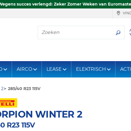
Wegens succes verlengd: Zeker Zomer Weken van Euromaste
VIND
Zoeken
D
AIRCO
LEASE
ELEKTRISCH
ACT
 2
285/40 R23 115V
RPION WINTER 2
0 R23 115V