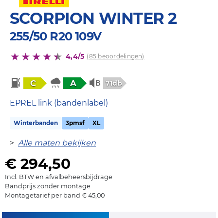
SCORPION WINTER 2
255/50 R20 109V
4,4/5
(85 beoordelingen)
C
A
71db
EPREL link (bandenlabel)
Winterbanden
3pmsf
XL
>
Alle maten bekijken
€ 294,50
Incl. BTW en afvalbeheersbijdrage
Bandprijs zonder montage
Montagetarief per band € 45,00