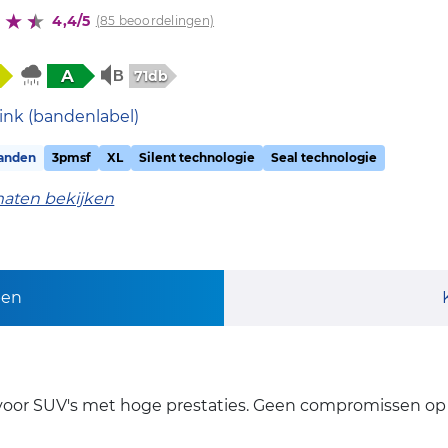
4,4/5
(85 beoordelingen)
A
71db
ink (bandenlabel)
anden
3pmsf
XL
Silent technologie
Seal technologie
maten bekijken
pen
d voor SUV's met hoge prestaties. Geen compromissen op 