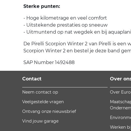
Sterke punten:
- Hoge kilometrage en veel comfort
- Uitstekende prestaties op sneeuw
- Uitmuntend op nat wegdek en bij aquaplan
De Pirelli Scorpion Winter 2 van Pirelli is een 
Scorpion Winter 2 en bestel je deze band gema
SAP Number 1492488
Contact
Over on
Neem contact op
Over Eur
Veelgestelde vragen
Maatschap
Onderne
Ontvang onze nieuwsbrief
Environm
Vind jouw garage
Werken bi