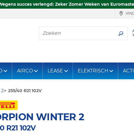
Wegens succes verlengd: Zeker Zomer Weken van Euromaste
VIND
Zoeken
D
AIRCO
LEASE
ELEKTRISCH
ACT
 2
255/40 R21 102V
RPION WINTER 2
0 R21 102V