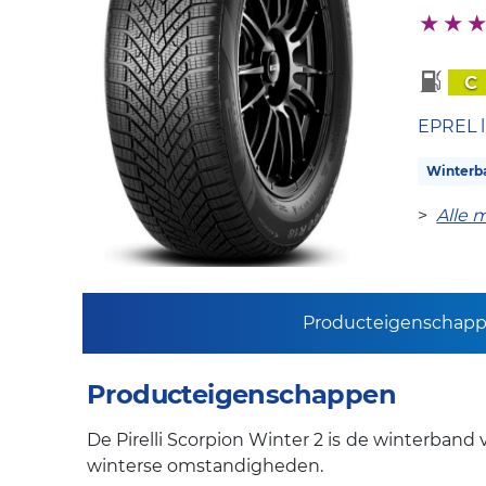
C
EPREL l
Winterb
>
Alle 
Producteigenschap
Producteigenschappen
De Pirelli Scorpion Winter 2 is de winterban
winterse omstandigheden.