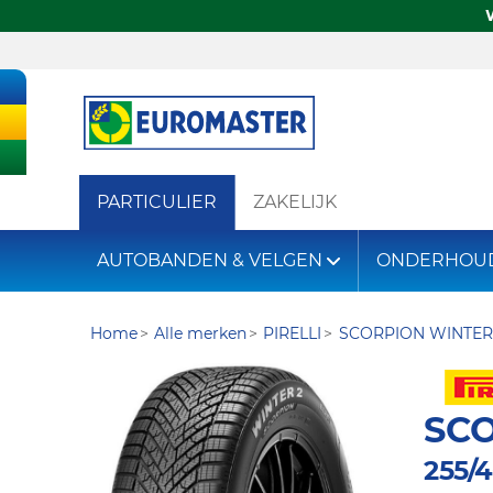
PARTICULIER
ZAKELIJK
AUTOBANDEN & VELGEN
ONDERHOU
Home
Alle merken
PIRELLI
SCORPION WINTER
SCO
255/4