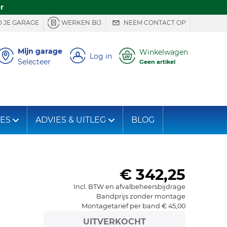
r
 JE GARAGE
WERKEN BIJ
NEEM CONTACT OP
Mijn garage
Winkelwagen
Log in
Selecteer
Geen artikel
IES
ADVIES & UITLEG
BLOG
€ 342,25
Incl. BTW en afvalbeheersbijdrage
Bandprijs zonder montage
Montagetarief per band € 45,00
UITVERKOCHT