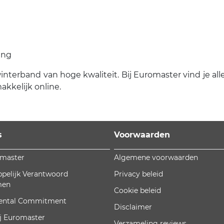
ing
winterband van hoge kwaliteit. Bij Euromaster vind je alle
kkelijk online.
s
Voorwaarden
omaster
Algemene voorwaarden
pelijk Verantwoord
Privacy beleid
men
Cookie beleid
ental Commitment
Disclaimer
j Euromaster
Verzameling reviews