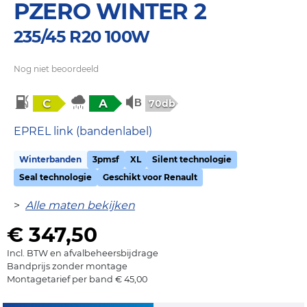
PZERO WINTER 2
235/45 R20 100W
Nog niet beoordeeld
C
A
70db
EPREL link (bandenlabel)
Winterbanden
3pmsf
XL
Silent technologie
Seal technologie
Geschikt voor Renault
>
Alle maten bekijken
€ 347,50
Incl. BTW en afvalbeheersbijdrage
Bandprijs zonder montage
Montagetarief per band € 45,00