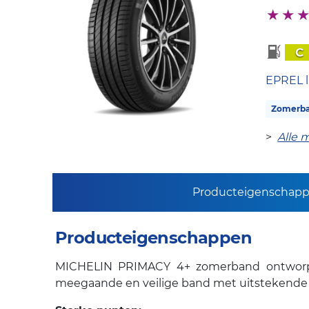
C
EPREL l
Zomerb
>
Alle 
Producteigenschap
Producteigenschappen
MICHELIN PRIMACY 4+ zomerband ontworpen v
meegaande en veilige band met uitstekende 