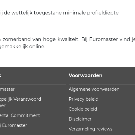
j de wettelijk toegestane minimale profieldiepte
zomerband van hoge kwaliteit. Bij Euromaster vind je a
emakkelijk online.
s
Voorwaarden
omaster
Algemene voorwaarden
pelijk Verantwoord
Privacy beleid
men
Cookie beleid
ental Commitment
Disclaimer
j Euromaster
Verzameling reviews