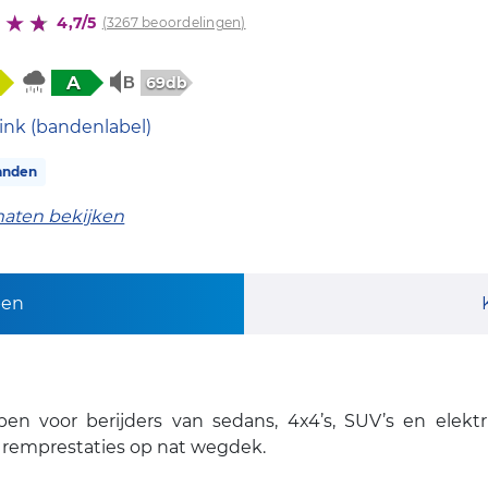
4,7/5
(3267 beoordelingen)
A
69db
ink (bandenlabel)
anden
maten bekijken
pen
oor berijders van sedans, 4x4’s, SUV’s en elektri
remprestaties op nat wegdek.