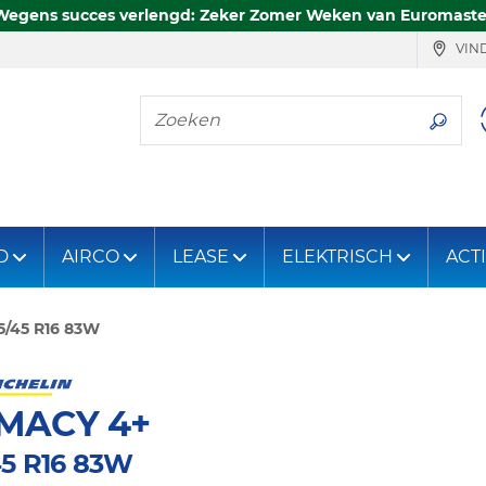
Wegens succes verlengd: Zeker Zomer Weken van Euromaste
VIND
Zoeken
D
AIRCO
LEASE
ELEKTRISCH
ACT
5/45 R16 83W
MACY 4+
45 R16 83W