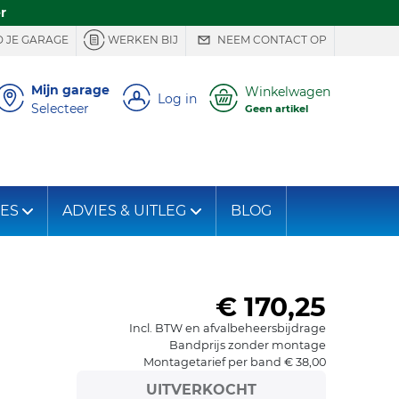
r
 JE GARAGE
WERKEN BIJ
NEEM CONTACT OP
Mijn garage
Winkelwagen
Log in
Selecteer
Geen artikel
IES
ADVIES & UITLEG
BLOG
€ 170,25
Incl. BTW en afvalbeheersbijdrage
Bandprijs zonder montage
Montagetarief per band € 38,00
UITVERKOCHT