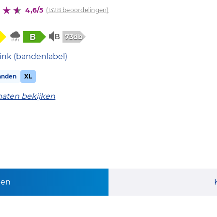
4,6/5
(1328 beoordelingen)
B
73db
ink (bandenlabel)
anden
XL
maten bekijken
pen