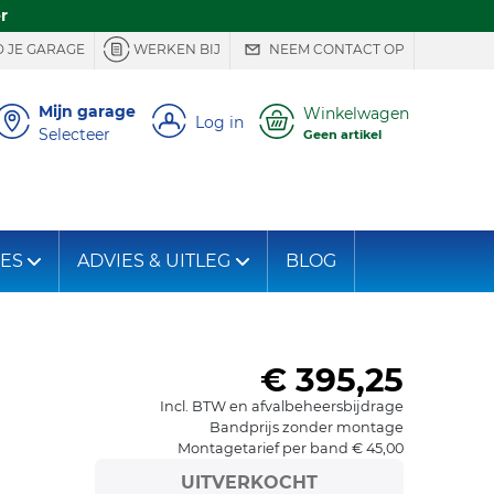
r
 JE GARAGE
WERKEN BIJ
NEEM CONTACT OP
Mijn garage
Winkelwagen
Log in
Selecteer
Geen artikel
IES
ADVIES & UITLEG
BLOG
€ 395,25
Incl. BTW en afvalbeheersbijdrage
Bandprijs zonder montage
Montagetarief per band € 45,00
UITVERKOCHT