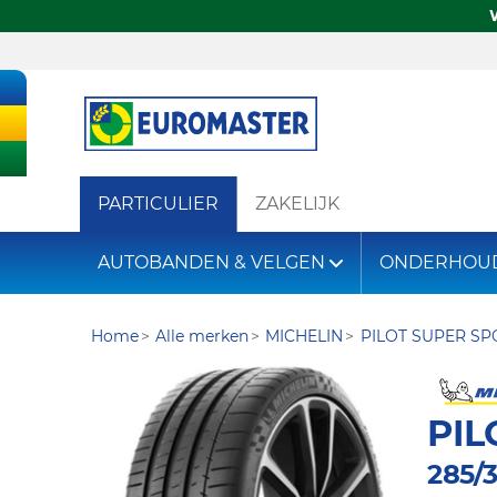
PARTICULIER
ZAKELIJK
AUTOBANDEN & VELGEN
ONDERHOU
Home
Alle merken
MICHELIN
PILOT SUPER SP
PIL
285/