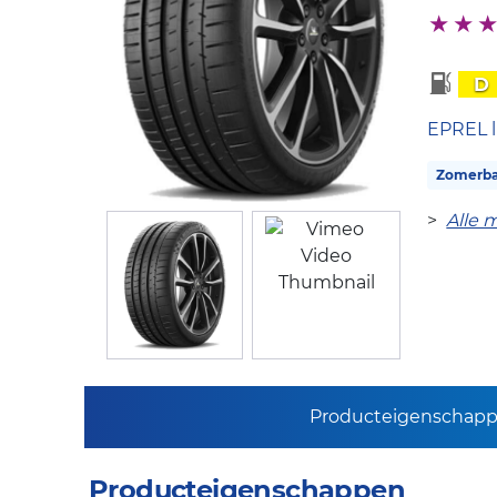
D
EPREL l
Zomerb
>
Alle 
Producteigenschap
Producteigenschappen