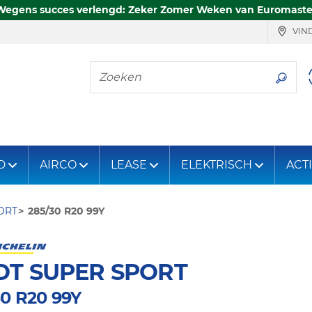
Wegens succes verlengd: Zeker Zomer Weken van Euromaste
VIND
Zoeken
D
AIRCO
LEASE
ELEKTRISCH
ACT
ORT
285/30 R20 99Y
OT SUPER SPORT
30 R20 99Y