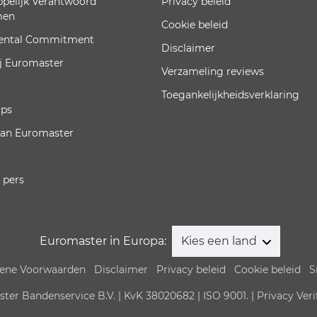
pelijk Verantwoord
Privacy beleid
men
Cookie beleid
ental Commitment
Disclaimer
j Euromaster
Verzameling reviews
Toegankelijkheidsverklaring
ips
van Euromaster
 pers
Euromaster in Europa:
Kies een land
ene Voorwaarden
Disclaimer
Privacy beleid
Cookie beleid
S
er Bandenservice B.V. | KvK 38020682 | ISO 9001. | Privacy Veri