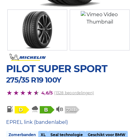
PILOT SUPER SPORT
275/35 R19 100Y
4,6/5
(1328 beoordelingen)
D
B
71db
EPREL link (bandenlabel)
Zomerbanden
XL
Seal technologie
Geschikt voor BMW