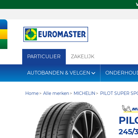
PARTICULIER
ZAKELIJK
AUTOBANDEN & VELGEN
ONDERHOU
Home
Alle merken
MICHELIN
PILOT SUPER SP
PIL
245/