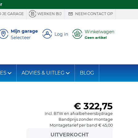
r
 JE GARAGE
WERKEN BIJ
NEEM CONTACT OP
Mijn garage
Winkelwagen
Log in
Selecteer
Geen artikel
IES
ADVIES & UITLEG
BLOG
€ 322,75
Incl. BTW en afvalbeheersbijdrage
Bandprijs zonder montage
Montagetarief per band € 45,00
UITVERKOCHT