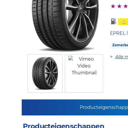
D
EPREL l
Zomerb
>
Alle 
Producteigenschap
Producteigenschappen