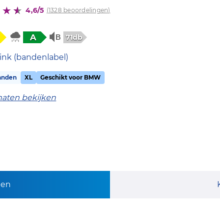
4,6/5
(1328 beoordelingen)
A
71db
ink (bandenlabel)
anden
XL
Geschikt voor BMW
maten bekijken
pen