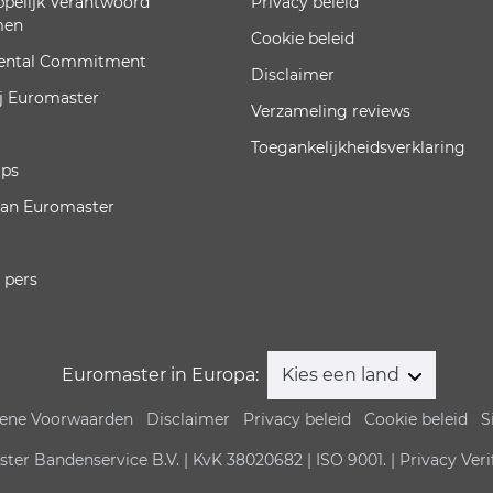
pelijk Verantwoord
Privacy beleid
men
Cookie beleid
ental Commitment
Disclaimer
j Euromaster
Verzameling reviews
Toegankelijkheidsverklaring
ips
van Euromaster
 pers
Euromaster in Europa:
Kies een land
ene Voorwaarden
Disclaimer
Privacy beleid
Cookie beleid
S
er Bandenservice B.V. | KvK 38020682 | ISO 9001. | Privacy Veri