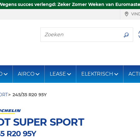
Wegens succes verlengd: Zeker Zomer Weken van Euromaste
VIND
Zoeken
D
AIRCO
LEASE
ELEKTRISCH
ACT
ORT
245/35 R20 95Y
OT SUPER SPORT
35 R20 95Y