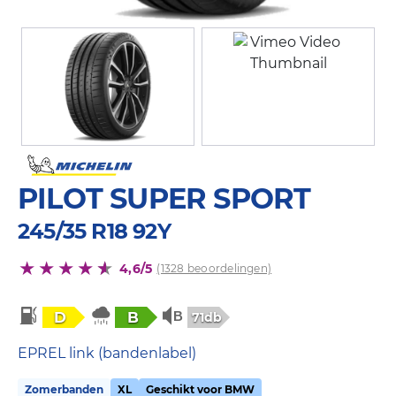
PILOT SUPER SPORT
245/35 R18 92Y
4,6/5
(1328 beoordelingen)
D
B
71db
EPREL link (bandenlabel)
Zomerbanden
XL
Geschikt voor BMW