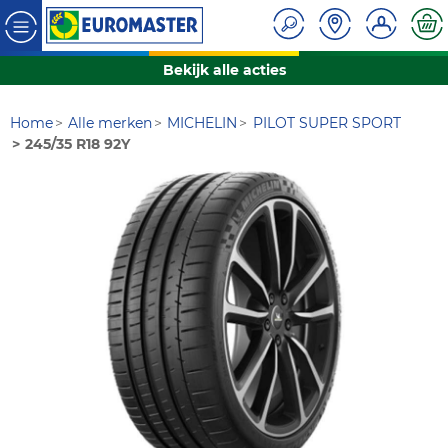
Bekijk alle acties
Home
Alle merken
MICHELIN
PILOT SUPER SPORT
245/35 R18 92Y