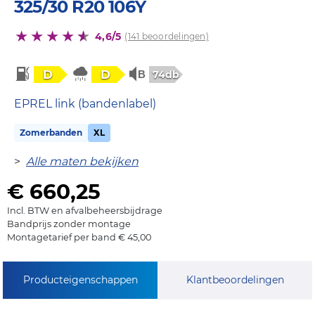
325/30 R20 106Y
4,6/5
(141 beoordelingen)
D
D
74db
EPREL link (bandenlabel)
Zomerbanden
XL
>
Alle maten bekijken
€ 660,25
Incl. BTW en afvalbeheersbijdrage
Bandprijs zonder montage
Montagetarief per band € 45,00
Producteigenschappen
Klantbeoordelingen