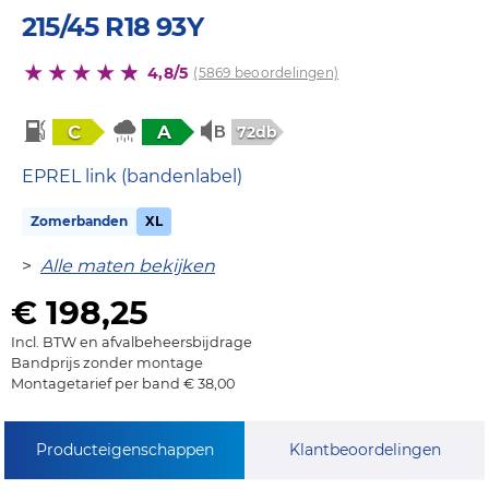
215/45 R18 93Y
4,8/5
(5869 beoordelingen)
C
A
72db
EPREL link (bandenlabel)
Zomerbanden
XL
>
Alle maten bekijken
€ 198,25
Incl. BTW en afvalbeheersbijdrage
Bandprijs zonder montage
Montagetarief per band € 38,00
Producteigenschappen
Klantbeoordelingen