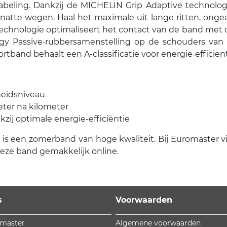
eling. Dankzij de MICHELIN Grip Adaptive technologie
natte wegen. Haal het maximale uit lange ritten, ongeac
echnologie optimaliseert het contact van de band met 
rgy Passive‑rubbersamenstelling op de schouders van 
ortband behaalt een A-classificatie voor energie‑effici
heidsniveau
ter na kilometer
zij optimale energie-efficiëntie
is een zomerband van hoge kwaliteit. Bij Euromaster vind
 deze band gemakkelijk online.
s
Voorwaarden
omaster
Algemene voorwaarden