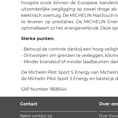
hoogste score binnen de Europese bandenlab
uitzonderlijke wegligging op zowel droge als 
elektrisch voertuig. De MICHELIN MaxTouch‑t
te leveren op prestaties. De MICHELIN Ene
optimaliseert zo het energieverbruik. Deze sp
Sterke punten:
- Behoud de controle dankzij een hoog veilig
- Ontworpen om grenzen te verleggen, kilome
- Minder brandstof of minder laadbeurten dank
De Michelin Pilot Sport 5 Energy van Michelin 
de Michelin Pilot Sport 5 Energy en bestel je
SAP Number 1858544
Contact
Over on
Neem contact op
Over Eur