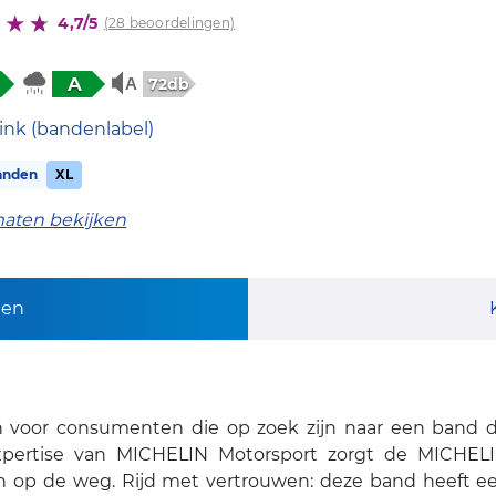
4,7/5
(28 beoordelingen)
A
72db
ink (bandenlabel)
anden
XL
maten bekijken
pen
n voor consumenten die op zoek zijn naar een band die
e expertise van MICHELIN Motorsport zorgt de MICHE
op de weg. Rijd met vertrouwen: deze band heeft een 