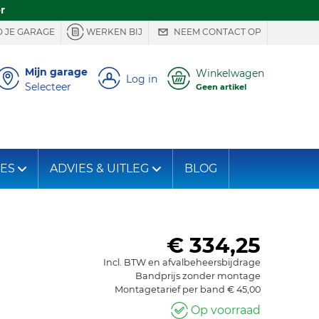
r
 JE GARAGE
WERKEN BIJ
NEEM CONTACT OP
Mijn garage
Winkelwagen
Log in
Selecteer
Geen artikel
IES
ADVIES & UITLEG
BLOG
€ 334,25
Incl. BTW en afvalbeheersbijdrage
Bandprijs zonder montage
Montagetarief per band € 45,00
Op voorraad