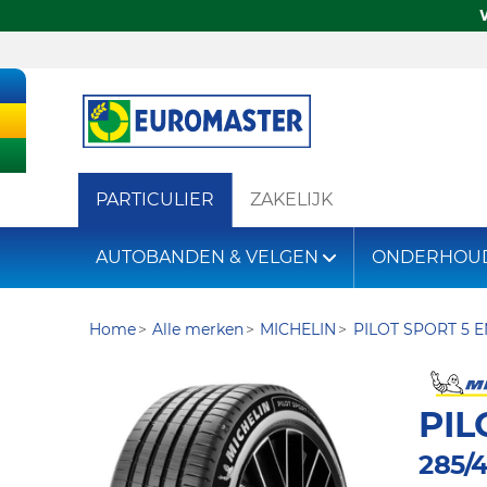
PARTICULIER
ZAKELIJK
AUTOBANDEN & VELGEN
ONDERHOU
Home
Alle merken
MICHELIN
PILOT SPORT 5 
PIL
285/4