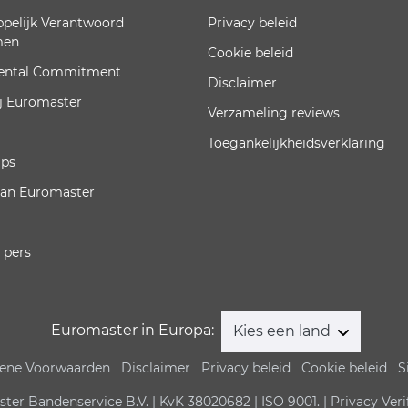
pelijk Verantwoord
Privacy beleid
men
Cookie beleid
ental Commitment
Disclaimer
j Euromaster
Verzameling reviews
Toegankelijkheidsverklaring
ips
van Euromaster
 pers
Euromaster in Europa:
Kies een land
ene Voorwaarden
Disclaimer
Privacy beleid
Cookie beleid
S
er Bandenservice B.V. | KvK 38020682 | ISO 9001. | Privacy Veri