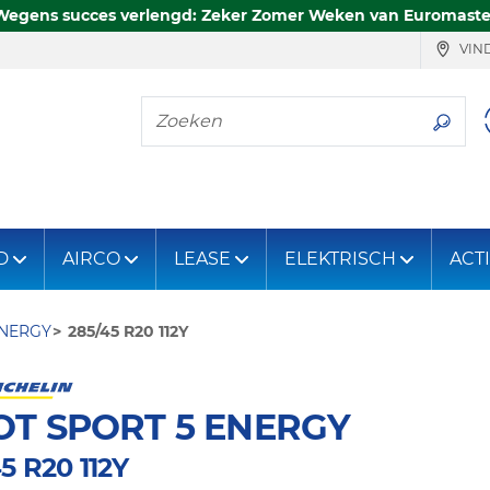
Wegens succes verlengd: Zeker Zomer Weken van Euromaste
VIND
Zoeken
D
AIRCO
LEASE
ELEKTRISCH
ACT
ENERGY
285/45 R20 112Y
OT SPORT 5 ENERGY
5 R20 112Y