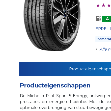
A
EPREL l
Zomerb
>
Alle 
Producteigenschap
Producteigenschappen
De Michelin Pilot Sport 5 Energy, ontworpe
prestaties en energie-efficiëntie. Met d
optimale overbrenging van stuurbewegingen 