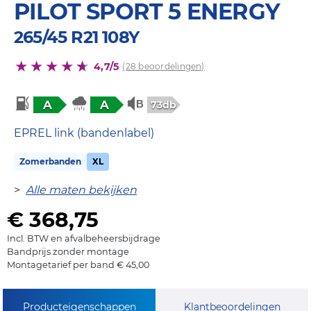
PILOT SPORT 5 ENERGY
265/45 R21 108Y
4,7/5
(28 beoordelingen)
A
A
73db
EPREL link (bandenlabel)
Zomerbanden
XL
>
Alle maten bekijken
€ 368,75
Incl. BTW en afvalbeheersbijdrage
Bandprijs zonder montage
Montagetarief per band € 45,00
Producteigenschappen
Klantbeoordelingen