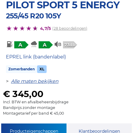
PILOT SPORT 5 ENERGY
255/45 R20 105Y
4,7/5
(28 beoordelingen)
A
A
73db
EPREL link (bandenlabel)
Zomerbanden
XL
>
Alle maten bekijken
€ 345,00
Incl. BTW en afvalbeheersbijdrage
Bandprijs zonder montage
Montagetarief per band € 45,00
Producteigenschappen
Klantbeoordelingen