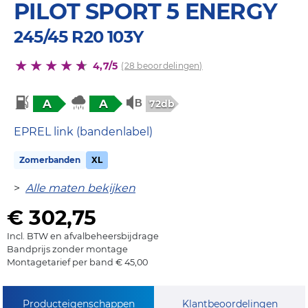
PILOT SPORT 5 ENERGY
245/45 R20 103Y
4,7/5
(28 beoordelingen)
A
A
72db
EPREL link (bandenlabel)
Zomerbanden
XL
>
Alle maten bekijken
€ 302,75
Incl. BTW en afvalbeheersbijdrage
Bandprijs zonder montage
Montagetarief per band € 45,00
Producteigenschappen
Klantbeoordelingen